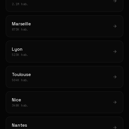
2.1M hab.
Marseille
873K hab.
Lyon
523K hab.
Toulouse
504K hab.
Nice
348K hab.
Nantes