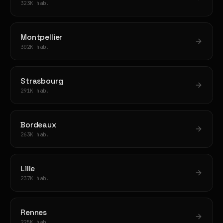
323K hab.
Montpellier
302K hab.
Strasbourg
291K hab.
Bordeaux
263K hab.
Lille
237K hab.
Rennes
225K hab.