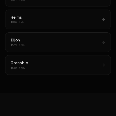
Reims
180K hab.
Dijon
159K hab.
Grenoble
158K hab.