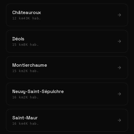
Châteauroux
12 km
43K hab.
Déols
15 km
8K hab.
Montierchaume
15 km
2K hab.
Neuvy-Saint-Sépulchre
16 km
2K hab.
Saint-Maur
16 km
4K hab.