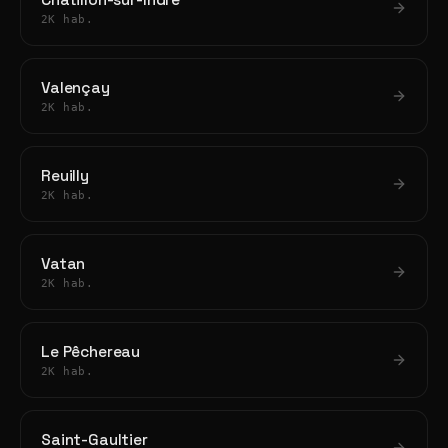
Châtillon-sur-Indre
2K hab.
Valençay
2K hab.
Reuilly
2K hab.
Vatan
2K hab.
Le Pêchereau
2K hab.
Saint-Gaultier