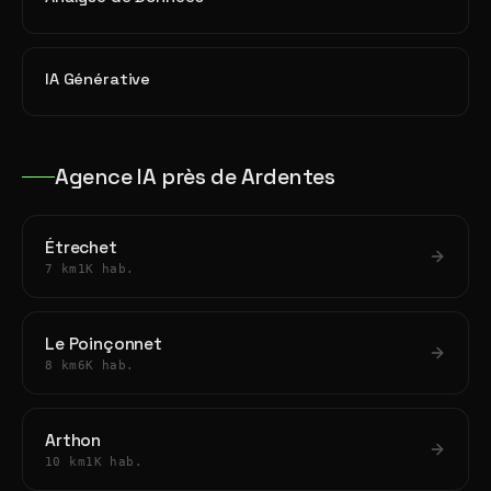
IA Générative
Agence IA près de Ardentes
Étrechet
7 km
1K hab.
Le Poinçonnet
8 km
6K hab.
Arthon
10 km
1K hab.