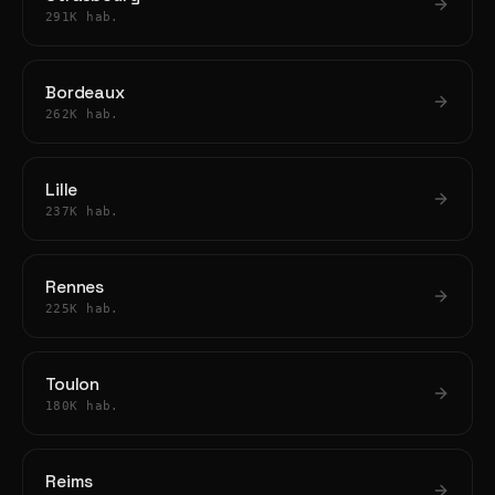
291K hab.
Bordeaux
262K hab.
Lille
237K hab.
Rennes
225K hab.
Toulon
180K hab.
Reims