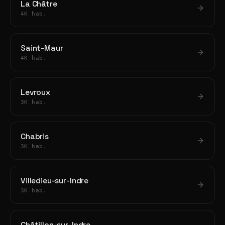
La Châtre
4K hab.
Saint-Maur
4K hab.
Levroux
3K hab.
Chabris
3K hab.
Villedieu-sur-Indre
3K hab.