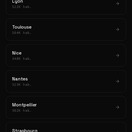
Lyon
522K hab.
Toulouse
504K hab.
Nice
348K hab.
Nantes
323K hab.
Montpellier
302K hab.
Strasbourg