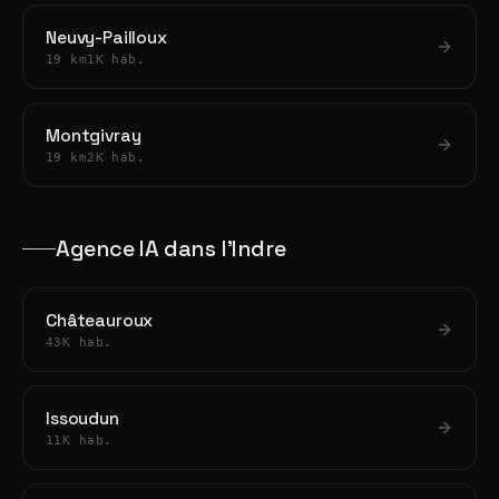
Neuvy-Pailloux
19 km
1K hab.
Montgivray
19 km
2K hab.
Agence IA dans l'Indre
Châteauroux
43K hab.
Issoudun
11K hab.