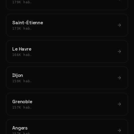
179K hab.
Saint-Étienne
173K hab.
Le Havre
166K hab.
Dijon
159K hab.
Grenoble
157K hab.
Angers
157K hab.