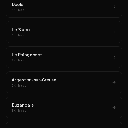
Déols
8K hab.
Le Blanc
6K hab.
Le Poinçonnet
6K hab.
Argenton-sur-Creuse
5K hab.
Buzançais
5K hab.