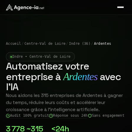
Accueil
/
Centre-Val de Loire
/
Indre (36)
/
Ardentes
Indre • Centre-Val de Loire
Automatisez votre
entreprise à
avec
Ardentes
l'IA
Nous aidons les 315 entreprises de Ardentes à gagner
du temps, réduire leurs coûts et accélérer leur
croissance grâce à l'intelligence artificielle.
Audit 100% gratuit
Réponse sous 24h
Sans engagement
3 778
~315
<24h