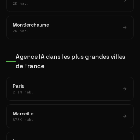
2K hab.
Montierchaume
2K hab.
Agence IA dans les plus grandes villes
de France
Paris
2.1M hab.
Marseille
873K hab.