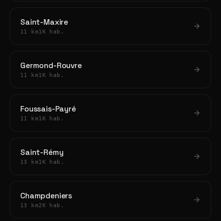
Saint-Maxire
11 km
1K hab.
Germond-Rouvre
11 km
1K hab.
Foussais-Payré
11 km
1K hab.
Saint-Rémy
13 km
1K hab.
Champdeniers
13 km
2K hab.