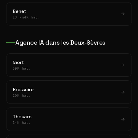
Benet
13 km
4K hab.
Agence IA dans les Deux-Sèvres
Niort
59K hab.
Bressuire
20K hab.
Thouars
14K hab.