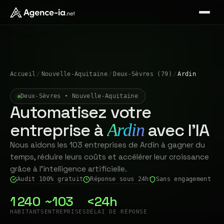
Accueil
/
Nouvelle-Aquitaine
/
Deux-Sèvres (79)
/
Ardin
Deux-Sèvres • Nouvelle-Aquitaine
Automatisez votre
entreprise à
avec l'IA
Ardin
Nous aidons les 103 entreprises de Ardin à gagner du
temps, réduire leurs coûts et accélérer leur croissance
grâce à l'intelligence artificielle.
Audit 100% gratuit
Réponse sous 24h
Sans engagement
1 240
~103
<24h
HABITANTS
ENTREPRISES
DÉLAI DE RÉPONSE