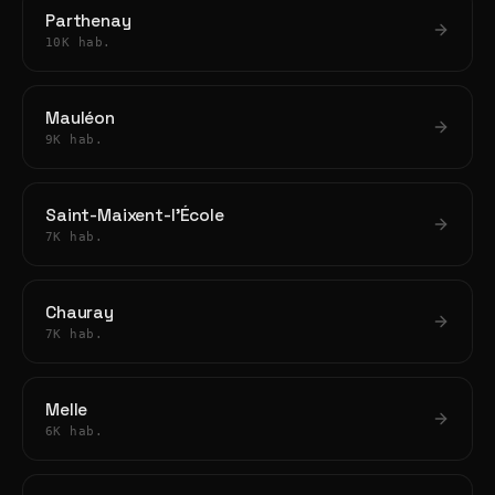
Parthenay
10K hab.
Mauléon
9K hab.
Saint-Maixent-l'École
7K hab.
Chauray
7K hab.
Melle
6K hab.