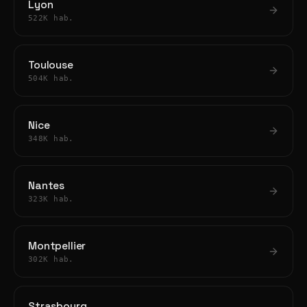
Lyon
522K hab.
Toulouse
504K hab.
Nice
348K hab.
Nantes
323K hab.
Montpellier
302K hab.
Strasbourg