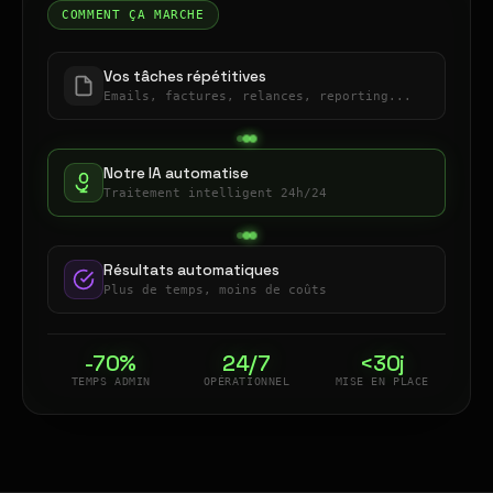
COMMENT ÇA MARCHE
Vos tâches répétitives
Emails, factures, relances, reporting...
Notre IA automatise
Traitement intelligent 24h/24
Résultats automatiques
Plus de temps, moins de coûts
-70%
24/7
<30j
TEMPS ADMIN
OPÉRATIONNEL
MISE EN PLACE