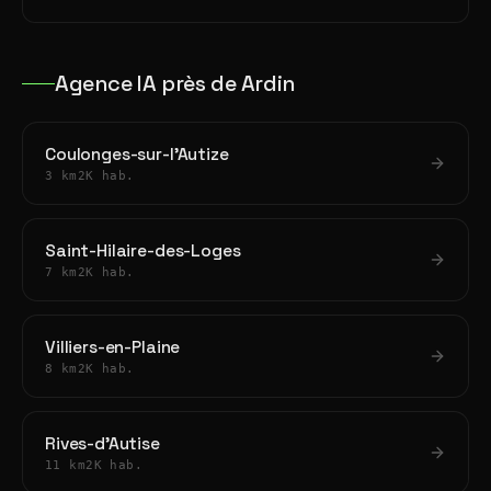
Agence IA près de Ardin
Coulonges-sur-l'Autize
3 km
2K hab.
Saint-Hilaire-des-Loges
7 km
2K hab.
Villiers-en-Plaine
8 km
2K hab.
Rives-d'Autise
11 km
2K hab.