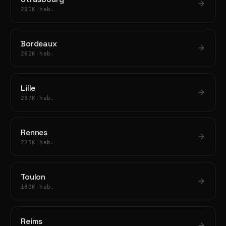
291K hab.
Bordeaux
262K hab.
Lille
237K hab.
Rennes
225K hab.
Toulon
180K hab.
Reims