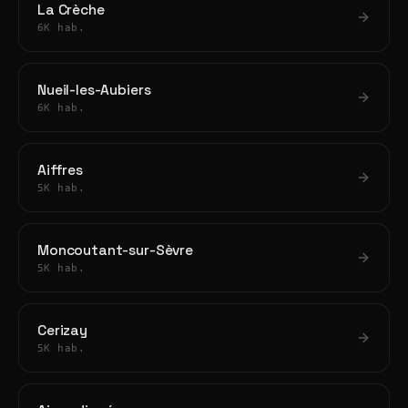
La Crèche
6K hab.
Nueil-les-Aubiers
6K hab.
Aiffres
5K hab.
Moncoutant-sur-Sèvre
5K hab.
Cerizay
5K hab.