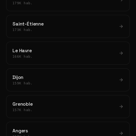
179K hab.
Saint-Étienne
173K hab.
Le Havre
166K hab.
Dijon
159K hab.
Grenoble
157K hab.
Angers