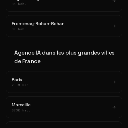
3K hab.
Frontenay-Rohan-Rohan
3K hab.
Agence IA dans les plus grandes villes
de France
Paris
2.1M hab.
Marseille
873K hab.