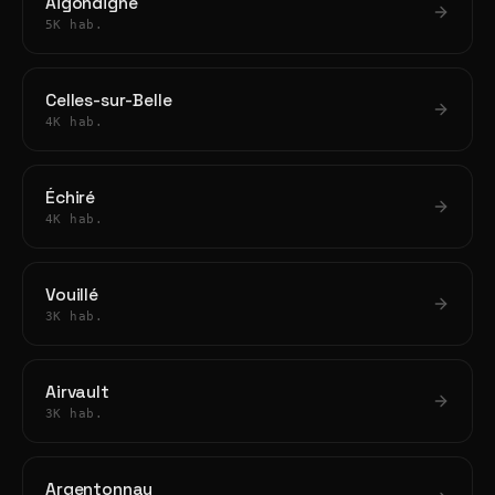
Aigondigné
5K hab.
Celles-sur-Belle
4K hab.
Échiré
4K hab.
Vouillé
3K hab.
Airvault
3K hab.
Argentonnay