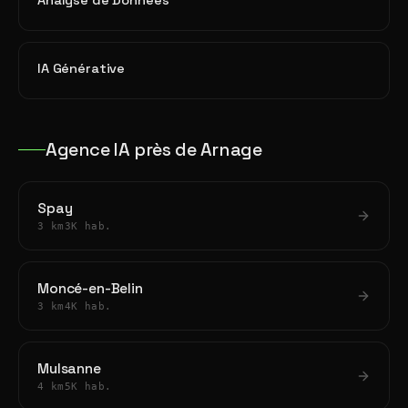
Analyse de Données
IA Générative
Agence IA près de Arnage
Spay
3 km
3K hab.
Moncé-en-Belin
3 km
4K hab.
Mulsanne
4 km
5K hab.