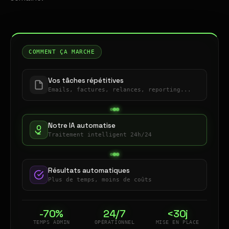
COMMENT ÇA MARCHE
Vos tâches répétitives
Emails, factures, relances, reporting...
Notre IA automatise
Traitement intelligent 24h/24
Résultats automatiques
Plus de temps, moins de coûts
-70%
24/7
<30j
TEMPS ADMIN
OPÉRATIONNEL
MISE EN PLACE