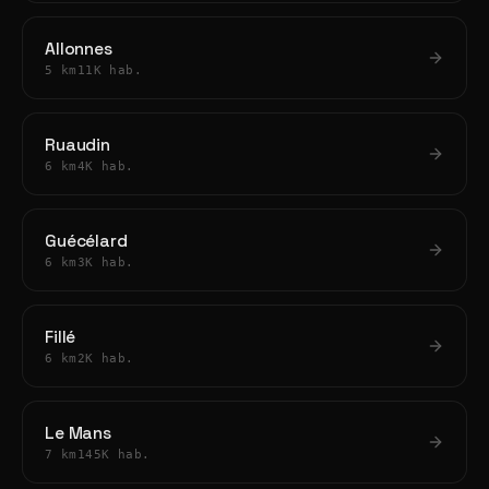
Allonnes
5 km
11K hab.
Ruaudin
6 km
4K hab.
Guécélard
6 km
3K hab.
Fillé
6 km
2K hab.
Le Mans
7 km
145K hab.