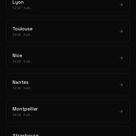
Lyon
522K hab.
Toulouse
504K hab.
Nice
348K hab.
Nantes
323K hab.
Montpellier
302K hab.
Strasbourg