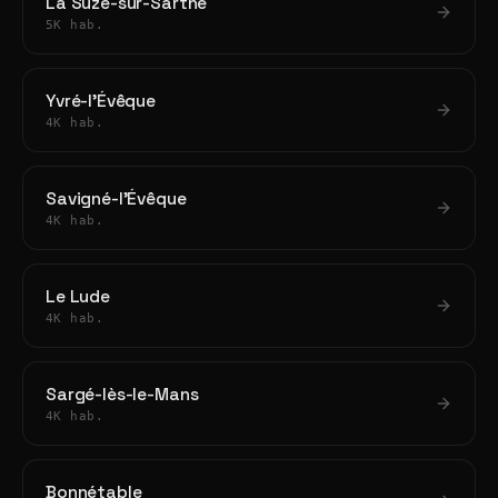
La Suze-sur-Sarthe
5K hab.
Yvré-l'Évêque
4K hab.
Savigné-l'Évêque
4K hab.
Le Lude
4K hab.
Sargé-lès-le-Mans
4K hab.
Bonnétable