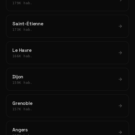
179K hab.
Saint-Étienne
173K hab.
Le Havre
166K hab.
Dijon
159K hab.
Grenoble
157K hab.
Angers