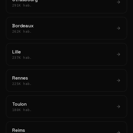
291K hab.
Bordeaux
262K hab.
Lille
237K hab.
Rennes
225K hab.
Toulon
180K hab.
Reims