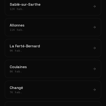
Sablé-sur-Sarthe
12K hab.
Allonnes
11K hab.
La Ferté-Bernard
9K hab.
Coulaines
8K hab.
Changé
7K hab.