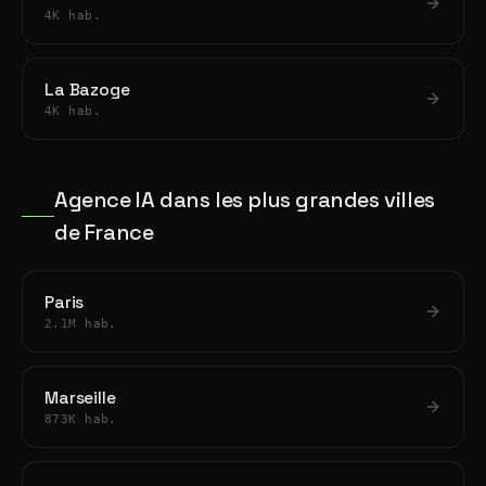
4K hab.
La Bazoge
4K hab.
Agence IA dans les plus grandes villes
de France
Paris
2.1M hab.
Marseille
873K hab.