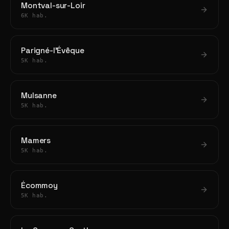
Montval-sur-Loir
6K hab.
Parigné-l'Évêque
5K hab.
Mulsanne
5K hab.
Mamers
5K hab.
Écommoy
5K hab.