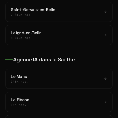
Saint-Gervais-en-Belin
7 km
2K hab.
Laigné-en-Belin
8 km
2K hab.
Agence IA dans la Sarthe
Le Mans
145K hab.
La Flèche
15K hab.