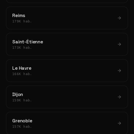
Reims
179K hab.
Saint-Étienne
173K hab.
Le Havre
166K hab.
Dijon
159K hab.
Grenoble
157K hab.