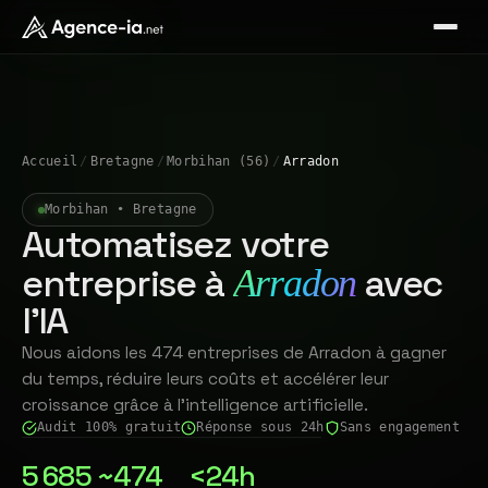
Accueil
/
Bretagne
/
Morbihan (56)
/
Arradon
Morbihan • Bretagne
Automatisez votre
entreprise à
avec
Arradon
l'IA
Nous aidons les 474 entreprises de Arradon à gagner
du temps, réduire leurs coûts et accélérer leur
croissance grâce à l'intelligence artificielle.
Audit 100% gratuit
Réponse sous 24h
Sans engagement
5 685
~474
<24h