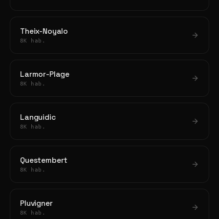
Theix-Noyalo
8K hab.
Larmor-Plage
8K hab.
Languidic
8K hab.
Questembert
8K hab.
Pluvigner
8K hab.