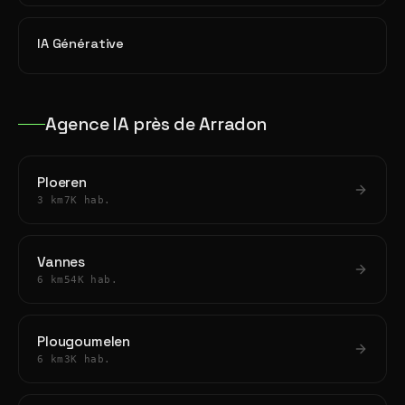
IA Générative
Agence IA près de Arradon
Ploeren
3 km
7K hab.
Vannes
6 km
54K hab.
Plougoumelen
6 km
3K hab.