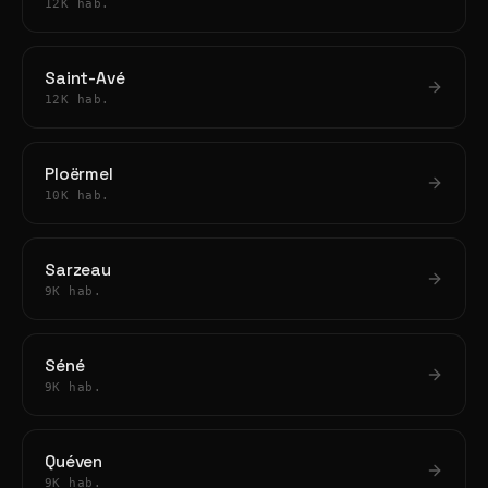
12K hab.
Saint-Avé
12K hab.
Ploërmel
10K hab.
Sarzeau
9K hab.
Séné
9K hab.
Quéven
9K hab.