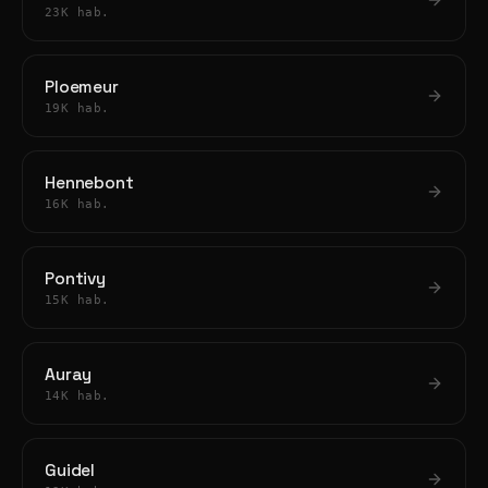
23K hab.
Ploemeur
19K hab.
Hennebont
16K hab.
Pontivy
15K hab.
Auray
14K hab.
Guidel