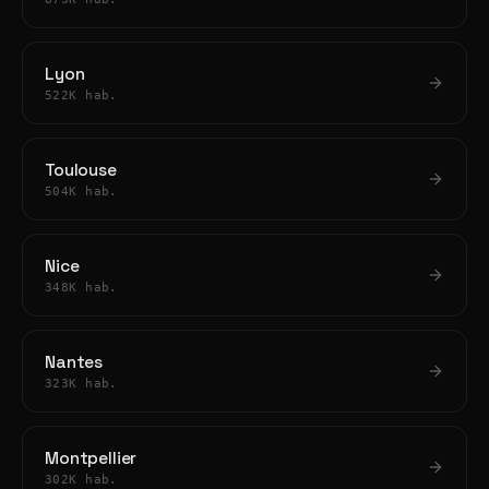
Lyon
522K hab.
Toulouse
504K hab.
Nice
348K hab.
Nantes
323K hab.
Montpellier
302K hab.