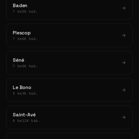
Baden
7 km
5K hab.
Plescop
7 km
6K hab.
Séné
7 km
9K hab.
Le Bono
9 km
3K hab.
Saint-Avé
9 km
12K hab.