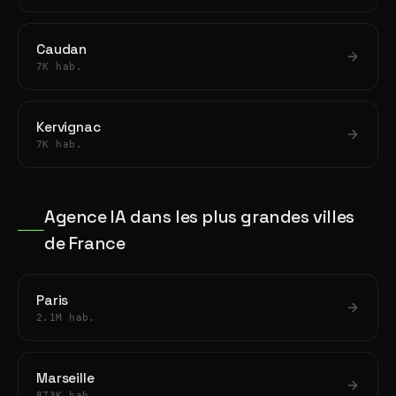
Caudan
7K hab.
Kervignac
7K hab.
Agence IA dans les plus grandes villes
de France
Paris
2.1M hab.
Marseille
873K hab.