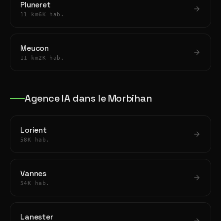
Pluneret
11 km
6K hab.
Meucon
11 km
2K hab.
Agence IA dans le Morbihan
Lorient
58K hab.
Vannes
54K hab.
Lanester