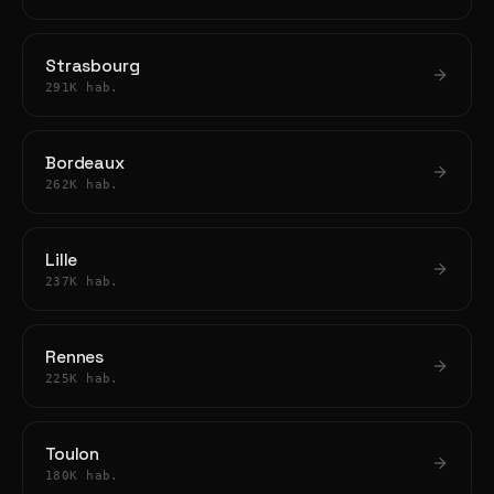
Strasbourg
291K hab.
Bordeaux
262K hab.
Lille
237K hab.
Rennes
225K hab.
Toulon
180K hab.