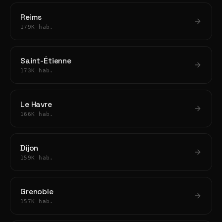
Reims
179K hab.
Saint-Étienne
173K hab.
Le Havre
166K hab.
Dijon
159K hab.
Grenoble
157K hab.