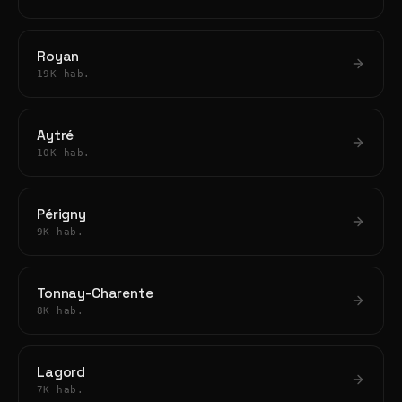
Royan
19K hab.
Aytré
10K hab.
Périgny
9K hab.
Tonnay-Charente
8K hab.
Lagord
7K hab.