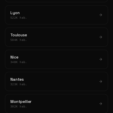
Lyon
522K hab.
Toulouse
504K hab.
Nice
348K hab.
Nantes
323K hab.
Montpellier
302K hab.