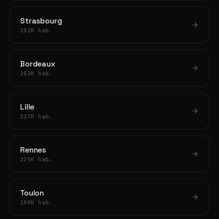
Strasbourg
291K hab.
Bordeaux
262K hab.
Lille
237K hab.
Rennes
225K hab.
Toulon
180K hab.