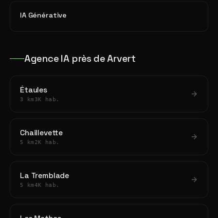
IA Générative
Agence IA près de Arvert
Étaules
3 km
3K hab.
Chaillevette
5 km
2K hab.
La Tremblade
5 km
4K hab.