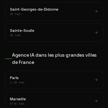
Saint-Georges-de-Didonne
5K hab.
Sainte-Soulle
5K hab.
Agence IA dans les plus grandes villes
de France
Paris
2.1M hab.
Marseille
873K hab.