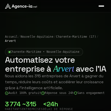
Accueil
/
Nouvelle-Aquitaine
/
Charente-Maritime (17)
/
Arvert
Charente-Maritime • Nouvelle-Aquitaine
Automatisez votre
entreprise à
avec l'IA
Arvert
Nous aidons les 315 entreprises de Arvert à gagner du
temps, réduire leurs coûts et accélérer leur croissance
grâce à l'intelligence artificielle.
Audit 100% gratuit
Réponse sous 24h
Sans engagement
3 774
~315
<24h
HABITANTS
ENTREPRISES
DÉLAI DE RÉPONSE