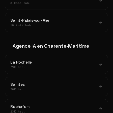
8 km
6K hab.
Saint-Palais-sur-Mer
10 km
4K hab.
Agence IA en Charente-Maritime
La Rochelle
79K hab.
Saintes
26K hab.
Rochefort
23K hab.