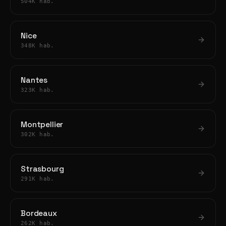
504K hab.
Nice
348K hab.
Nantes
323K hab.
Montpellier
302K hab.
Strasbourg
291K hab.
Bordeaux
262K hab.