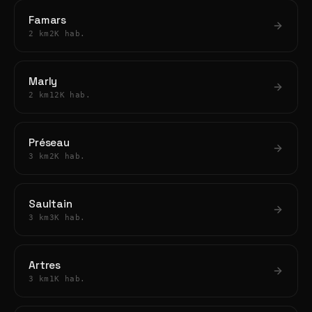
Famars
2 km
2K hab.
Marly
2 km
12K hab.
Préseau
3 km
2K hab.
Saultain
3 km
3K hab.
Artres
3 km
1K hab.