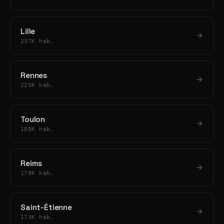
Lille
237K hab.
Rennes
225K hab.
Toulon
180K hab.
Reims
179K hab.
Saint-Étienne
173K hab.