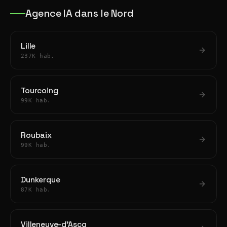
Agence IA dans le Nord
Lille
237K hab.
Tourcoing
99K hab.
Roubaix
99K hab.
Dunkerque
87K hab.
Villeneuve-d'Ascq