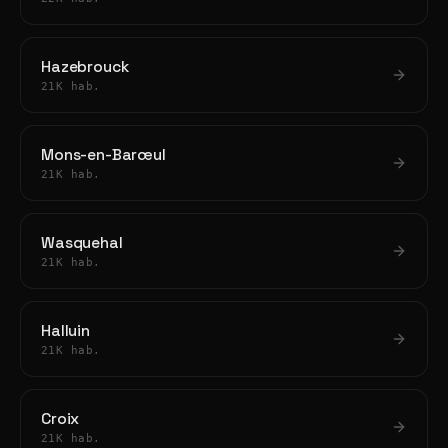
Hazebrouck
21K hab.
Mons-en-Barœul
21K hab.
Wasquehal
21K hab.
Halluin
21K hab.
Croix
21K hab.