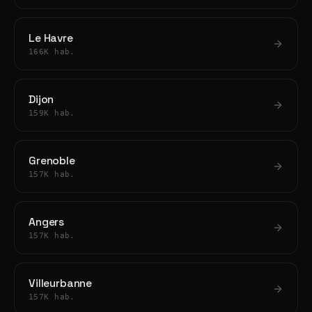
Le Havre
166K hab.
Dijon
159K hab.
Grenoble
157K hab.
Angers
157K hab.
Villeurbanne
157K hab.