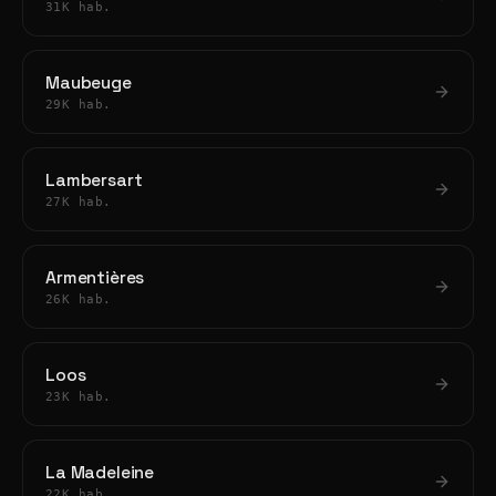
31K hab.
Maubeuge
29K hab.
Lambersart
27K hab.
Armentières
26K hab.
Loos
23K hab.
La Madeleine
22K hab.