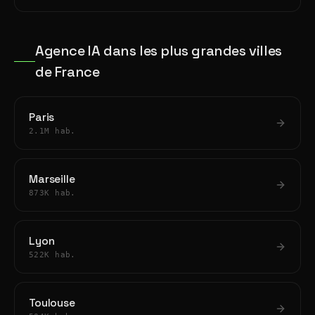
Agence IA dans les plus grandes villes
de France
Paris
2.1M hab.
Marseille
873K hab.
Lyon
522K hab.
Toulouse