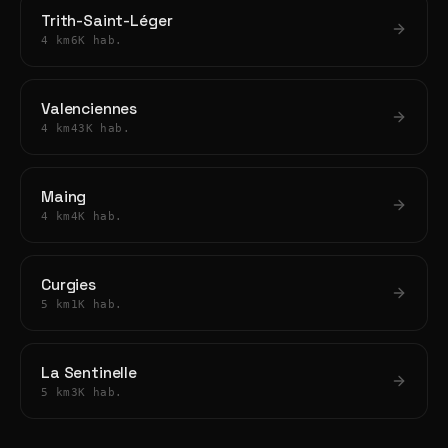
Trith-Saint-Léger
4 km
6K hab.
Valenciennes
4 km
43K hab.
Maing
4 km
4K hab.
Curgies
5 km
1K hab.
La Sentinelle
5 km
3K hab.