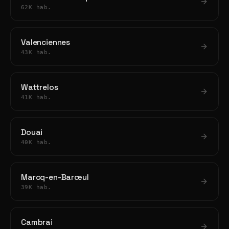
62K hab.
Valenciennes
43K hab.
Wattrelos
41K hab.
Douai
40K hab.
Marcq-en-Barœul
39K hab.
Cambrai