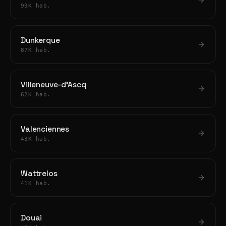
99K hab.
Dunkerque
87K hab.
Villeneuve-d'Ascq
62K hab.
Valenciennes
43K hab.
Wattrelos
41K hab.
Douai