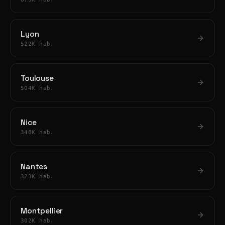
Lyon
522K hab.
Toulouse
504K hab.
Nice
348K hab.
Nantes
323K hab.
Montpellier
302K hab.