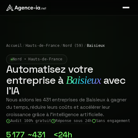
Accueil
/
Hauts-de-France
/
Nord (59)
/
Baisieux
Nord • Hauts-de-France
Automatisez votre
entreprise à
avec
Baisieux
l'IA
Nous aidons les 431 entreprises de Baisieux à gagner
du temps, réduire leurs coûts et accélérer leur
croissance grâce à l'intelligence artificielle.
Audit 100% gratuit
Réponse sous 24h
Sans engagement
5 177
~431
<24h