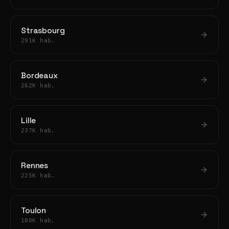
Strasbourg
291K hab.
Bordeaux
262K hab.
Lille
237K hab.
Rennes
225K hab.
Toulon
180K hab.