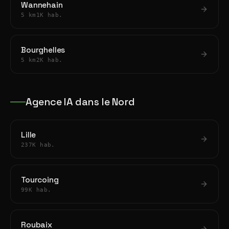
Wannehain
5 km
1K hab.
Bourghelles
5 km
2K hab.
Agence IA dans le Nord
Lille
237K hab.
Tourcoing
99K hab.
Roubaix