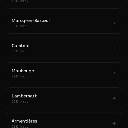
40K hab.
Marcq-en-Barœul
39K hab.
Cambrai
31K hab.
Maubeuge
29K hab.
Lambersart
27K hab.
Armentières
26K hab.