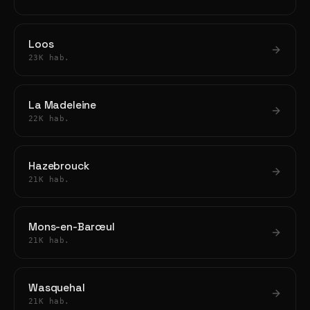
Loos
23K hab.
La Madeleine
22K hab.
Hazebrouck
21K hab.
Mons-en-Barœul
21K hab.
Wasquehal
21K hab.