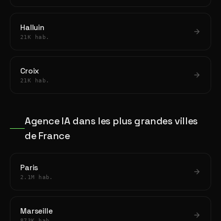
Halluin
21K hab.
Croix
21K hab.
Agence IA dans les plus grandes villes
de France
Paris
2.1M hab.
Marseille
873K hab.