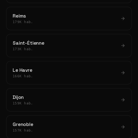
Reims
179K hab.
Saint-Étienne
173K hab.
Le Havre
166K hab.
Dijon
159K hab.
Grenoble
157K hab.