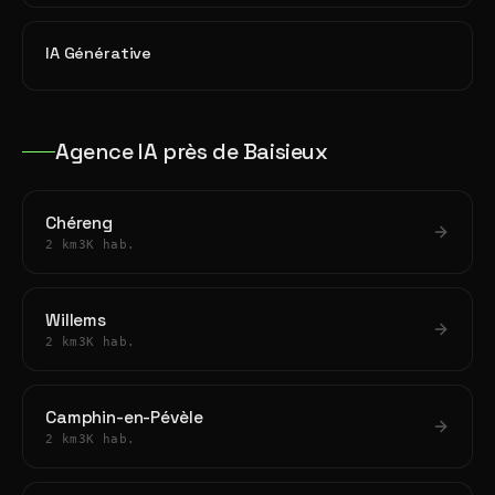
IA Générative
Agence IA près de Baisieux
Chéreng
2 km
3K hab.
Willems
2 km
3K hab.
Camphin-en-Pévèle
2 km
3K hab.