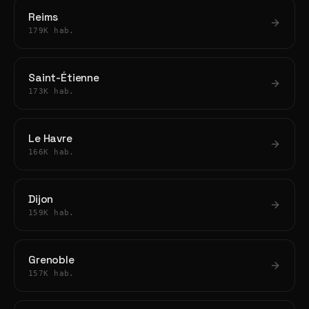
Reims
179K hab.
Saint-Étienne
173K hab.
Le Havre
166K hab.
Dijon
159K hab.
Grenoble
157K hab.