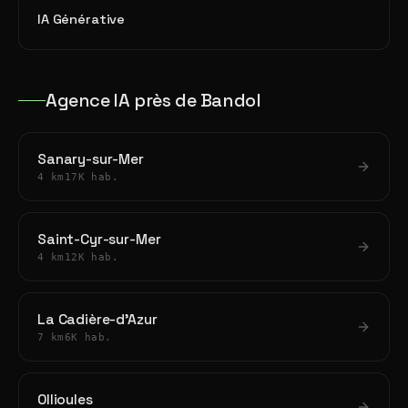
IA Générative
Agence IA près de Bandol
Sanary-sur-Mer
4 km
17K hab.
Saint-Cyr-sur-Mer
4 km
12K hab.
La Cadière-d'Azur
7 km
6K hab.
Ollioules