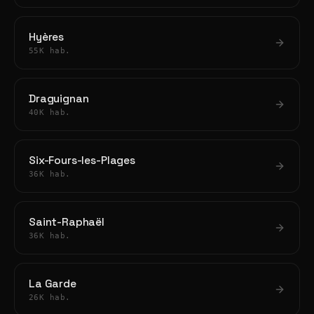
Hyères
55K hab.
Draguignan
40K hab.
Six-Fours-les-Plages
36K hab.
Saint-Raphaël
36K hab.
La Garde
26K hab.