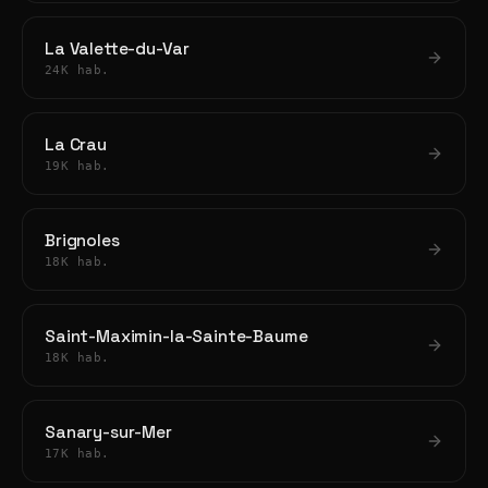
La Valette-du-Var
24K hab.
La Crau
19K hab.
Brignoles
18K hab.
Saint-Maximin-la-Sainte-Baume
18K hab.
Sanary-sur-Mer
17K hab.