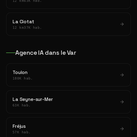
12 km
63K hab.
La Ciotat
12 km
37K hab.
Agence IA dans le Var
Toulon
180K hab.
La Seyne-sur-Mer
63K hab.
Fréjus
57K hab.