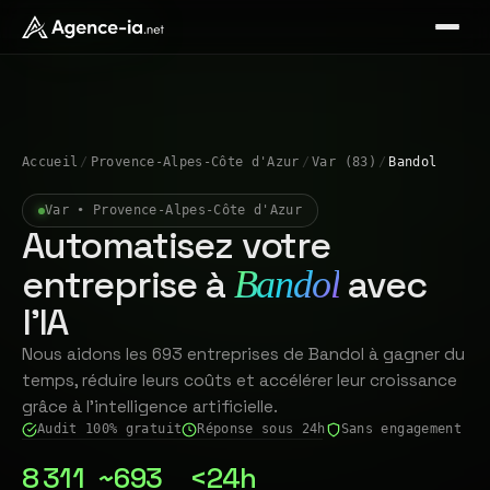
Accueil
/
Provence-Alpes-Côte d'Azur
/
Var (83)
/
Bandol
Var • Provence-Alpes-Côte d'Azur
Automatisez votre
entreprise à
avec
Bandol
l'IA
Nous aidons les 693 entreprises de Bandol à gagner du
temps, réduire leurs coûts et accélérer leur croissance
grâce à l'intelligence artificielle.
Audit 100% gratuit
Réponse sous 24h
Sans engagement
8 311
~693
<24h