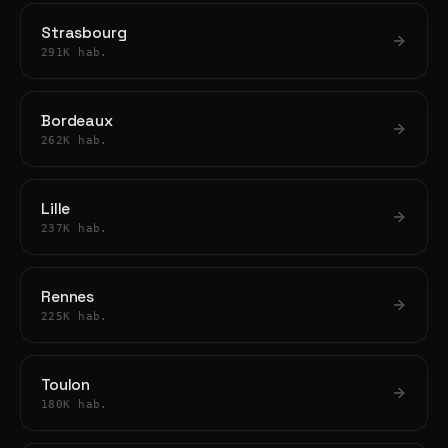
Strasbourg
291K hab.
Bordeaux
262K hab.
Lille
237K hab.
Rennes
225K hab.
Toulon
180K hab.