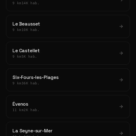
9 km
14K hab.
Le Beausset
9 km
10K hab.
Le Castellet
9 km
5K hab.
Six-Fours-les-Plages
9 km
36K hab.
Évenos
11 km
2K hab.
La Seyne-sur-Mer