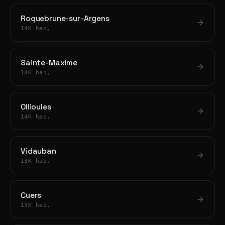
Roquebrune-sur-Argens
14K hab.
Sainte-Maxime
14K hab.
Ollioules
14K hab.
Vidauban
13K hab.
Cuers
13K hab.