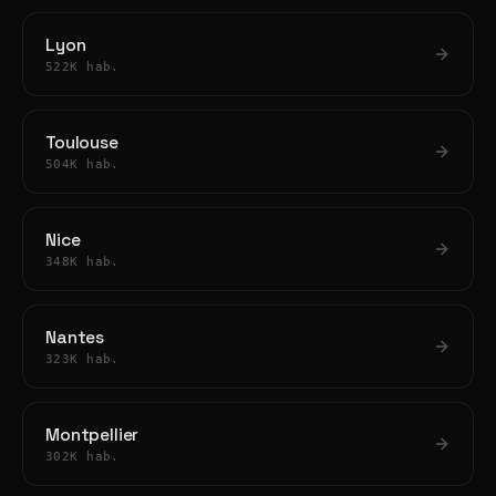
Lyon
522K hab.
Toulouse
504K hab.
Nice
348K hab.
Nantes
323K hab.
Montpellier
302K hab.