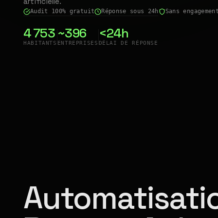
artificielle.
Audit 100% gratuit
Réponse sous 24h
Sans engagemen
4 753
~396
<24h
HABITANTS
ENTREPRISES
DÉLAI DE RÉPONSE
Automatisatio