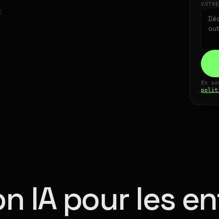
VOTR
t
En so
polit
n IA pour les en