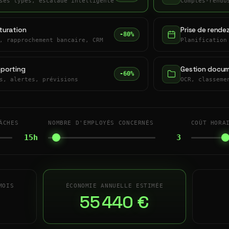
ses types, escalade intelligente
Comptes-rendu
turation
Prise de rende
-80%
, rapprochement bancaire, CRM
Planification
eporting
Gestion docum
-60%
s, alertes, prévisions
OCR, classeme
ÂCHES
NOMBRE D'EMPLOYÉS CONCERNÉS
COÛT HORA
15h
3
MOIS
ÉCONOMIE ANNUELLE ESTIMÉE
55 440 €