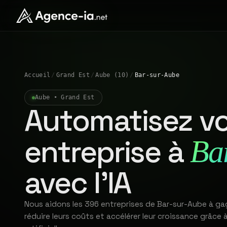
Accueil
/
Grand Est
/
Aube (10)
/
Bar-sur-Aube
Aube • Grand Est
Automatisez vo
entreprise à
Ba
avec l'IA
Nous aidons les 396 entreprises de Bar-sur-Aube à ga
réduire leurs coûts et accélérer leur croissance grâce à