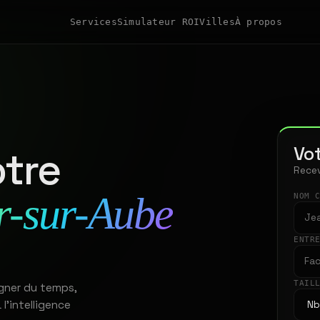
Services
Simulateur ROI
Villes
À propos
Vot
tre
Recev
r-sur-Aube
NOM 
ENTR
TAIL
gner du temps,
 l'intelligence