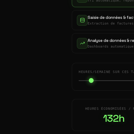
Tri automatique, répon
Saisie de données & fac
Extraction de factures
Analyse de données & r
Dashboards automatique
HEURES/SEMAINE SUR CES T
HEURES ÉCONOMISÉES / 
132h