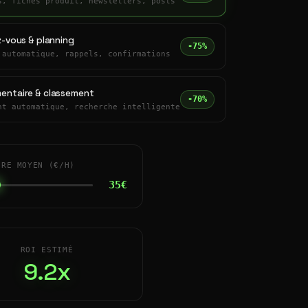
s, fiches produit, newsletters, posts
z-vous & planning
-75%
 automatique, rappels, confirmations
entaire & classement
-70%
nt automatique, recherche intelligente
IRE MOYEN (€/H)
35€
ROI ESTIMÉ
9.2x