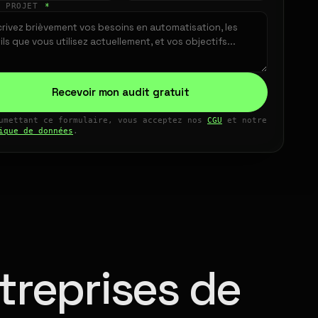
E PROJET
*
Recevoir mon audit gratuit
umettant ce formulaire, vous acceptez nos
CGU
et notre
ique de données
.
treprises de