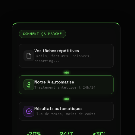
COMMENT ÇA MARCHE
Vos tâches répétitives
Emails, factures, relances,
reporting...
Notre IA automatise
Traitement intelligent 24h/24
Résultats automatiques
Plus de temps, moins de coûts
-70%
24/7
<30j