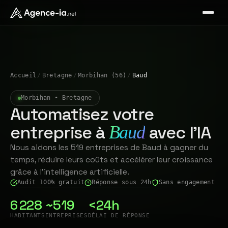
Accueil
/
Bretagne
/
Morbihan (56)
/
Baud
Morbihan • Bretagne
Automatisez votre
entreprise à
avec l'IA
Baud
Nous aidons les 519 entreprises de Baud à gagner du
temps, réduire leurs coûts et accélérer leur croissance
grâce à l'intelligence artificielle.
Audit 100% gratuit
Réponse sous 24h
Sans engagement
6 228
~519
<24h
HABITANTS
ENTREPRISES
DÉLAI DE RÉPONSE