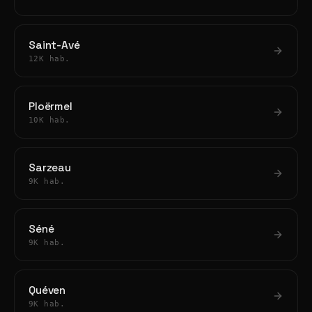
Saint-Avé
12K hab.
Ploërmel
10K hab.
Sarzeau
9K hab.
Séné
9K hab.
Quéven
9K hab.