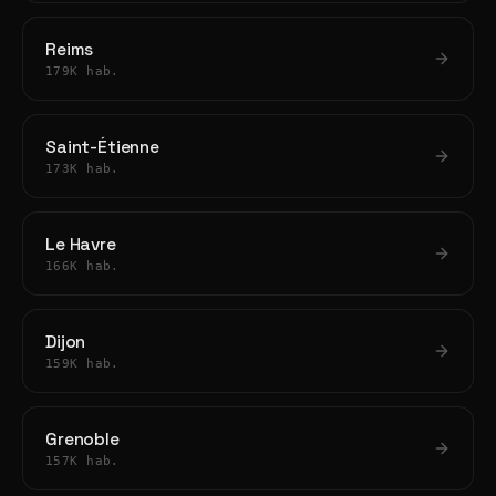
Reims
179K hab.
Saint-Étienne
173K hab.
Le Havre
166K hab.
Dijon
159K hab.
Grenoble
157K hab.