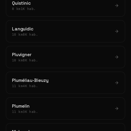
Quistinic
8 km
1K hab.
Languidic
10 km
8K hab.
Pluvigner
10 km
8K hab.
Pluméliau-Bieuzy
11 km
4K hab.
Plumelin
11 km
3K hab.