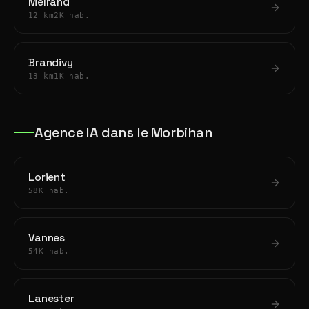
Melrand
12 km
2K hab.
Brandivy
13 km
1K hab.
Agence IA dans le Morbihan
Lorient
58K hab.
Vannes
54K hab.
Lanester