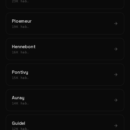
23K hab.
Ploemeur
19K hab.
Hennebont
16K hab.
Pontivy
15K hab.
Auray
14K hab.
Guidel
12K hab.