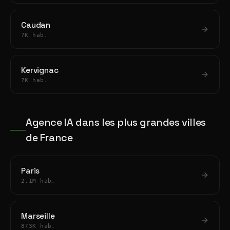
Caudan
7K hab.
Kervignac
7K hab.
Agence IA dans les plus grandes villes
de France
Paris
2.1M hab.
Marseille
873K hab.