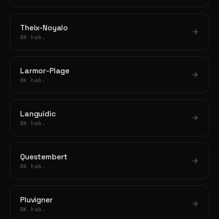
Theix-Noyalo
8K hab.
Larmor-Plage
8K hab.
Languidic
8K hab.
Questembert
8K hab.
Pluvigner
8K hab.