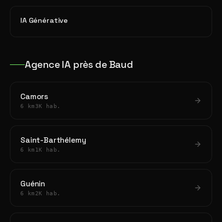
IA Générative
Agence IA près de Baud
Camors
6 km
3K hab.
Saint-Barthélemy
6 km
1K hab.
Guénin
6 km
2K hab.