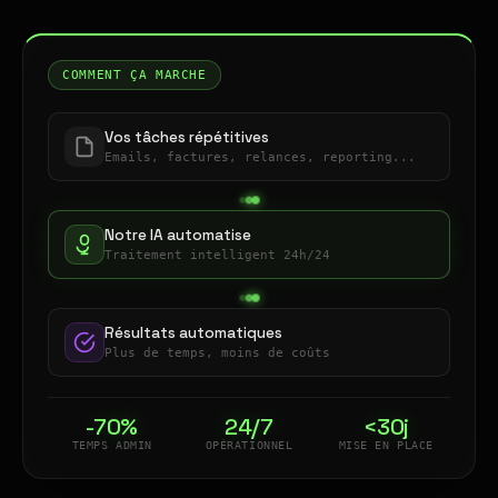
COMMENT ÇA MARCHE
Vos tâches répétitives
Emails, factures, relances, reporting...
Notre IA automatise
Traitement intelligent 24h/24
Résultats automatiques
Plus de temps, moins de coûts
-70%
24/7
<30j
TEMPS ADMIN
OPÉRATIONNEL
MISE EN PLACE