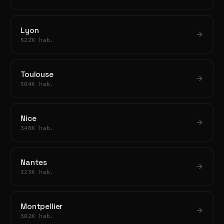
Lyon
522K hab.
Toulouse
504K hab.
Nice
348K hab.
Nantes
323K hab.
Montpellier
302K hab.