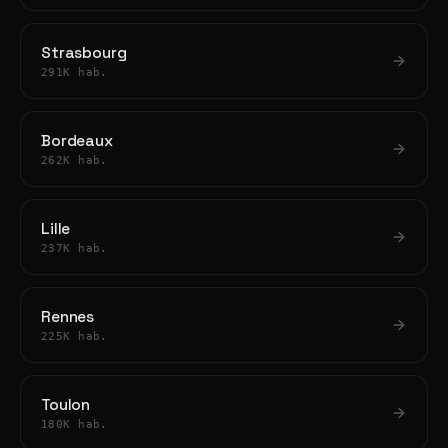
Strasbourg
291K hab.
Bordeaux
262K hab.
Lille
237K hab.
Rennes
225K hab.
Toulon
180K hab.