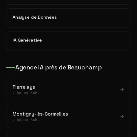
Analyse de Données
IA Générative
Agence IA près de Beauchamp
Pierrelaye
2 km
10K hab.
Montigny-lès-Cormeilles
2 km
23K hab.