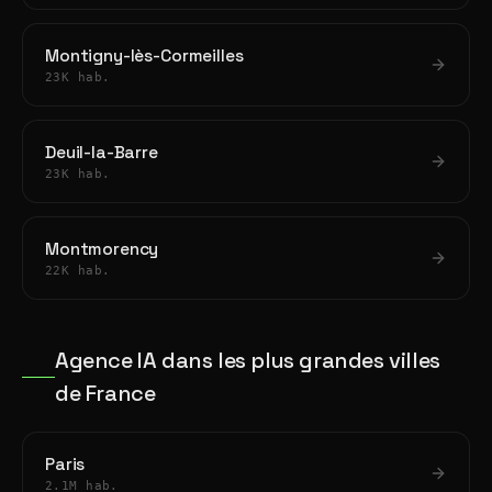
Montigny-lès-Cormeilles
23K hab.
Deuil-la-Barre
23K hab.
Montmorency
22K hab.
Agence IA dans les plus grandes villes
de France
Paris
2.1M hab.