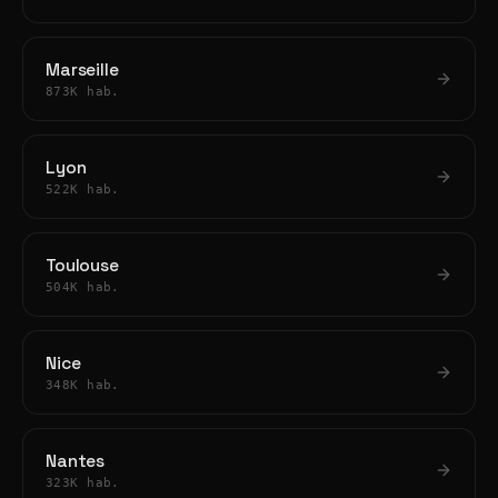
Marseille
873K hab.
Lyon
522K hab.
Toulouse
504K hab.
Nice
348K hab.
Nantes
323K hab.