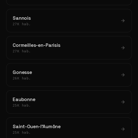
Sannois
27K hab.
Cormeilles-en-Parisis
27K hab.
Gonesse
26K hab.
Eaubonne
25K hab.
Saint-Ouen-l'Aumône
25K hab.