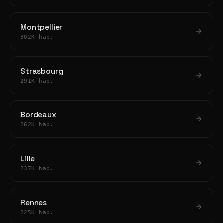
Montpellier
302K hab.
Strasbourg
291K hab.
Bordeaux
262K hab.
Lille
237K hab.
Rennes
225K hab.