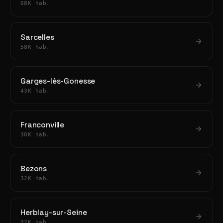
68K hab.
Sarcelles
58K hab.
Garges-lès-Gonesse
43K hab.
Franconville
38K hab.
Bezons
32K hab.
Herblay-sur-Seine
32K hab.