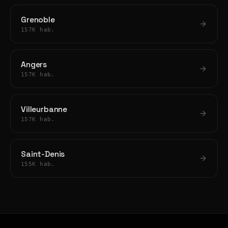
Grenoble
157K hab.
Angers
157K hab.
Villeurbanne
157K hab.
Saint-Denis
155K hab.