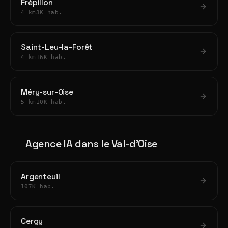
Frépillon
4 km
3K hab.
Saint-Leu-la-Forêt
4 km
16K hab.
Méry-sur-Oise
5 km
10K hab.
Agence IA dans le Val-d'Oise
Argenteuil
107K hab.
Cergy