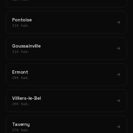
Pontoise
31K hab.
Goussainville
31K hab.
Ermont
29K hab.
Villiers-le-Bel
29K hab.
Taverny
27K hab.