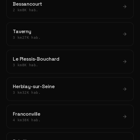
Bessancourt
2 km
8K hab.
Taverny
3 km
27K hab.
Le Plessis-Bouchard
3 km
8K hab.
Herblay-sur-Seine
3 km
32K hab.
Franconville
4 km
38K hab.