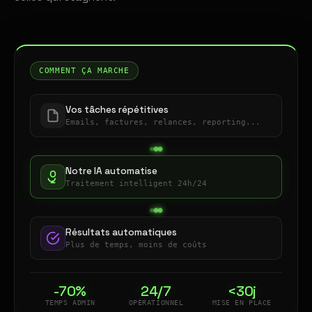
COMMENT ÇA MARCHE
Vos tâches répétitives
Emails, factures, relances, reporting...
Notre IA automatise
Traitement intelligent 24h/24
Résultats automatiques
Plus de temps, moins de coûts
-70%
24/7
<30j
TEMPS ADMIN
OPÉRATIONNEL
MISE EN PLACE