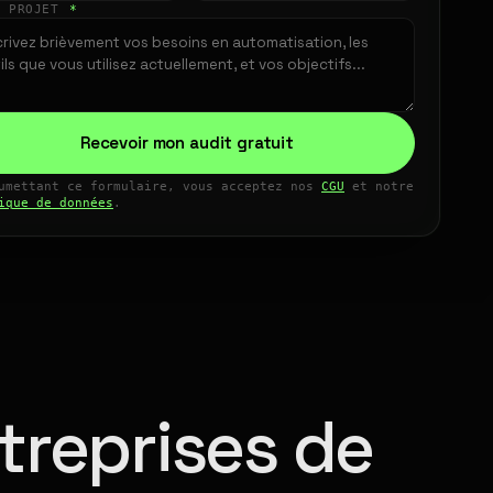
E PROJET
*
Recevoir mon audit gratuit
umettant ce formulaire, vous acceptez nos
CGU
et notre
ique de données
.
treprises de