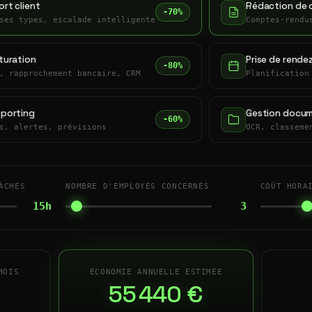
rt client
Rédaction de 
-70%
ses types, escalade intelligente
Comptes-rendu
turation
Prise de rende
-80%
, rapprochement bancaire, CRM
Planification
eporting
Gestion docum
-60%
s, alertes, prévisions
OCR, classeme
ÂCHES
NOMBRE D'EMPLOYÉS CONCERNÉS
COÛT HORA
15h
3
MOIS
ÉCONOMIE ANNUELLE ESTIMÉE
55 440 €