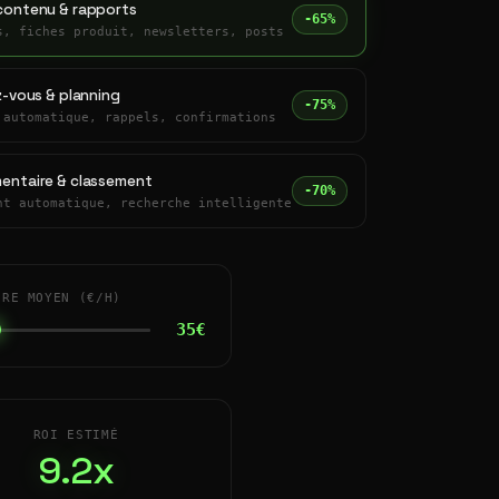
contenu & rapports
-65%
s, fiches produit, newsletters, posts
z-vous & planning
-75%
 automatique, rappels, confirmations
entaire & classement
-70%
nt automatique, recherche intelligente
IRE MOYEN (€/H)
35€
ROI ESTIMÉ
9.2x