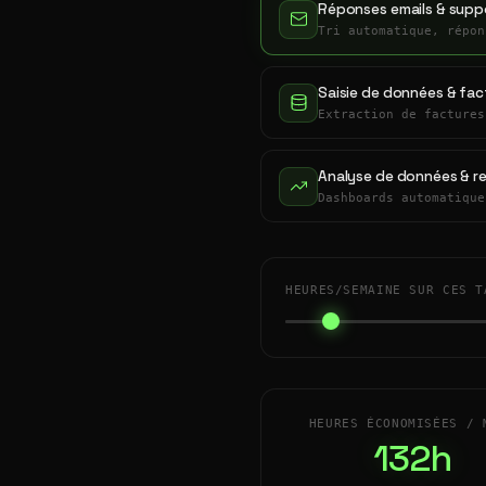
Réponses emails & suppo
Tri automatique, répon
Saisie de données & fac
Extraction de factures
Analyse de données & r
Dashboards automatique
HEURES/SEMAINE SUR CES T
HEURES ÉCONOMISÉES / 
132h