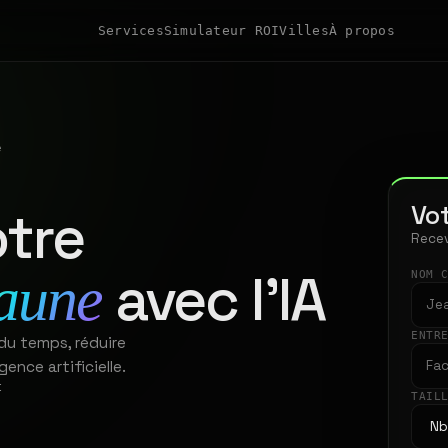
Services
Simulateur ROI
Villes
À propos
e
Vot
tre
Recev
avec l'IA
aune
NOM 
ENTR
du temps, réduire
gence artificielle.
t
TAIL