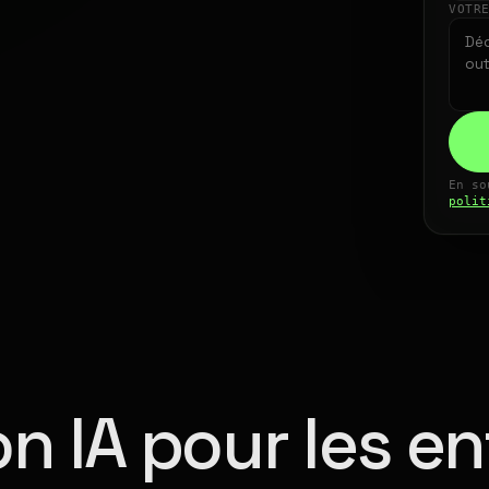
VOTR
En so
polit
n IA pour les en