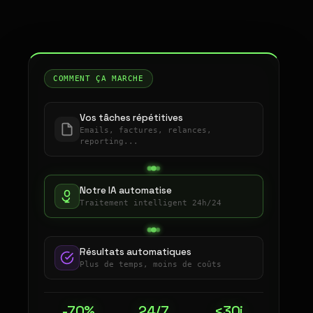
COMMENT ÇA MARCHE
Vos tâches répétitives
Emails, factures, relances,
reporting...
Notre IA automatise
Traitement intelligent 24h/24
Résultats automatiques
Plus de temps, moins de coûts
-70%
24/7
<30j