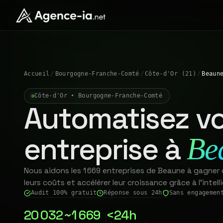
Accueil
/
Bourgogne-Franche-Comté
/
Côte-d'Or (21)
/
Beaun
Côte-d'Or • Bourgogne-Franche-Comté
Automatisez vo
entreprise à
Be
Nous aidons les 1 669 entreprises de Beaune à gagner 
leurs coûts et accélérer leur croissance grâce à l'intelli
Audit 100% gratuit
Réponse sous 24h
Sans engagemen
20 032
~1 669
<24h