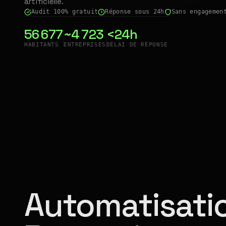
artificielle.
Audit 100% gratuit
Réponse sous 24h
Sans engagemen
56 677
~4 723
<24h
HABITANTS
ENTREPRISES
DÉLAI DE RÉPONSE
Automatisatio