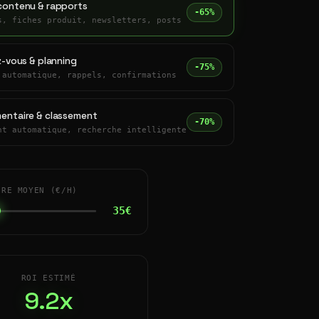
contenu & rapports
-65%
s, fiches produit, newsletters, posts
z-vous & planning
-75%
 automatique, rappels, confirmations
entaire & classement
-70%
nt automatique, recherche intelligente
IRE MOYEN (€/H)
35€
ROI ESTIMÉ
9.2x