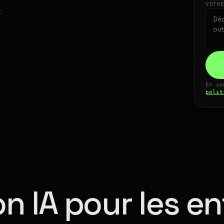
VOTR
t
En so
polit
n IA pour les en