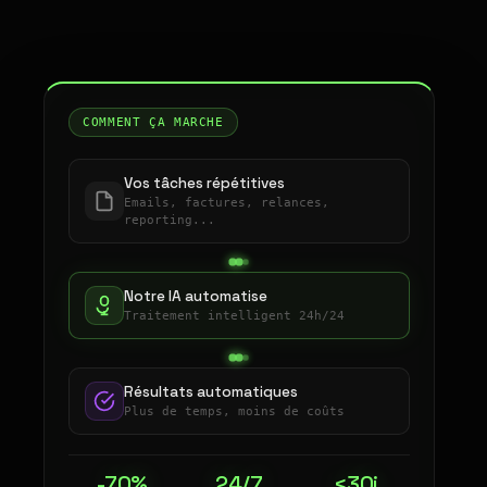
COMMENT ÇA MARCHE
Vos tâches répétitives
Emails, factures, relances,
reporting...
Notre IA automatise
Traitement intelligent 24h/24
Résultats automatiques
Plus de temps, moins de coûts
-70%
24/7
<30j