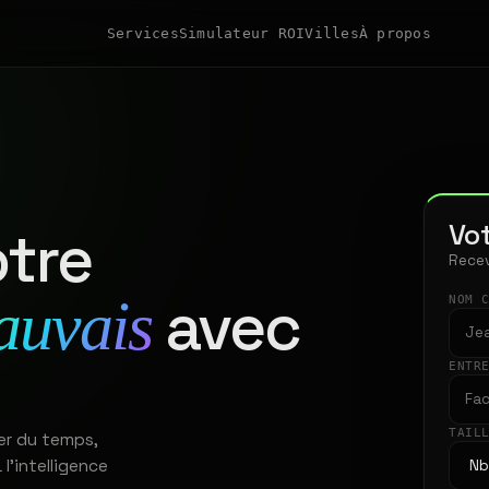
Services
Simulateur ROI
Villes
À propos
Vot
tre
Recev
avec
auvais
NOM 
ENTR
TAIL
er du temps,
 l'intelligence