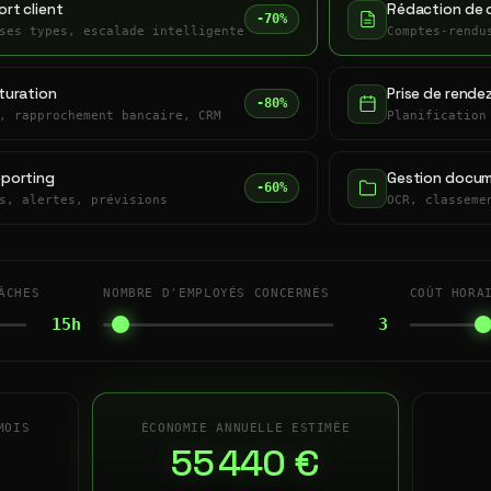
rt client
Rédaction de 
-70%
ses types, escalade intelligente
Comptes-rendu
turation
Prise de rende
-80%
, rapprochement bancaire, CRM
Planification
eporting
Gestion docum
-60%
s, alertes, prévisions
OCR, classeme
ÂCHES
NOMBRE D'EMPLOYÉS CONCERNÉS
COÛT HORA
15h
3
MOIS
ÉCONOMIE ANNUELLE ESTIMÉE
55 440 €