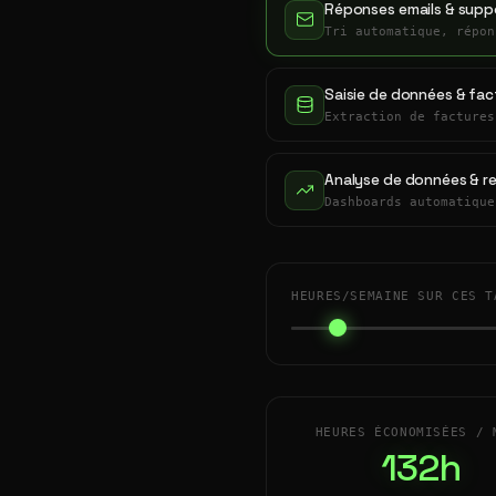
Réponses emails & suppo
Tri automatique, répon
Saisie de données & fac
Extraction de factures
Analyse de données & r
Dashboards automatique
HEURES/SEMAINE SUR CES T
HEURES ÉCONOMISÉES / 
132h