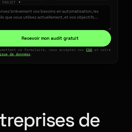
E PROJET
*
Recevoir mon audit gratuit
umettant ce formulaire, vous acceptez nos
CGU
et notre
ique de données
.
treprises de