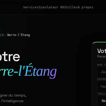
Services
Simulateur ROI
Villes
À propos
13)
/
Berre-l'Étang
Vot
tre
Recev
re-l'Étang
NOM 
ENTR
TAIL
agner du temps,
 l'intelligence