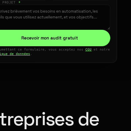
E PROJET
*
Recevoir mon audit gratuit
umettant ce formulaire, vous acceptez nos
CGU
et notre
ique de données
.
treprises de