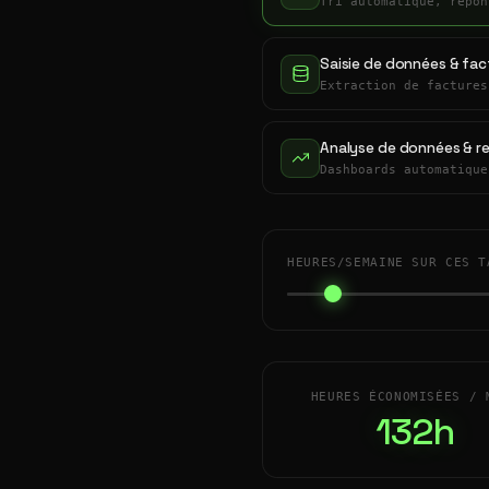
Tri automatique, répon
Saisie de données & fac
Extraction de factures
Analyse de données & r
Dashboards automatique
HEURES/SEMAINE SUR CES T
HEURES ÉCONOMISÉES / 
132h