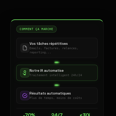
COMMENT ÇA MARCHE
Vos tâches répétitives
Emails, factures, relances,
reporting...
Notre IA automatise
Traitement intelligent 24h/24
Résultats automatiques
Plus de temps, moins de coûts
-70%
24/7
<30j