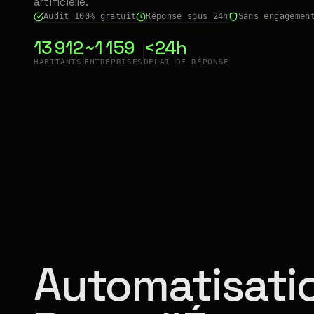
artificielle.
Audit 100% gratuit
Réponse sous 24h
Sans engagemen
13 912
~1 159
<24h
HABITANTS
ENTREPRISES
DÉLAI DE RÉPONSE
Automatisatio