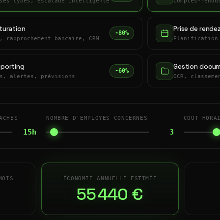
ses types, escalade intelligente
Comptes-rendu
turation
Prise de rende
-80%
, rapprochement bancaire, CRM
Planification
eporting
Gestion docum
-60%
s, alertes, prévisions
OCR, classeme
ÂCHES
NOMBRE D'EMPLOYÉS CONCERNÉS
COÛT HORA
15h
3
MOIS
ÉCONOMIE ANNUELLE ESTIMÉE
55 440 €