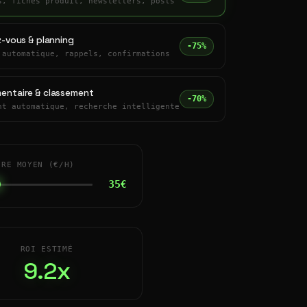
s, fiches produit, newsletters, posts
z-vous & planning
-75%
 automatique, rappels, confirmations
entaire & classement
-70%
nt automatique, recherche intelligente
IRE MOYEN (€/H)
35€
ROI ESTIMÉ
9.2x