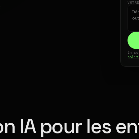
VOTR
t
En so
polit
n IA pour les en