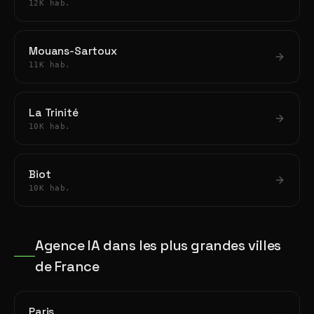
12K hab.
Mouans-Sartoux
11K hab.
La Trinité
10K hab.
Biot
10K hab.
Agence IA dans les plus grandes villes
de France
Paris