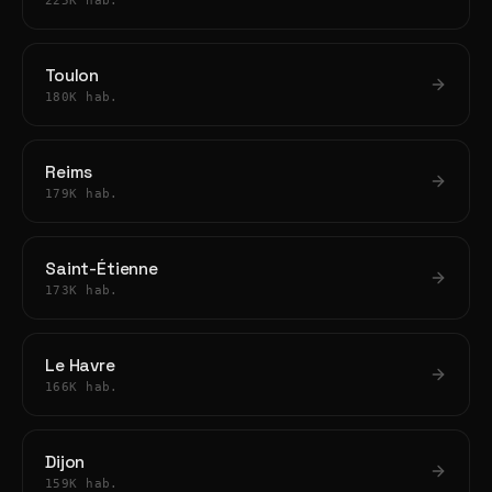
225K hab.
Toulon
180K hab.
Reims
179K hab.
Saint-Étienne
173K hab.
Le Havre
166K hab.
Dijon
159K hab.