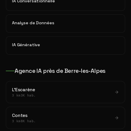
IA Conversationnelle
Analyse de Données
IA Générative
Agence IA près de Berre-les-Alpes
L'Escarène
3 km
3K hab.
Contes
3 km
8K hab.