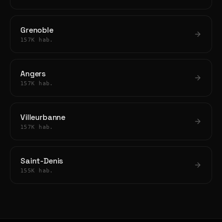
Grenoble
157K hab.
Angers
157K hab.
Villeurbanne
157K hab.
Saint-Denis
155K hab.