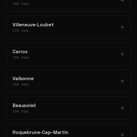
19K hab.
Villeneuve-Loubet
17K hab.
Carros
13K hab.
Valbonne
13K hab.
Beausoleil
13K hab.
Roquebrune-Cap-Martin