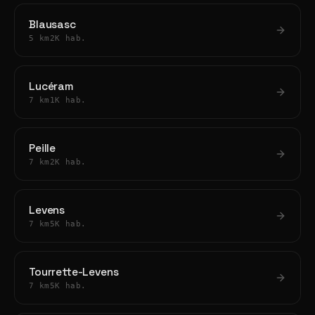
Blausasc
5 km
2K hab.
Lucéram
7 km
1K hab.
Peille
7 km
2K hab.
Levens
7 km
5K hab.
Tourrette-Levens
7 km
5K hab.