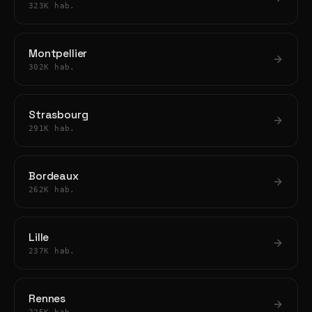
323K hab.
Montpellier
302K hab.
Strasbourg
291K hab.
Bordeaux
262K hab.
Lille
237K hab.
Rennes