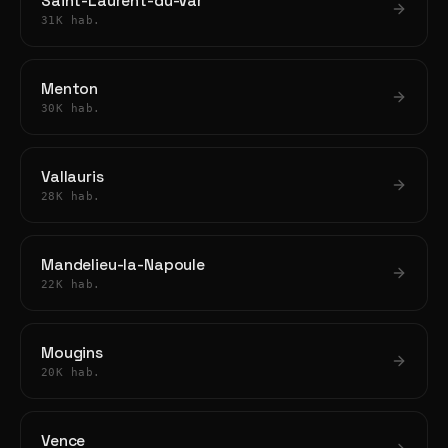
Saint-Laurent-du-Var
31K hab.
Menton
30K hab.
Vallauris
28K hab.
Mandelieu-la-Napoule
22K hab.
Mougins
20K hab.
Vence