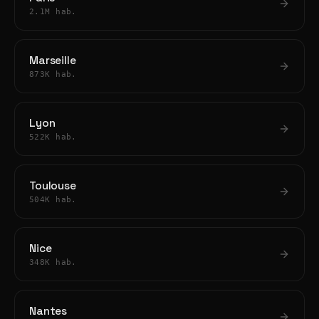
2.1M hab.
Marseille
873K hab.
Lyon
522K hab.
Toulouse
504K hab.
Nice
348K hab.
Nantes