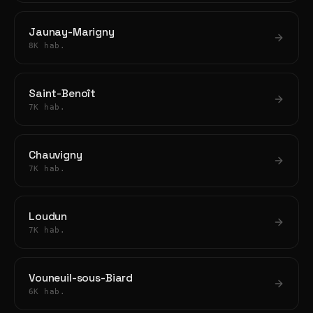
Jaunay-Marigny
8K hab.
Saint-Benoît
7K hab.
Chauvigny
7K hab.
Loudun
7K hab.
Vouneuil-sous-Biard
6K hab.