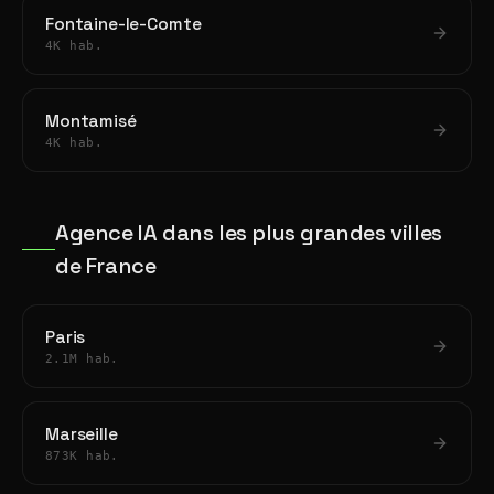
Fontaine-le-Comte
4K hab.
Montamisé
4K hab.
Agence IA dans les plus grandes villes
de France
Paris
2.1M hab.
Marseille
873K hab.