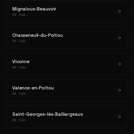
Mignaloux-Beauvoir
5K hab.
Chasseneuil-du-Poitou
5K hab.
Vivonne
4K hab.
Valence-en-Poitou
4K hab.
Saint-Georges-lès-Baillargeaux
4K hab.