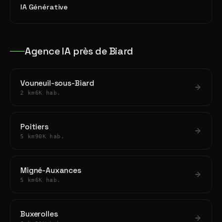
IA Générative
Agence IA près de Biard
Vouneuil-sous-Biard
2 km
6K hab.
Poitiers
5 km
90K hab.
Migné-Auxances
5 km
6K hab.
Buxerolles