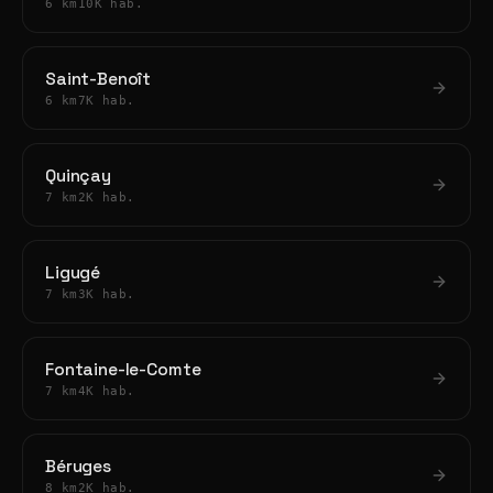
6 km
10K hab.
Saint-Benoît
6 km
7K hab.
Quinçay
7 km
2K hab.
Ligugé
7 km
3K hab.
Fontaine-le-Comte
7 km
4K hab.
Béruges
8 km
2K hab.