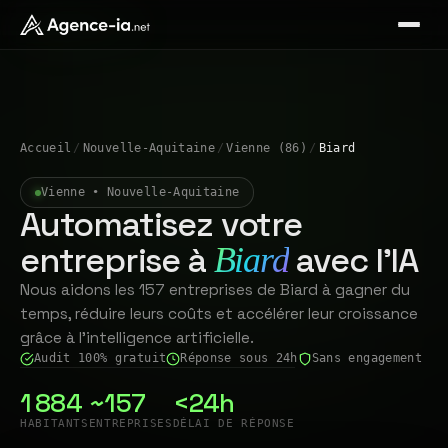
Accueil
/
Nouvelle-Aquitaine
/
Vienne (86)
/
Biard
Vienne • Nouvelle-Aquitaine
Automatisez votre
entreprise à
avec l'IA
Biard
Nous aidons les 157 entreprises de Biard à gagner du
temps, réduire leurs coûts et accélérer leur croissance
grâce à l'intelligence artificielle.
Audit 100% gratuit
Réponse sous 24h
Sans engagement
1 884
~157
<24h
HABITANTS
ENTREPRISES
DÉLAI DE RÉPONSE