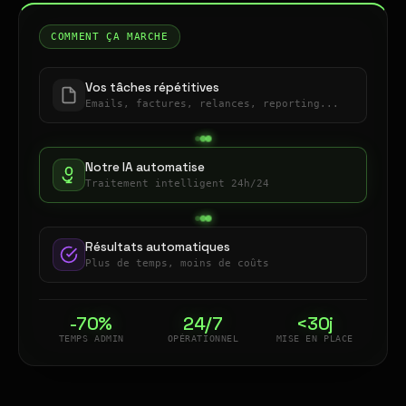
COMMENT ÇA MARCHE
Vos tâches répétitives
Emails, factures, relances, reporting...
Notre IA automatise
Traitement intelligent 24h/24
Résultats automatiques
Plus de temps, moins de coûts
-70%
24/7
<30j
TEMPS ADMIN
OPÉRATIONNEL
MISE EN PLACE