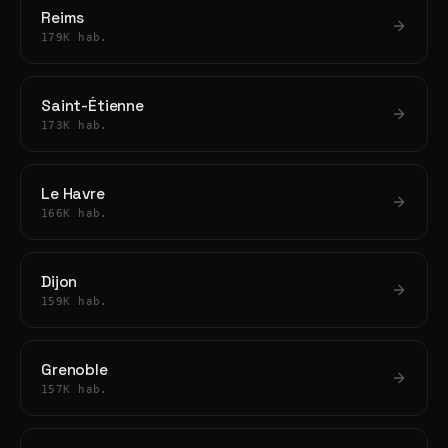
Reims
179K hab.
Saint-Étienne
173K hab.
Le Havre
166K hab.
Dijon
159K hab.
Grenoble
157K hab.