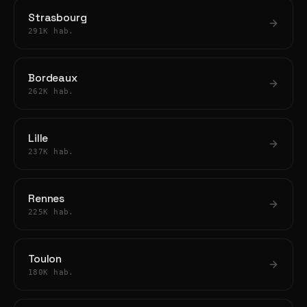
Strasbourg
291K hab.
Bordeaux
262K hab.
Lille
237K hab.
Rennes
225K hab.
Toulon
180K hab.