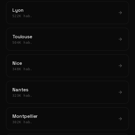
Lyon
522K hab.
Toulouse
504K hab.
Nice
348K hab.
Nantes
323K hab.
Montpellier
302K hab.