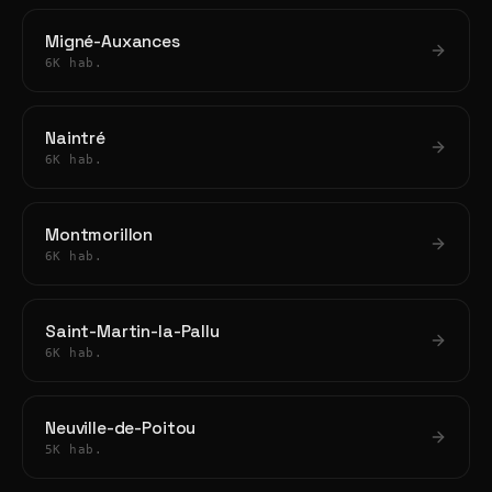
Migné-Auxances
6K hab.
Naintré
6K hab.
Montmorillon
6K hab.
Saint-Martin-la-Pallu
6K hab.
Neuville-de-Poitou
5K hab.