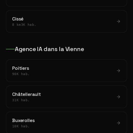
Cissé
8 km
3K hab.
Agence IA dans la Vienne
Poitiers
90K hab.
Châtellerault
31K hab.
Buxerolles
10K hab.