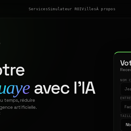
Services
Simulateur ROI
Villes
À propos
e
Vot
tre
Recev
avec l'IA
uaye
NOM 
ENTR
u temps, réduire
gence artificielle.
t
TAIL