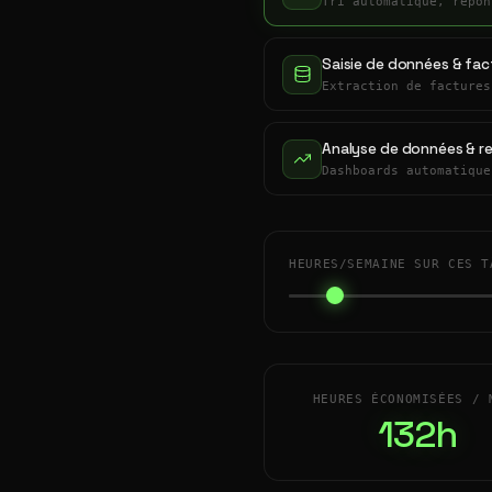
Tri automatique, répon
Saisie de données & fac
Extraction de factures
Analyse de données & r
Dashboards automatique
HEURES/SEMAINE SUR CES T
HEURES ÉCONOMISÉES / 
132h