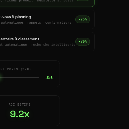
s, fiches produit, newsletters, posts
z-vous & planning
-75%
 automatique, rappels, confirmations
entaire & classement
-70%
nt automatique, recherche intelligente
IRE MOYEN (€/H)
35€
ROI ESTIMÉ
9.2x