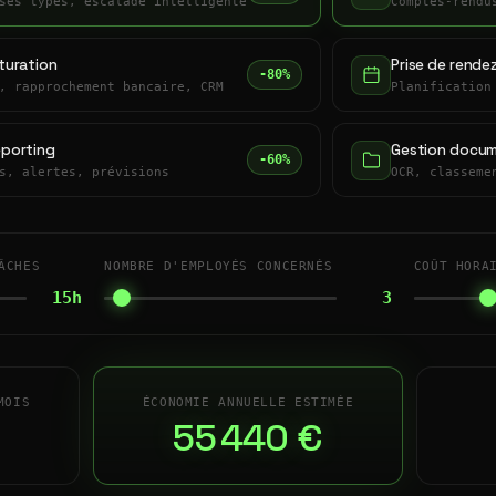
ses types, escalade intelligente
Comptes-rendu
turation
Prise de rende
-80%
, rapprochement bancaire, CRM
Planification
eporting
Gestion docum
-60%
s, alertes, prévisions
OCR, classeme
ÂCHES
NOMBRE D'EMPLOYÉS CONCERNÉS
COÛT HORA
15h
3
MOIS
ÉCONOMIE ANNUELLE ESTIMÉE
55 440 €