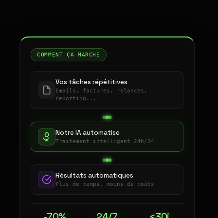
COMMENT ÇA MARCHE
Vos tâches répétitives
Emails, factures, relances,
reporting...
Notre IA automatise
Traitement intelligent 24h/24
Résultats automatiques
Plus de temps, moins de coûts
-70%
24/7
<30j