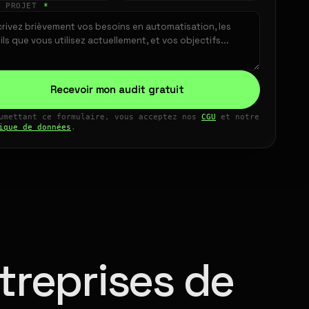
E PROJET
*
Recevoir mon audit gratuit
umettant ce formulaire, vous acceptez nos
CGU
et notre
ique de données
.
treprises de