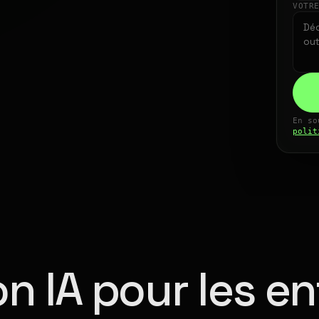
VOTR
En so
polit
n IA pour les en