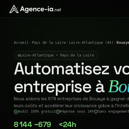
Accueil
/
Pays de la Loire
/
Loire-Atlantique (44)
/
Bouay
Loire-Atlantique • Pays de la Loire
Automatisez vo
entreprise à
Bo
Nous aidons les 679 entreprises de Bouaye à gagner d
leurs coûts et accélérer leur croissance grâce à l'intelli
Audit 100% gratuit
Réponse sous 24h
Sans engagemen
8 144
~679
<24h