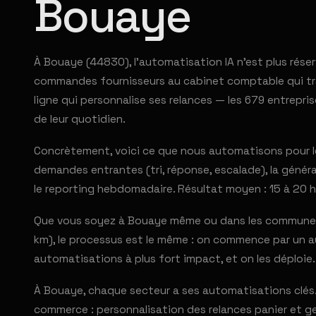
Bouaye
À Bouaye (44830), l'automatisation IA n'est plus rés
commandes fournisseurs au cabinet comptable qui tra
ligne qui personnalise ses relances — les 679 entrep
de leur quotidien.
Concrètement, voici ce que nous automatisons pour le
demandes entrantes (tri, réponse, escalade), la générat
le reporting hebdomadaire. Résultat moyen : 15 à 20 h
Que vous soyez à Bouaye même ou dans les communes 
km), le processus est le même : on commence par un au
automatisations à plus fort impact, et on les déploie.
À Bouaye, chaque secteur a ses automatisations clés. 
commerce : personnalisation des relances panier et ge