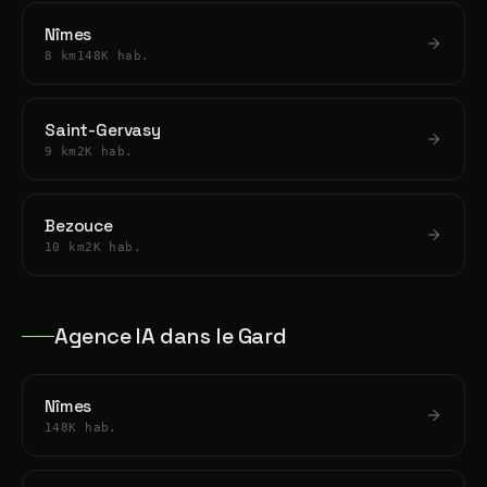
Nîmes
8 km
148K hab.
Saint-Gervasy
9 km
2K hab.
Bezouce
10 km
2K hab.
Agence IA dans le Gard
Nîmes
148K hab.