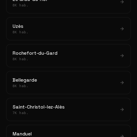
8K hab.
Uzès
8K hab.
Rochefort-du-Gard
8K hab.
Bellegarde
8K hab.
Saint-Christol-lez-Alès
7K hab.
Manduel