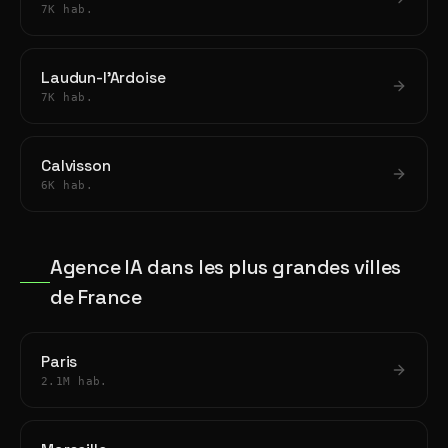
7K hab.
Laudun-l'Ardoise
7K hab.
Calvisson
6K hab.
Agence IA dans les plus grandes villes
de France
Paris
2.1M hab.