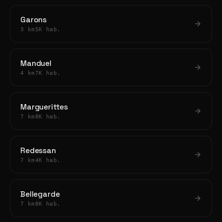
Garons
3 km
5K hab.
Manduel
4 km
7K hab.
Marguerittes
7 km
8K hab.
Redessan
7 km
4K hab.
Bellegarde
7 km
8K hab.