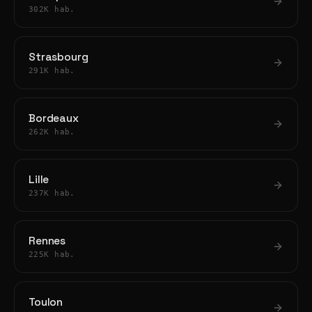
302K hab.
Strasbourg
291K hab.
Bordeaux
262K hab.
Lille
237K hab.
Rennes
225K hab.
Toulon