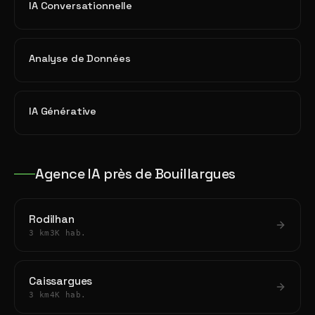
IA Conversationnelle
Analyse de Données
IA Générative
Agence IA près de Bouillargues
Rodilhan
3 km
3K hab.
Caissargues
3 km
4K hab.