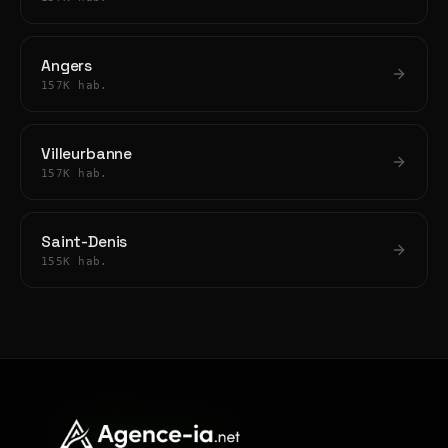
Angers
157K hab.
Villeurbanne
157K hab.
Saint-Denis
155K hab.