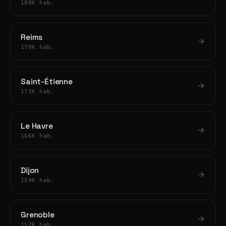
180K hab.
Reims
179K hab.
Saint-Étienne
173K hab.
Le Havre
166K hab.
Dijon
159K hab.
Grenoble
157K hab.