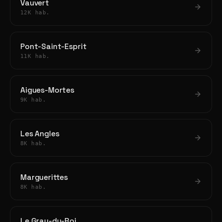
Vauvert
12K hab.
Pont-Saint-Esprit
11K hab.
Aigues-Mortes
9K hab.
Les Angles
8K hab.
Marguerittes
8K hab.
Le Grau-du-Roi