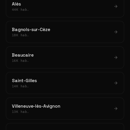
Alès
44K hab.
Bagnols-sur-Cèze
18K hab.
Beaucaire
16K hab.
Saint-Gilles
14K hab.
Villeneuve-lès-Avignon
13K hab.