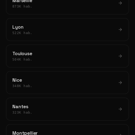
Marseille
873K hab.
Lyon
522K hab.
Toulouse
504K hab.
Nice
348K hab.
Nantes
323K hab.
Montpellier