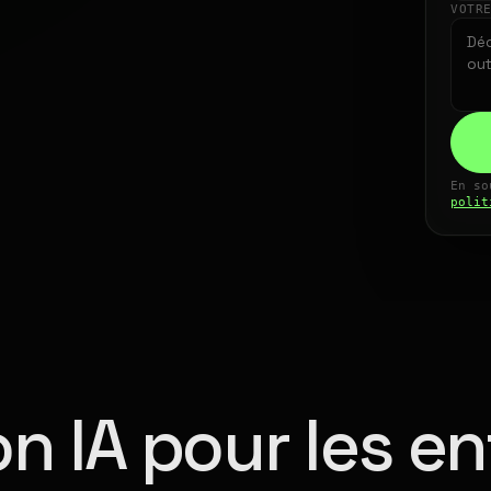
VOTR
En so
polit
n IA pour les en