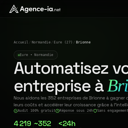
Accueil
/
Normandie
/
Eure (27)
/
Brionne
Eure • Normandie
Automatisez vo
entreprise à
Br
Nous aidons les 352 entreprises de Brionne à gagner 
leurs coûts et accélérer leur croissance grâce à l'intelli
Audit 100% gratuit
Réponse sous 24h
Sans engagemen
4 219
~352
<24h