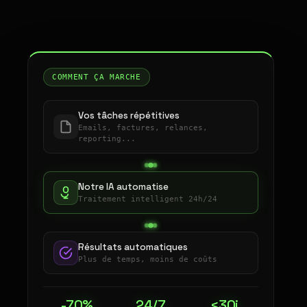
COMMENT ÇA MARCHE
Vos tâches répétitives
Emails, factures, relances,
reporting...
Notre IA automatise
Traitement intelligent 24h/24
Résultats automatiques
Plus de temps, moins de coûts
-70%
24/7
<30j