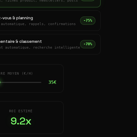
s, fiches produit, newsletters, posts
z-vous & planning
-75%
 automatique, rappels, confirmations
entaire & classement
-70%
nt automatique, recherche intelligente
IRE MOYEN (€/H)
35€
ROI ESTIMÉ
9.2x