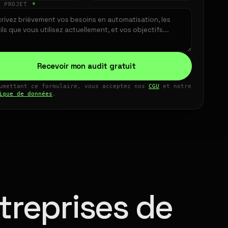
E PROJET
*
Recevoir mon audit gratuit
umettant ce formulaire, vous acceptez nos
CGU
et notre
ique de données
.
treprises de