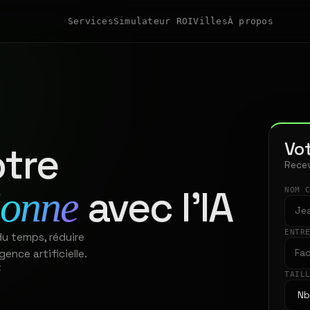
Services
Simulateur ROI
Villes
À propos
Vot
tre
Recev
avec l'IA
ionne
NOM 
ENTR
du temps, réduire
gence artificielle.
t
TAIL