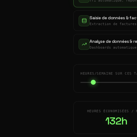
Tri automatique, répon
Saisie de données & fac
Extraction de factures
Analyse de données & r
Dashboards automatique
HEURES/SEMAINE SUR CES T
HEURES ÉCONOMISÉES / 
132h