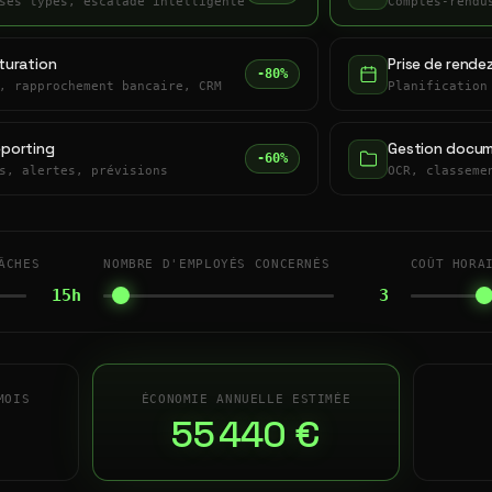
ses types, escalade intelligente
Comptes-rendu
turation
Prise de rende
-80%
, rapprochement bancaire, CRM
Planification
eporting
Gestion docum
-60%
s, alertes, prévisions
OCR, classeme
ÂCHES
NOMBRE D'EMPLOYÉS CONCERNÉS
COÛT HORA
15h
3
MOIS
ÉCONOMIE ANNUELLE ESTIMÉE
55 440 €