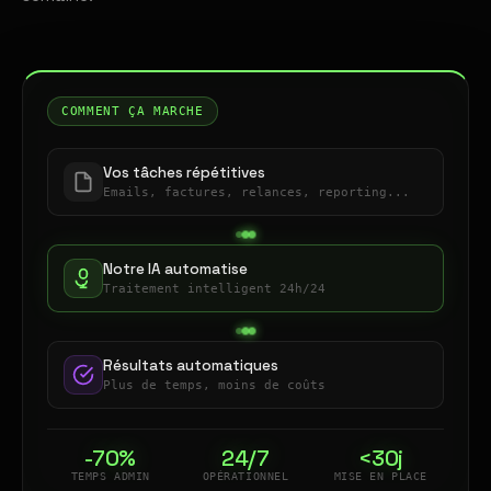
COMMENT ÇA MARCHE
Vos tâches répétitives
Emails, factures, relances, reporting...
Notre IA automatise
Traitement intelligent 24h/24
Résultats automatiques
Plus de temps, moins de coûts
-70%
24/7
<30j
TEMPS ADMIN
OPÉRATIONNEL
MISE EN PLACE