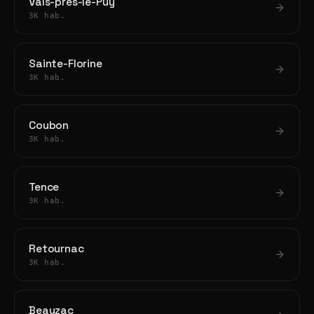
Vals-près-le-Puy
3K hab.
Sainte-Florine
3K hab.
Coubon
3K hab.
Tence
3K hab.
Retournac
3K hab.
Beauzac