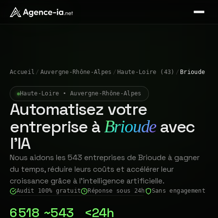
Accueil
/
Auvergne-Rhône-Alpes
/
Haute-Loire (43)
/
Brioude
Haute-Loire • Auvergne-Rhône-Alpes
Automatisez votre
entreprise à
avec
Brioude
l'IA
Nous aidons les 543 entreprises de Brioude à gagner
du temps, réduire leurs coûts et accélérer leur
croissance grâce à l'intelligence artificielle.
Audit 100% gratuit
Réponse sous 24h
Sans engagement
6 518
~543
<24h