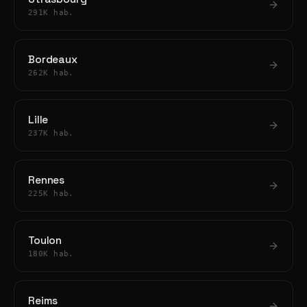
291K hab.
Bordeaux
262K hab.
Lille
237K hab.
Rennes
225K hab.
Toulon
180K hab.
Reims