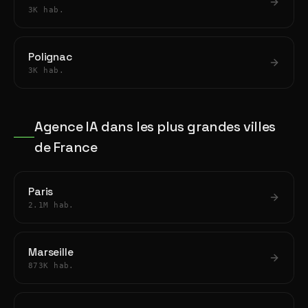
3K hab.
Polignac
3K hab.
Agence IA dans les plus grandes villes
de France
Paris
2.1M hab.
Marseille
873K hab.