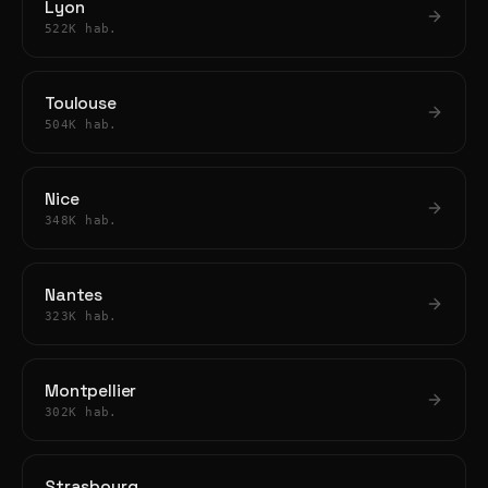
Lyon
522K hab.
Toulouse
504K hab.
Nice
348K hab.
Nantes
323K hab.
Montpellier
302K hab.
Strasbourg