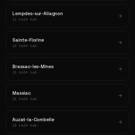
Lempdes-sur-Allagnon
12 km
1K hab.
Sainte-Florine
13 km
3K hab.
Brassac-les-Mines
15 km
3K hab.
Massiac
16 km
2K hab.
Auzat-la-Combelle
18 km
2K hab.