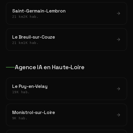
Saint-Germain-Lembron
21 km
2K hab.
Le Breuil-sur-Couze
21 km
1K hab.
Agence IA en Haute-Loire
Le Puy-en-Velay
19K hab.
Monistrol-sur-Loire
9K hab.