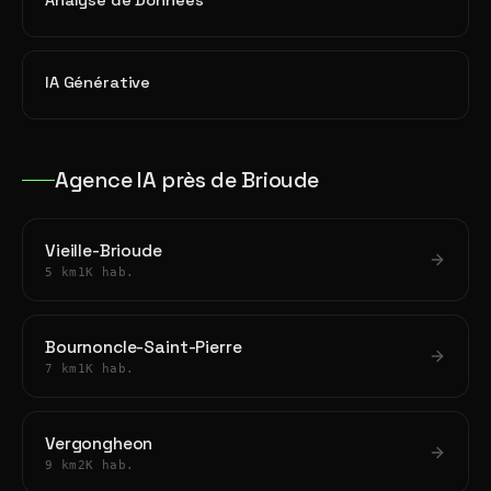
Analyse de Données
IA Générative
Agence IA près de Brioude
Vieille-Brioude
5 km
1K hab.
Bournoncle-Saint-Pierre
7 km
1K hab.
Vergongheon
9 km
2K hab.