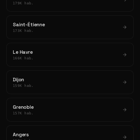
179K hab.
Saint-Étienne
173K hab.
Le Havre
166K hab.
Dijon
159K hab.
Grenoble
157K hab.
Angers