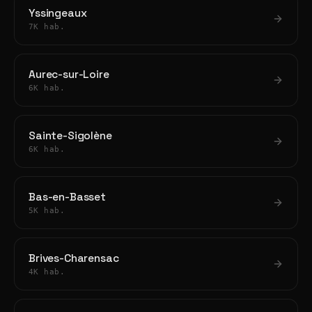
Yssingeaux
7K hab.
Aurec-sur-Loire
6K hab.
Sainte-Sigolène
6K hab.
Bas-en-Basset
5K hab.
Brives-Charensac
4K hab.