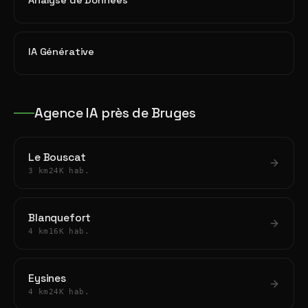
Analyse de Données
IA Générative
Agence IA près de Bruges
Le Bouscat
3 km
24K hab.
Blanquefort
4 km
16K hab.
Eysines
4 km
24K hab.