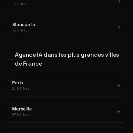
17K hab.
Blanquefort
16K hab.
Agence IA dans les plus grandes villes
de France
Paris
2.1M hab.
Marseille
873K hab.