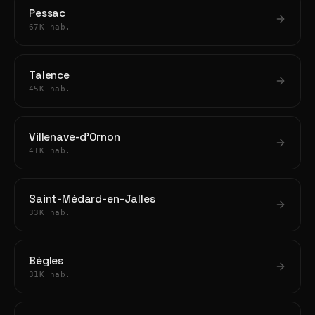
Pessac
67K hab.
Talence
45K hab.
Villenave-d'Ornon
41K hab.
Saint-Médard-en-Jalles
33K hab.
Bègles
31K hab.