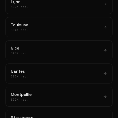
Lyon
522K hab.
Toulouse
504K hab.
Nice
348K hab.
Nantes
323K hab.
Montpellier
302K hab.
Strasbourg