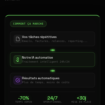
COMMENT ÇA MARCHE
Vos tâches répétitives
Emails, factures, relances, reporting...
Notre IA automatise
Traitement intelligent 24h/24
Résultats automatiques
Plus de temps, moins de coûts
-70%
24/7
<30j
TEMPS ADMIN
OPÉRATIONNEL
MISE EN PLACE