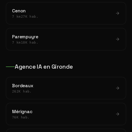
Cenon
7 km
27K hab.
Parempuyre
7 km
10K hab.
Agence IA en Gironde
Bordeaux
262K hab.
Mérignac
76K hab.