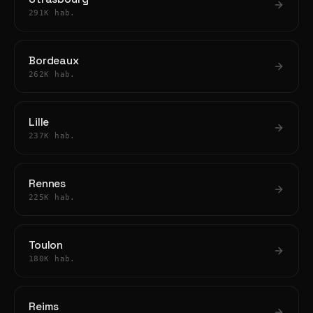
291K hab.
Bordeaux
262K hab.
Lille
237K hab.
Rennes
225K hab.
Toulon
180K hab.
Reims