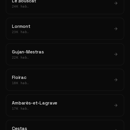
Le Bouscat
24K hab.
Lormont
23K hab.
Gujan-Mestras
22K hab.
Floirac
18K hab.
Ambarès-et-Lagrave
17K hab.
Cestas