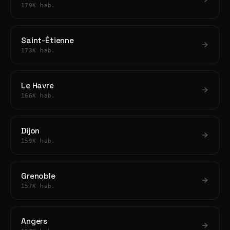
179K hab.
Saint-Étienne
173K hab.
Le Havre
166K hab.
Dijon
159K hab.
Grenoble
157K hab.
Angers