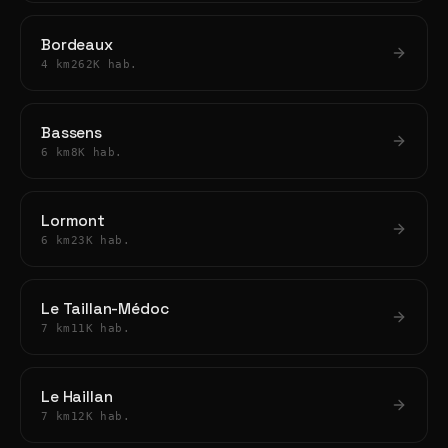
Bordeaux
4 km
262K hab.
Bassens
6 km
8K hab.
Lormont
6 km
23K hab.
Le Taillan-Médoc
7 km
11K hab.
Le Haillan
7 km
12K hab.