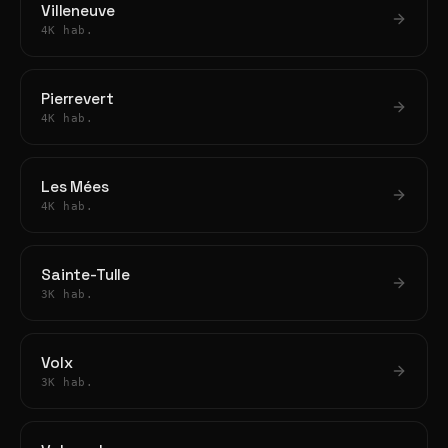
Villeneuve
4K hab.
Pierrevert
4K hab.
Les Mées
4K hab.
Sainte-Tulle
3K hab.
Volx
3K hab.