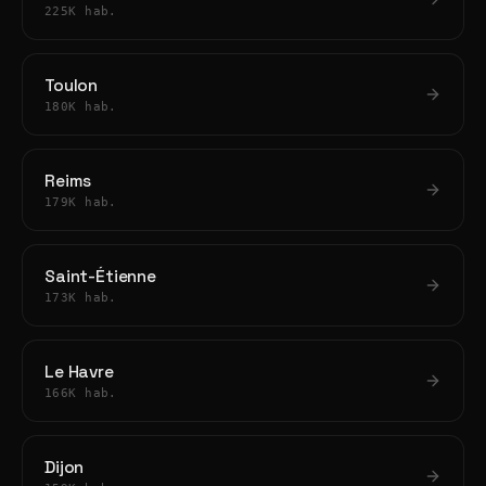
225K hab.
Toulon
180K hab.
Reims
179K hab.
Saint-Étienne
173K hab.
Le Havre
166K hab.
Dijon