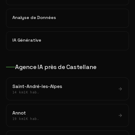
Analyse de Données
IA Générative
Agence IA près de Castellane
Saint-André-les-Alpes
14 km
1K hab.
Annot
19 km
1K hab.