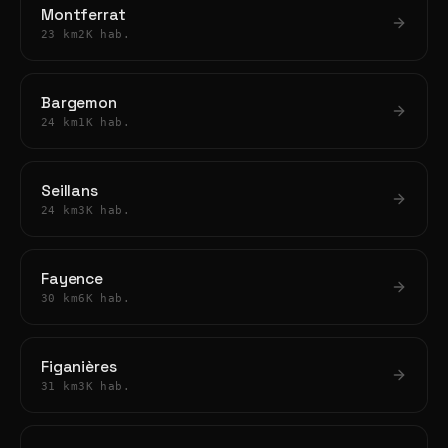
Montferrat
23 km
2K hab.
Bargemon
24 km
1K hab.
Seillans
24 km
3K hab.
Fayence
30 km
6K hab.
Figanières
31 km
3K hab.