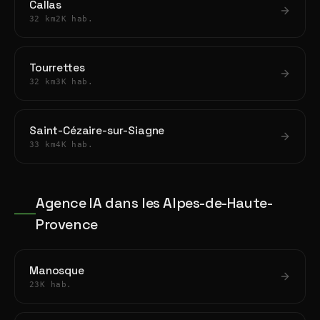
Callas
32 km
2K hab.
Tourrettes
32 km
3K hab.
Saint-Cézaire-sur-Siagne
33 km
4K hab.
Agence IA dans les Alpes-de-Haute-
Provence
Manosque
23K hab.