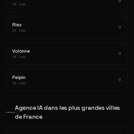
2K hab.
Riez
2K hab.
Volonne
2K hab.
Peipin
1K hab.
Agence IA dans les plus grandes villes
de France