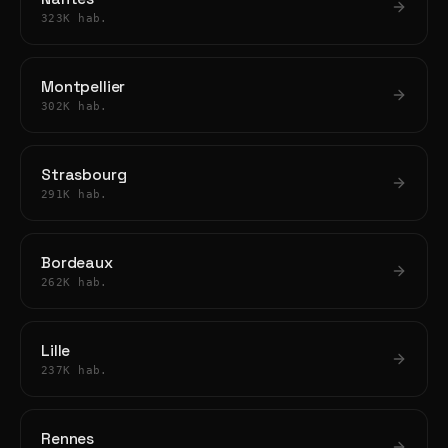
323K hab.
Montpellier
302K hab.
Strasbourg
291K hab.
Bordeaux
262K hab.
Lille
237K hab.
Rennes