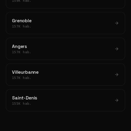
159K hab.
Grenoble
157K hab.
Angers
157K hab.
Villeurbanne
157K hab.
Saint-Denis
155K hab.