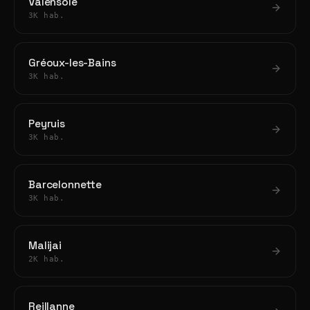
Valensole
3K hab.
Gréoux-les-Bains
3K hab.
Peyruis
3K hab.
Barcelonnette
3K hab.
Malijai
2K hab.
Reillanne