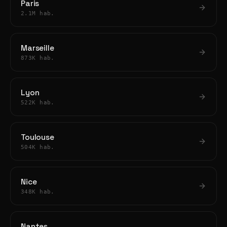
Paris
2.1M hab.
Marseille
873K hab.
Lyon
522K hab.
Toulouse
504K hab.
Nice
348K hab.
Nantes