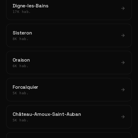
Digne-les-Bains
17K hab.
Sisteron
8K hab.
Oraison
6K hab.
Forcalquier
5K hab.
Château-Arnoux-Saint-Auban
5K hab.