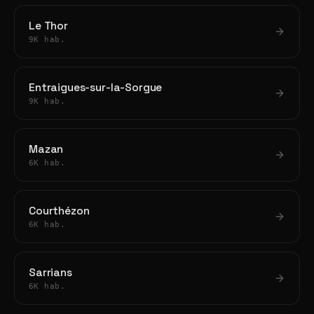
Le Thor
9K hab.
Entraigues-sur-la-Sorgue
9K hab.
Mazan
6K hab.
Courthézon
6K hab.
Sarrians
6K hab.