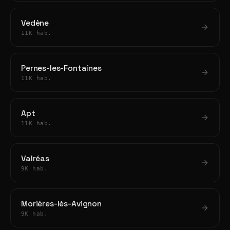
Vedène
11K hab.
Pernes-les-Fontaines
11K hab.
Apt
11K hab.
Valréas
9K hab.
Morières-lès-Avignon
9K hab.