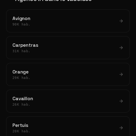
Avignon
90K hab.
Carpentras
31K hab.
Orange
29K hab.
Cavaillon
26K hab.
Pertuis
20K hab.