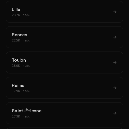
Lille
237K hab.
Rennes
225K hab.
Toulon
180K hab.
Reims
179K hab.
Saint-Étienne
173K hab.