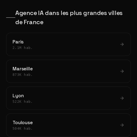
Agence IA dans les plus grandes villes
de France
Paris
2.1M hab.
Marseille
873K hab.
Lyon
522K hab.
Toulouse
504K hab.