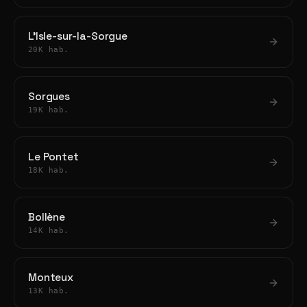
L'Isle-sur-la-Sorgue
20K hab.
Sorgues
19K hab.
Le Pontet
18K hab.
Bollène
14K hab.
Monteux
13K hab.