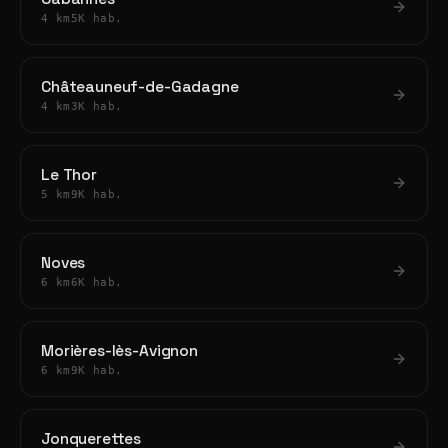
4 km
5K hab.
Châteauneuf-de-Gadagne
4 km
3K hab.
Le Thor
5 km
9K hab.
Noves
6 km
6K hab.
Morières-lès-Avignon
6 km
9K hab.
Jonquerettes