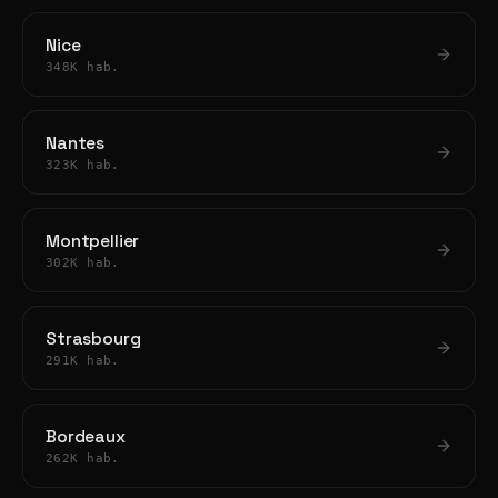
Nice
348K hab.
Nantes
323K hab.
Montpellier
302K hab.
Strasbourg
291K hab.
Bordeaux
262K hab.