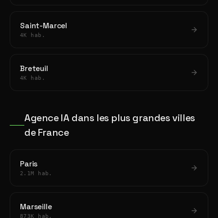
Saint-Marcel
4K hab.
Breteuil
4K hab.
Agence IA dans les plus grandes villes
de France
Paris
2.1M hab.
Marseille
873K hab.