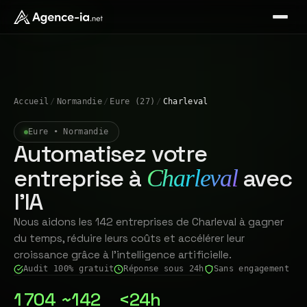
Accueil
/
Normandie
/
Eure (27)
/
Charleval
Eure • Normandie
Automatisez votre
entreprise à
avec
Charleval
l'IA
Nous aidons les 142 entreprises de Charleval à gagner
du temps, réduire leurs coûts et accélérer leur
croissance grâce à l'intelligence artificielle.
Audit 100% gratuit
Réponse sous 24h
Sans engagement
1 704
~142
<24h