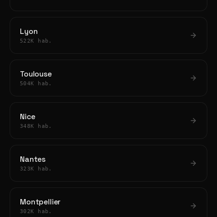
Lyon
522K hab.
Toulouse
504K hab.
Nice
348K hab.
Nantes
323K hab.
Montpellier
302K hab.