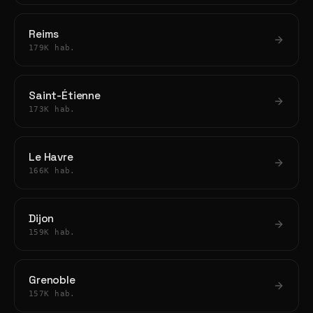
Reims
179K hab.
Saint-Étienne
173K hab.
Le Havre
166K hab.
Dijon
159K hab.
Grenoble
157K hab.