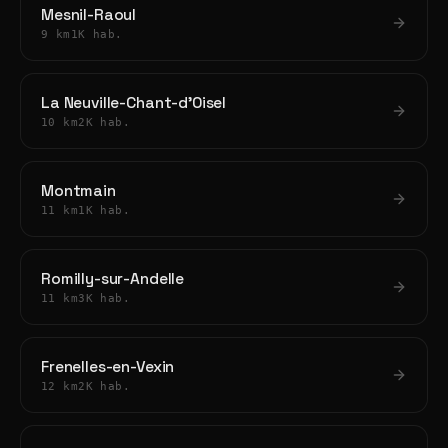
Mesnil-Raoul
9 km
1K hab.
La Neuville-Chant-d'Oisel
10 km
2K hab.
Montmain
11 km
1K hab.
Romilly-sur-Andelle
11 km
3K hab.
Frenelles-en-Vexin
12 km
2K hab.