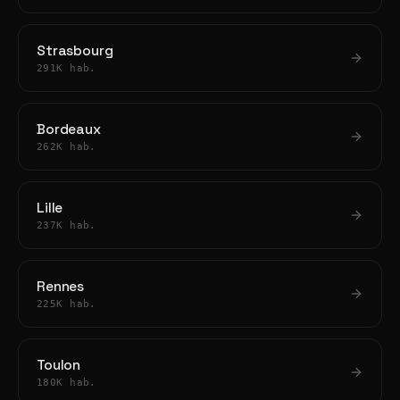
Strasbourg
291K hab.
Bordeaux
262K hab.
Lille
237K hab.
Rennes
225K hab.
Toulon
180K hab.