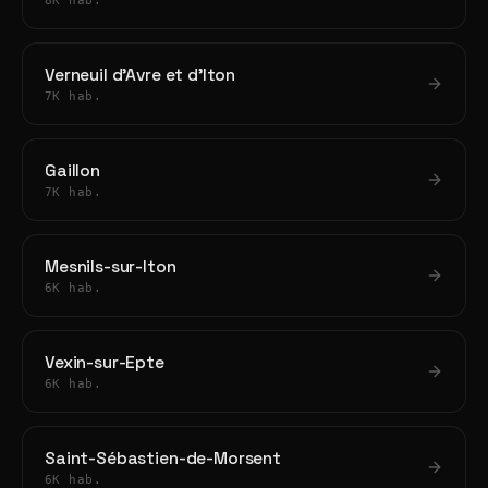
8K hab.
Verneuil d'Avre et d'Iton
7K hab.
Gaillon
7K hab.
Mesnils-sur-Iton
6K hab.
Vexin-sur-Epte
6K hab.
Saint-Sébastien-de-Morsent
6K hab.