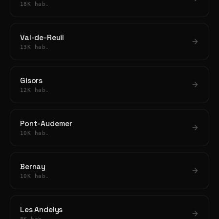
18K hab.
Val-de-Reuil
13K hab.
Gisors
12K hab.
Pont-Audemer
10K hab.
Bernay
10K hab.
Les Andelys