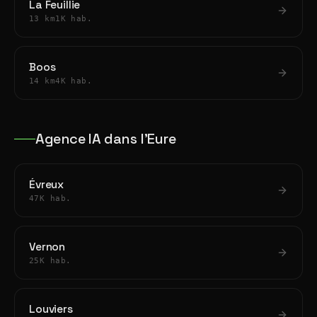
La Feuillie
13 km
1K hab.
Boos
14 km
4K hab.
Agence IA dans l'Eure
Évreux
47K hab.
Vernon
25K hab.
Louviers