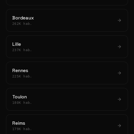
Bordeaux
262K hab.
Lille
237K hab.
Rennes
225K hab.
Toulon
180K hab.
Reims
179K hab.