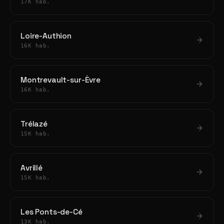
17K hab.
Loire-Authion
16K hab.
Montrevault-sur-Èvre
16K hab.
Trélazé
15K hab.
Avrillé
15K hab.
Les Ponts-de-Cé
13K hab.