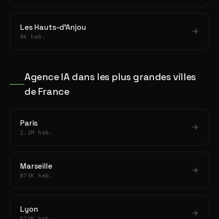
Les Hauts-d'Anjou
9K hab.
Agence IA dans les plus grandes villes
de France
Paris
2.1M hab.
Marseille
873K hab.
Lyon
522K hab.