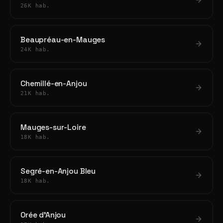
26K hab.
Beaupréau-en-Mauges
24K hab.
Chemillé-en-Anjou
21K hab.
Mauges-sur-Loire
18K hab.
Segré-en-Anjou Bleu
18K hab.
Orée d'Anjou