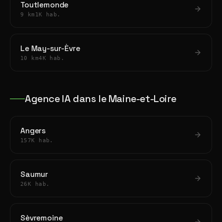
Toutlemonde
9 km
1K hab.
Le May-sur-Èvre
10 km
4K hab.
Agence IA dans le Maine-et-Loire
Angers
157K hab.
Saumur
26K hab.
Sèvremoine