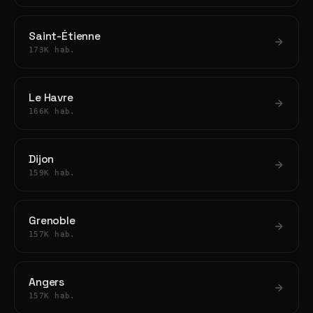
Saint-Étienne
173K hab.
Le Havre
166K hab.
Dijon
159K hab.
Grenoble
157K hab.
Angers
157K hab.