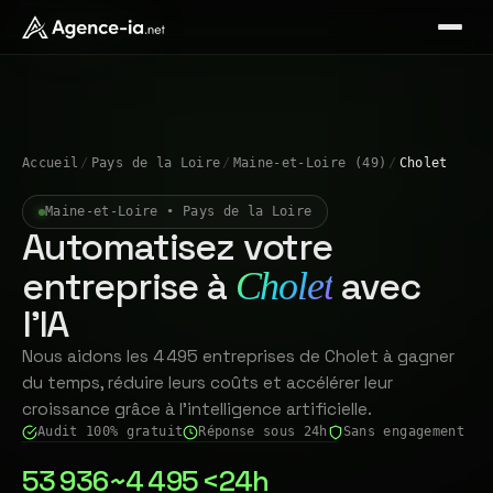
Accueil
/
Pays de la Loire
/
Maine-et-Loire (49)
/
Cholet
Maine-et-Loire • Pays de la Loire
Automatisez votre
entreprise à
avec
Cholet
l'IA
Nous aidons les 4 495 entreprises de Cholet à gagner
du temps, réduire leurs coûts et accélérer leur
croissance grâce à l'intelligence artificielle.
Audit 100% gratuit
Réponse sous 24h
Sans engagement
53 936
~4 495
<24h