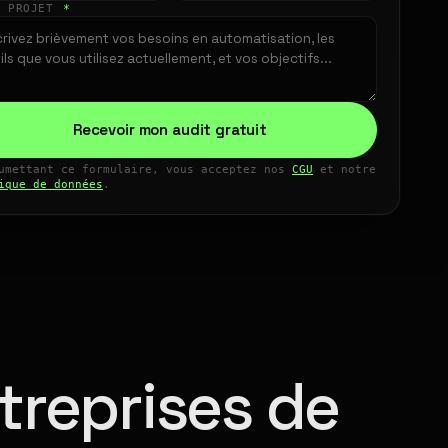
E PROJET
*
Recevoir mon audit gratuit
umettant ce formulaire, vous acceptez nos
CGU
et notre
ique de données
.
treprises de