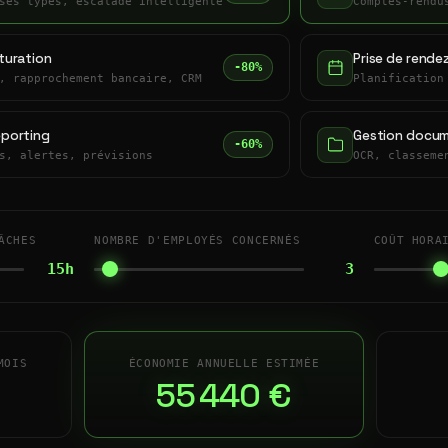
ses types, escalade intelligente
Comptes-rendu
turation
Prise de rende
-80%
, rapprochement bancaire, CRM
Planification
eporting
Gestion docum
-60%
s, alertes, prévisions
OCR, classeme
ÂCHES
NOMBRE D'EMPLOYÉS CONCERNÉS
COÛT HORA
15h
3
MOIS
ÉCONOMIE ANNUELLE ESTIMÉE
55 440 €