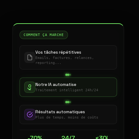
COMMENT ÇA MARCHE
Vos tâches répétitives
Emails, factures, relances,
reporting...
Notre IA automatise
Traitement intelligent 24h/24
Résultats automatiques
Plus de temps, moins de coûts
-70%
24/7
<30j