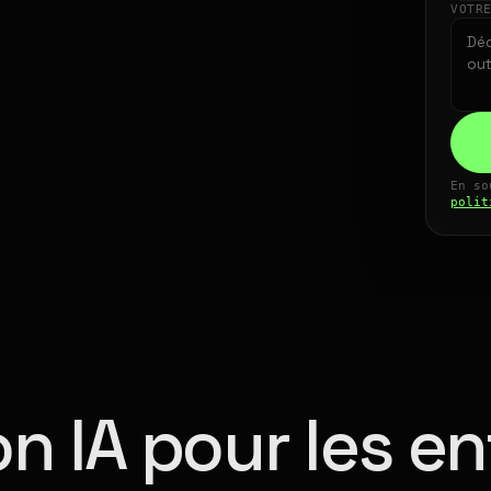
VOTR
En so
polit
n IA pour les en