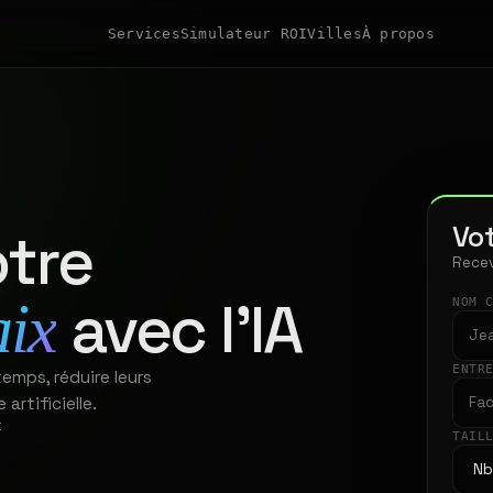
Services
Simulateur ROI
Villes
À propos
Vot
tre
Recev
avec l'IA
aix
NOM 
ENTR
emps, réduire leurs
artificielle.
t
TAIL