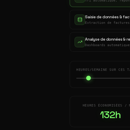
Tri automatique, répon
Saisie de données & fac
Extraction de factures
Analyse de données & r
Dashboards automatique
HEURES/SEMAINE SUR CES T
HEURES ÉCONOMISÉES / 
132h