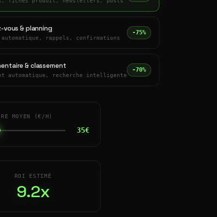
s, fiches produit, newsletters, posts
z-vous & planning
-75%
 automatique, rappels, confirmations
entaire & classement
-70%
nt automatique, recherche intelligente
IRE MOYEN (€/H)
35€
ROI ESTIMÉ
9.2x