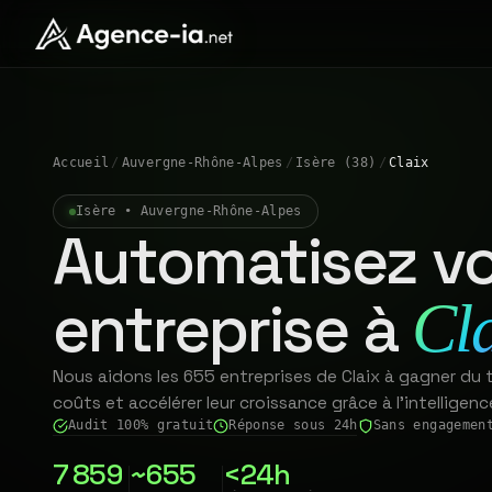
Accueil
/
Auvergne-Rhône-Alpes
/
Isère (38)
/
Claix
Isère • Auvergne-Rhône-Alpes
Automatisez vo
entreprise à
Cl
Nous aidons les 655 entreprises de Claix à gagner du t
coûts et accélérer leur croissance grâce à l'intelligence 
Audit 100% gratuit
Réponse sous 24h
Sans engagemen
7 859
~655
<24h