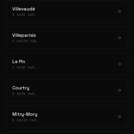
Villevaudé
4 km
2K hab.
Villeparisis
4 km
27K hab.
Le Pin
5 km
2K hab.
Courtry
6 km
7K hab.
Mitry-Mory
6 km
21K hab.