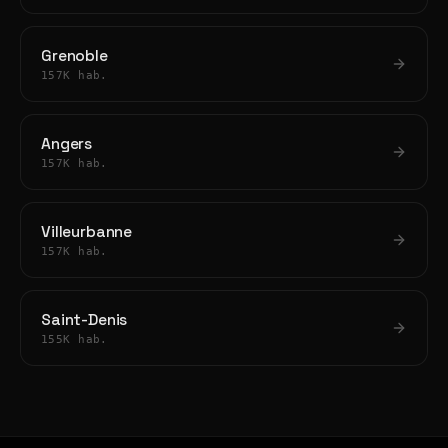
Grenoble
157K hab.
Angers
157K hab.
Villeurbanne
157K hab.
Saint-Denis
155K hab.