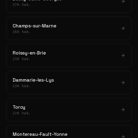
27K hab.
Champs-sur-Marne
26K hab.
Roissy-en-Brie
23K hab.
Dammarie-les-Lys
23K hab.
Torcy
22K hab.
Montereau-Fault-Yonne