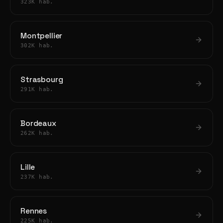
323K hab.
Montpellier
302K hab.
Strasbourg
291K hab.
Bordeaux
262K hab.
Lille
237K hab.
Rennes
225K hab.