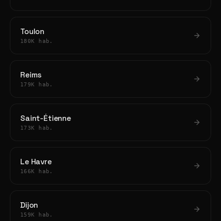
Toulon
180K hab.
Reims
179K hab.
Saint-Étienne
173K hab.
Le Havre
166K hab.
Dijon
159K hab.