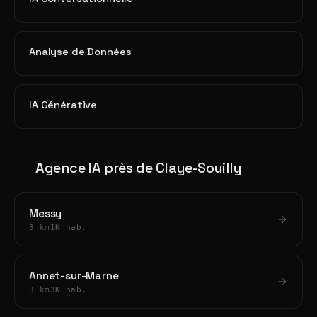
Analyse de Données
IA Générative
Agence IA près de Claye-Souilly
Messy
3 km
1K hab.
Annet-sur-Marne
3 km
3K hab.