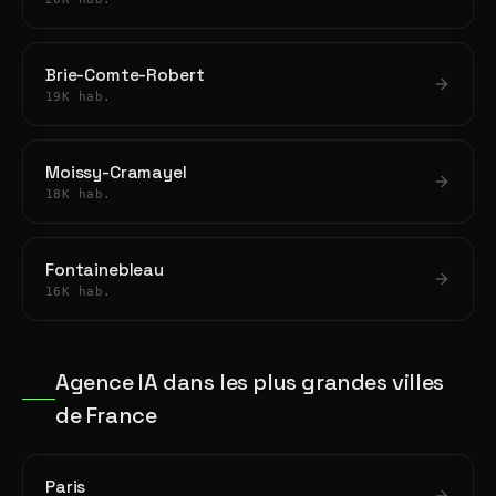
Brie-Comte-Robert
19K hab.
Moissy-Cramayel
18K hab.
Fontainebleau
16K hab.
Agence IA dans les plus grandes villes
de France
Paris