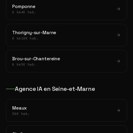
Pomponne
6 km
4K hab.
Thorigny-sur-Marne
6 km
10K hab.
Brou-sur-Chantereine
6 km
5K hab.
Agence IA en Seine-et-Marne
Meaux
56K hab.