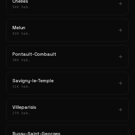
Chelles
54K hab.
Melun
42K hab.
Pontault-Combault
38K hab.
Savigny-le-Temple
31K hab.
Villeparisis
27K hab.
Bussy-Saint-Georges