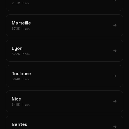
2.1M hab.
Marseille
873K hab.
Lyon
522K hab.
Toulouse
504K hab.
Nice
348K hab.
Nantes