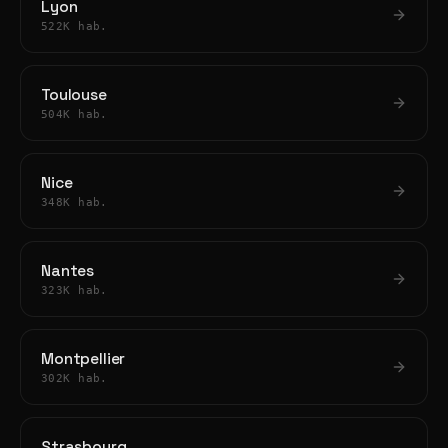
Lyon
522K hab.
Toulouse
504K hab.
Nice
348K hab.
Nantes
323K hab.
Montpellier
302K hab.
Strasbourg