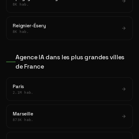
8K hab.
Reignier-Ésery
8K hab.
Agence IA dans les plus grandes villes
de France
Paris
2.1M hab.
Marseille
873K hab.