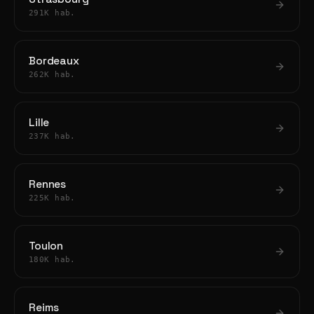
291K hab.
Bordeaux
262K hab.
Lille
237K hab.
Rennes
225K hab.
Toulon
180K hab.
Reims