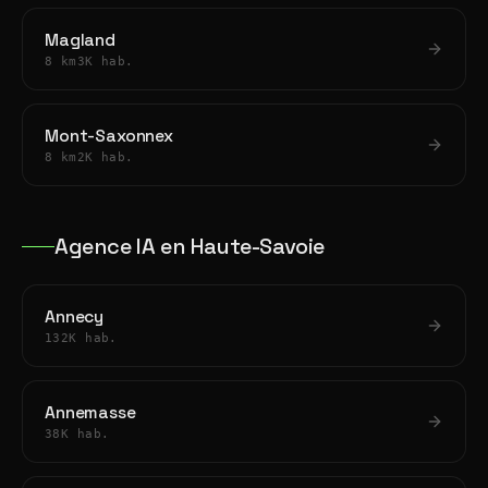
Magland
8 km
3K hab.
Mont-Saxonnex
8 km
2K hab.
Agence IA en Haute-Savoie
Annecy
132K hab.
Annemasse
38K hab.