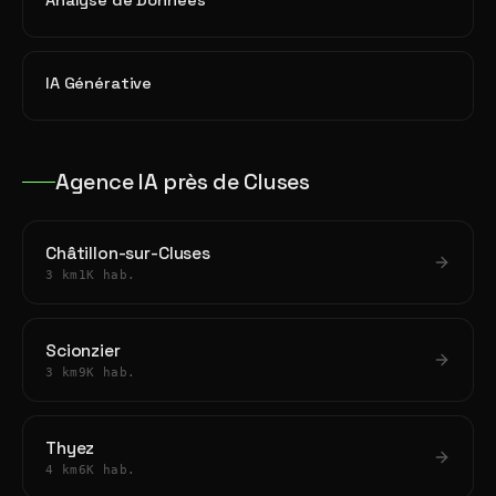
Analyse de Données
IA Générative
Agence IA près de Cluses
Châtillon-sur-Cluses
3 km
1K hab.
Scionzier
3 km
9K hab.
Thyez
4 km
6K hab.