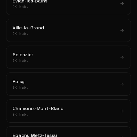
Évian-les-Bains
9K hab.
Ville-la-Grand
9K hab.
Scionzier
9K hab.
Poisy
9K hab.
Chamonix-Mont-Blanc
9K hab.
Epagny Metz-Tessy