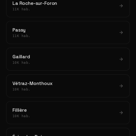
La Roche-sur-Foron
11K hab.
Passy
11K hab.
Gaillard
10K hab.
Vétraz-Monthoux
10K hab.
Fillière
10K hab.