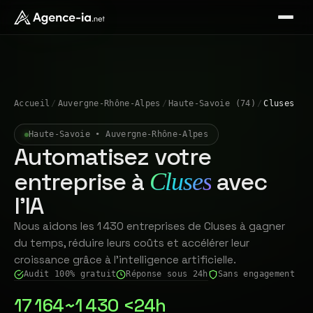
Accueil
/
Auvergne-Rhône-Alpes
/
Haute-Savoie (74)
/
Cluses
Haute-Savoie • Auvergne-Rhône-Alpes
Automatisez votre
entreprise à
avec
Cluses
l'IA
Nous aidons les 1 430 entreprises de Cluses à gagner
du temps, réduire leurs coûts et accélérer leur
croissance grâce à l'intelligence artificielle.
Audit 100% gratuit
Réponse sous 24h
Sans engagement
17 164
~1 430
<24h