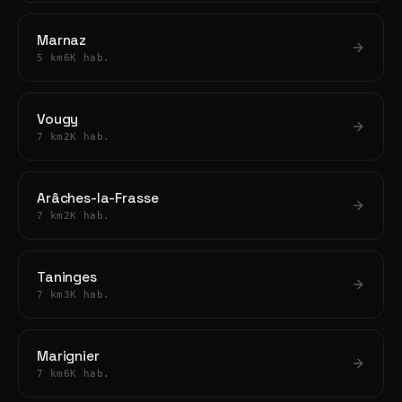
Marnaz
5 km
6K hab.
Vougy
7 km
2K hab.
Arâches-la-Frasse
7 km
2K hab.
Taninges
7 km
3K hab.
Marignier
7 km
6K hab.