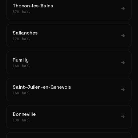
Thonon-les-Bains
37K hab.
Sallanches
17K hab.
Rumilly
16K hab.
Saint-Julien-en-Genevois
16K hab.
Bonneville
13K hab.