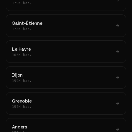
179K hab.
Saint-Étienne
173K hab.
Le Havre
166K hab.
Dijon
159K hab.
Grenoble
157K hab.
Angers