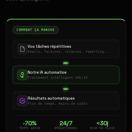
COMMENT ÇA MARCHE
Vos tâches répétitives
Emails, factures, relances, reporting...
Notre IA automatise
Traitement intelligent 24h/24
Résultats automatiques
Plus de temps, moins de coûts
-70%
24/7
<30j
TEMPS ADMIN
OPÉRATIONNEL
MISE EN PLACE