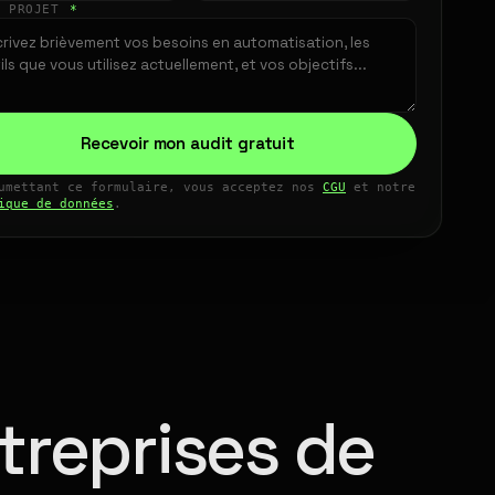
E PROJET
*
Recevoir mon audit gratuit
umettant ce formulaire, vous acceptez nos
CGU
et notre
ique de données
.
treprises de