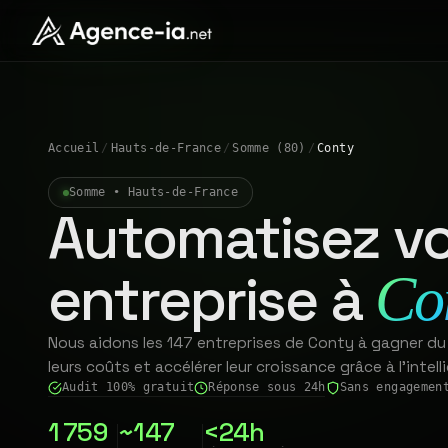
Accueil
/
Hauts-de-France
/
Somme (80)
/
Conty
Somme • Hauts-de-France
Automatisez vo
entreprise à
Co
Nous aidons les 147 entreprises de Conty à gagner du
leurs coûts et accélérer leur croissance grâce à l'intelli
Audit 100% gratuit
Réponse sous 24h
Sans engagemen
1 759
~147
<24h