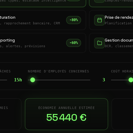
ses types, escalade intelligente
Comptes-rendu
turation
Prise de rende
-80%
, rapprochement bancaire, CRM
Planification
eporting
Gestion docum
-60%
s, alertes, prévisions
OCR, classeme
ÂCHES
NOMBRE D'EMPLOYÉS CONCERNÉS
COÛT HORA
15h
3
MOIS
ÉCONOMIE ANNUELLE ESTIMÉE
55 440 €