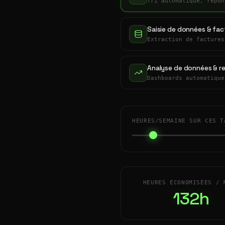
Tri automatique, répon
Saisie de données & fac
Extraction de factures
Analyse de données & r
Dashboards automatique
HEURES/SEMAINE SUR CES T
HEURES ÉCONOMISÉES / 
132h