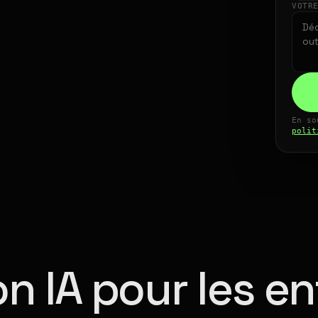
VOTR
En so
polit
n IA pour les en