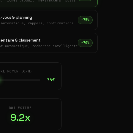
s, fiches produit, newsletters, posts
z-vous & planning
-75%
 automatique, rappels, confirmations
entaire & classement
-70%
nt automatique, recherche intelligente
IRE MOYEN (€/H)
35€
ROI ESTIMÉ
9.2x