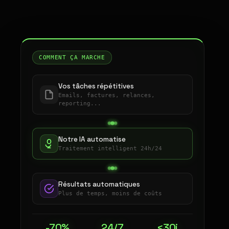
COMMENT ÇA MARCHE
Vos tâches répétitives
Emails, factures, relances,
reporting...
Notre IA automatise
Traitement intelligent 24h/24
Résultats automatiques
Plus de temps, moins de coûts
-70%
24/7
<30j