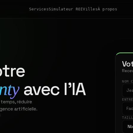
Services
Simulateur ROI
Villes
À propos
Vot
tre
Recev
avec l'IA
nty
NOM 
ENTR
 temps, réduire
gence artificielle.
t
TAIL