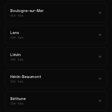
Boulogne-sur-Mer
41K hab.
Lens
33K hab.
Liévin
30K hab.
Hénin-Beaumont
26K hab.
Béthune
25K hab.