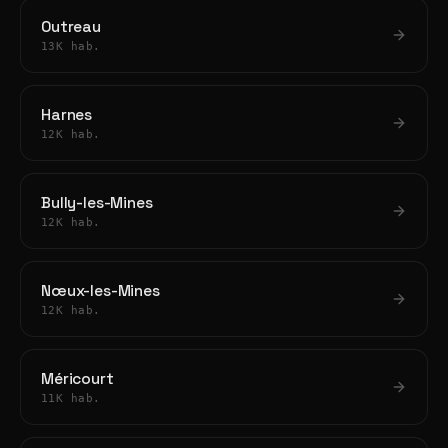
Outreau
13K hab.
Harnes
12K hab.
Bully-les-Mines
12K hab.
Nœux-les-Mines
12K hab.
Méricourt
11K hab.