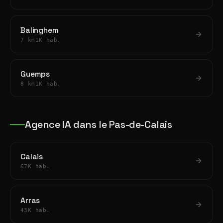
Balinghem
7 km
1K hab.
Guemps
8 km
1K hab.
Agence IA dans le Pas-de-Calais
Calais
67K hab.
Arras
43K hab.