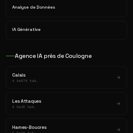
Analyse de Données
IA Générative
Agence IA près de Coulogne
Calais
4 km
67K hab.
Les Attaques
4 km
2K hab.
Hames-Boucres