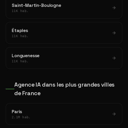
Saint-Martin-Boulogne
11K hab.
Étaples
11K hab.
Longuenesse
11K hab.
Agence IA dans les plus grandes villes
de France
Paris
2.1M hab.