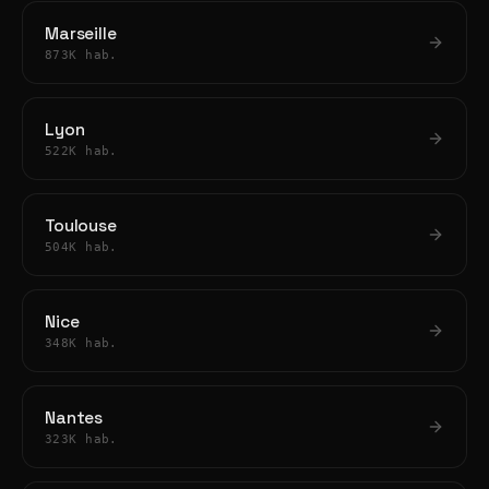
Marseille
873K hab.
Lyon
522K hab.
Toulouse
504K hab.
Nice
348K hab.
Nantes
323K hab.