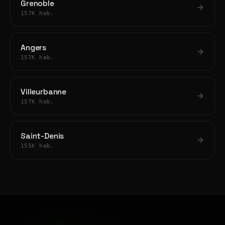
Grenoble
157K hab.
Angers
157K hab.
Villeurbanne
157K hab.
Saint-Denis
155K hab.