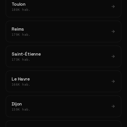
Toulon
180K hab.
Reims
179K hab.
Saint-Étienne
173K hab.
Le Havre
166K hab.
Dijon
159K hab.