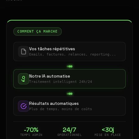
COMMENT ÇA MARCHE
Vos tâches répétitives
Emails, factures, relances, reporting...
Notre IA automatise
Traitement intelligent 24h/24
Résultats automatiques
Plus de temps, moins de coûts
-70%
24/7
<30j
TEMPS ADMIN
OPÉRATIONNEL
MISE EN PLACE