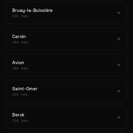
Bruay-la-Buissière
22K hab.
Carvin
18K hab.
Avion
18K hab.
Saint-Omer
15K hab.
Berck
13K hab.