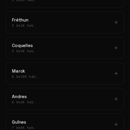
5 km
1K hab.
Fréthun
5 km
1K hab.
Coquelles
5 km
3K hab.
Marck
6 km
10K hab.
Andres
6 km
2K hab.
Guînes
7 km
6K hab.