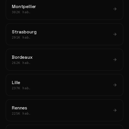
Montpellier
302K hab.
Strasbourg
291K hab.
Bordeaux
262K hab.
Lille
237K hab.
Rennes
225K hab.