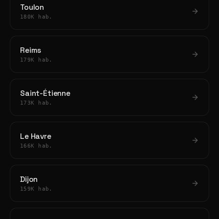
Toulon
180K hab.
Reims
179K hab.
Saint-Étienne
173K hab.
Le Havre
166K hab.
Dijon
159K hab.