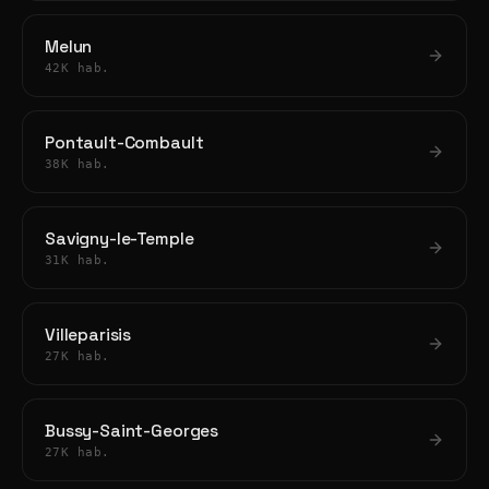
Melun
42K hab.
Pontault-Combault
38K hab.
Savigny-le-Temple
31K hab.
Villeparisis
27K hab.
Bussy-Saint-Georges
27K hab.