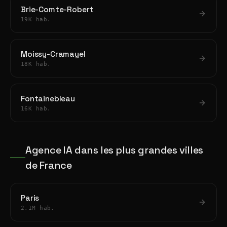
Brie-Comte-Robert
19K hab.
Moissy-Cramayel
18K hab.
Fontainebleau
16K hab.
Agence IA dans les plus grandes villes
de France
Paris
2.1M hab.