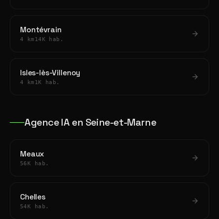
Montévrain
4 km
14K hab.
Isles-lès-Villenoy
4 km
1K hab.
Agence IA en Seine-et-Marne
Meaux
56K hab.
Chelles
54K hab.