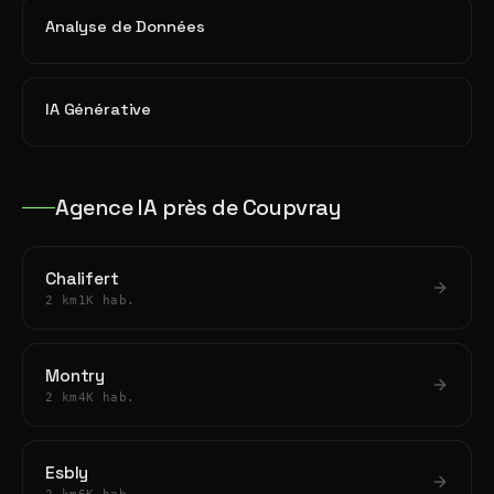
Analyse de Données
IA Générative
Agence IA près de Coupvray
Chalifert
2 km
1K hab.
Montry
2 km
4K hab.
Esbly