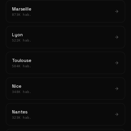
Marseille
873K hab.
Lyon
522K hab.
Toulouse
504K hab.
Nice
348K hab.
Nantes
323K hab.