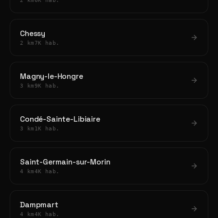
2 km
6K hab.
Chessy
2 km
7K hab.
Magny-le-Hongre
3 km
9K hab.
Condé-Sainte-Libiaire
3 km
1K hab.
Saint-Germain-sur-Morin
4 km
4K hab.
Dampmart
4 km
4K hab.