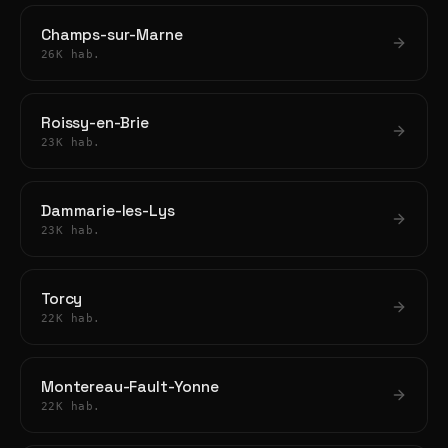
Champs-sur-Marne
26K hab.
Roissy-en-Brie
23K hab.
Dammarie-les-Lys
23K hab.
Torcy
22K hab.
Montereau-Fault-Yonne
22K hab.