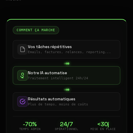
COMMENT ÇA MARCHE
Vos tâches répétitives
Emails, factures, relances, reporting...
Notre IA automatise
Traitement intelligent 24h/24
Résultats automatiques
Plus de temps, moins de coûts
-70%
24/7
<30j
TEMPS ADMIN
OPÉRATIONNEL
MISE EN PLACE