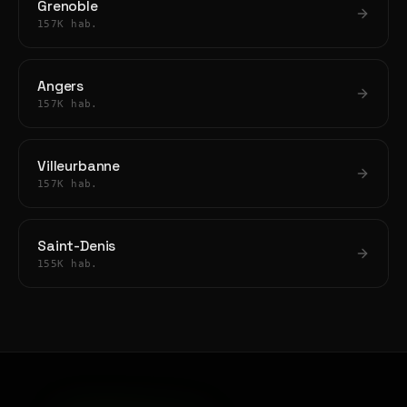
Grenoble
157K hab.
Angers
157K hab.
Villeurbanne
157K hab.
Saint-Denis
155K hab.