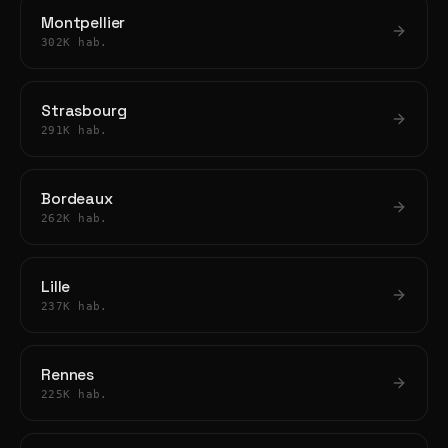
Montpellier
302K hab.
Strasbourg
291K hab.
Bordeaux
262K hab.
Lille
237K hab.
Rennes
225K hab.