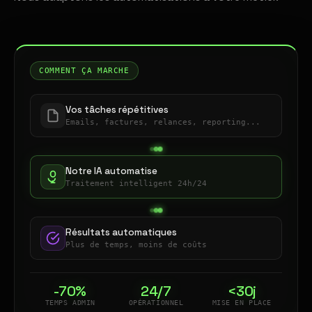
COMMENT ÇA MARCHE
Vos tâches répétitives
Emails, factures, relances, reporting...
Notre IA automatise
Traitement intelligent 24h/24
Résultats automatiques
Plus de temps, moins de coûts
-70%
24/7
<30j
TEMPS ADMIN
OPÉRATIONNEL
MISE EN PLACE