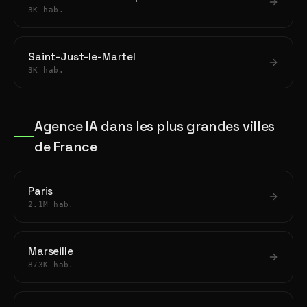
3K hab.
Saint-Just-le-Martel
3K hab.
Agence IA dans les plus grandes villes
de France
Paris
2.1M hab.
Marseille
873K hab.