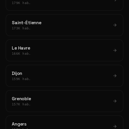
179K hab.
Saint-Étienne
173K hab.
Le Havre
166K hab.
Dijon
159K hab.
Grenoble
157K hab.
Angers