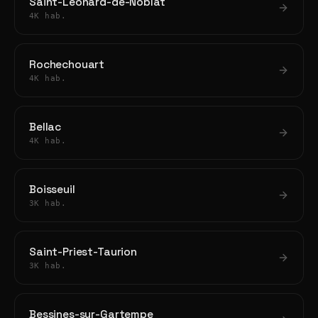
Saint-Léonard-de-Noblat
4K hab.
Rochechouart
4K hab.
Bellac
4K hab.
Boisseuil
3K hab.
Saint-Priest-Taurion
3K hab.
Bessines-sur-Gartempe