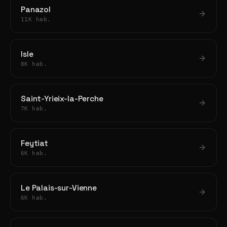
Panazol
11K hab.
Isle
8K hab.
Saint-Yrieix-la-Perche
7K hab.
Feytiat
6K hab.
Le Palais-sur-Vienne
6K hab.