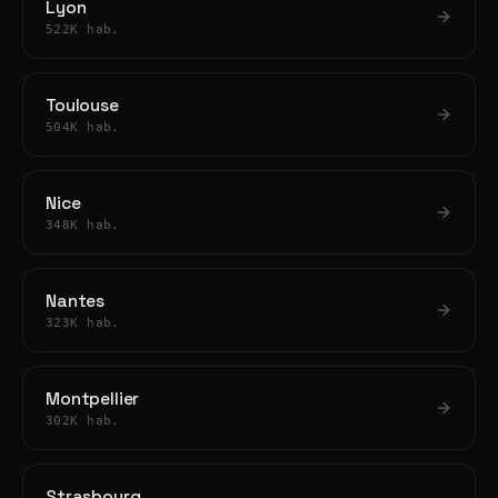
Lyon
522K hab.
Toulouse
504K hab.
Nice
348K hab.
Nantes
323K hab.
Montpellier
302K hab.
Strasbourg