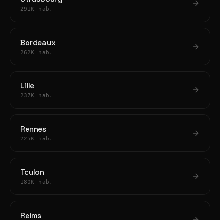
291K hab.
Bordeaux
262K hab.
Lille
237K hab.
Rennes
225K hab.
Toulon
180K hab.
Reims