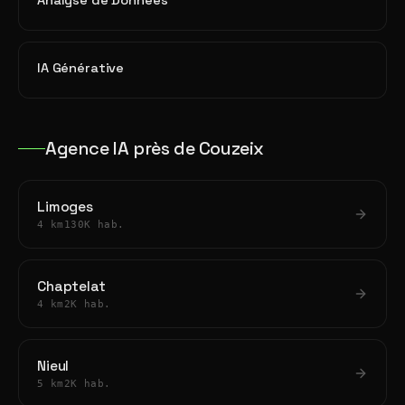
Analyse de Données
IA Générative
Agence IA près de Couzeix
Limoges
4 km
130K hab.
Chaptelat
4 km
2K hab.
Nieul
5 km
2K hab.