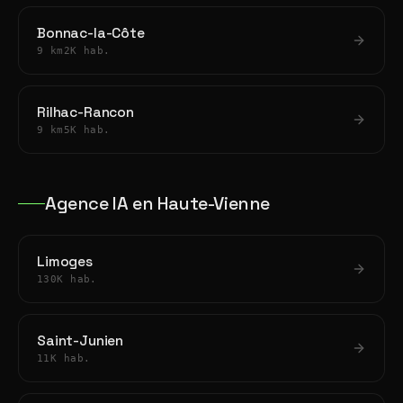
Bonnac-la-Côte
9 km
2K hab.
Rilhac-Rancon
9 km
5K hab.
Agence IA en Haute-Vienne
Limoges
130K hab.
Saint-Junien
11K hab.