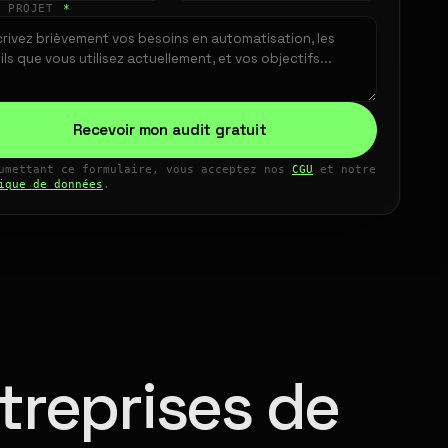
E PROJET
*
Recevoir mon audit gratuit
umettant ce formulaire, vous acceptez nos
CGU
et notre
ique de données
.
treprises de