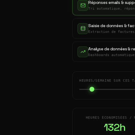
Réponses emails & suppo
Tri automatique, répon
Saisie de données & fac
Extraction de factures
Analyse de données & r
Dashboards automatique
HEURES/SEMAINE SUR CES T
HEURES ÉCONOMISÉES / 
132h