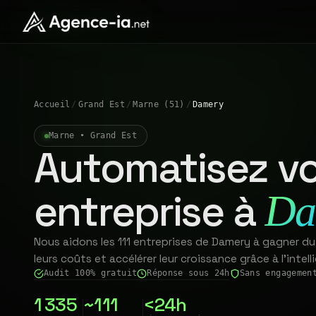
Accueil
/
Grand Est
/
Marne (51)
/
Damery
Marne • Grand Est
Automatisez vo
entreprise à
Da
Nous aidons les 111 entreprises de Damery à gagner du
leurs coûts et accélérer leur croissance grâce à l'intelli
Audit 100% gratuit
Réponse sous 24h
Sans engagemen
1 335
~111
<24h