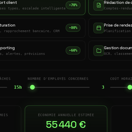
rt client
Rédaction de 
-70%
ses types, escalade intelligente
Comptes-rendu
turation
Prise de rende
-80%
, rapprochement bancaire, CRM
Planification
eporting
Gestion docum
-60%
s, alertes, prévisions
OCR, classeme
ÂCHES
NOMBRE D'EMPLOYÉS CONCERNÉS
COÛT HORA
15h
3
MOIS
ÉCONOMIE ANNUELLE ESTIMÉE
55 440 €