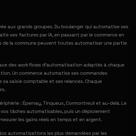
ervée aux grands groupes. Du boulanger qui automatise ses
ite ses factures par IA, en passant par le commerce en
ises de la commune peuvent toutes automatiser une partie
 place des workflows d'automatisation adaptés à chaque
fication. Un commerce automatise ses commandes
se sa saisie comptable et ses relances. Chaque
rs.
phérie : Épernay, Tinqueux, Cormontreuil et au-delà. Le
er vos tâches automatisables, puis un déploiement
mesurer les gains réels en temps et en argent.
. Nos automatisations les plus demandées par les