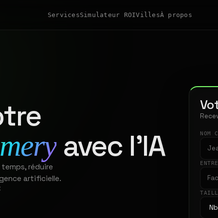
Services
Simulateur ROI
Villes
À propos
Vot
tre
Recev
avec l'IA
mery
NOM 
ENTR
 temps, réduire
gence artificielle.
t
TAIL