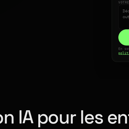
VOTR
En so
polit
n IA pour les en