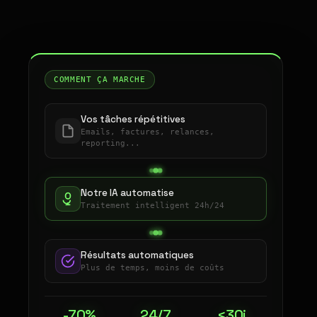
COMMENT ÇA MARCHE
Vos tâches répétitives
Emails, factures, relances,
reporting...
Notre IA automatise
Traitement intelligent 24h/24
Résultats automatiques
Plus de temps, moins de coûts
-70%
24/7
<30j