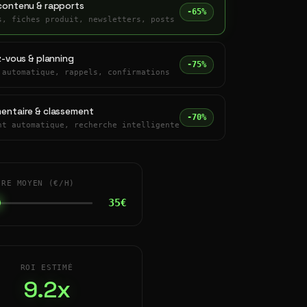
contenu & rapports
-65%
s, fiches produit, newsletters, posts
z-vous & planning
-75%
 automatique, rappels, confirmations
entaire & classement
-70%
nt automatique, recherche intelligente
IRE MOYEN (€/H)
35€
ROI ESTIMÉ
9.2x