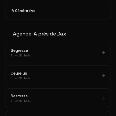
IA Générative
Agence IA près de Dax
Seyresse
2 km
1K hab.
Oeyreluy
3 km
2K hab.
Narrosse
4 km
3K hab.