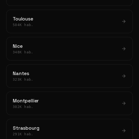
Toulouse
504K hab.
Nice
348K hab.
Nantes
323K hab.
Montpellier
302K hab.
Strasbourg
291K hab.