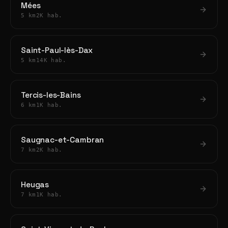
Mées
5 km
2K hab.
Saint-Paul-lès-Dax
5 km
14K hab.
Tercis-les-Bains
6 km
1K hab.
Saugnac-et-Cambran
7 km
2K hab.
Heugas
7 km
1K hab.