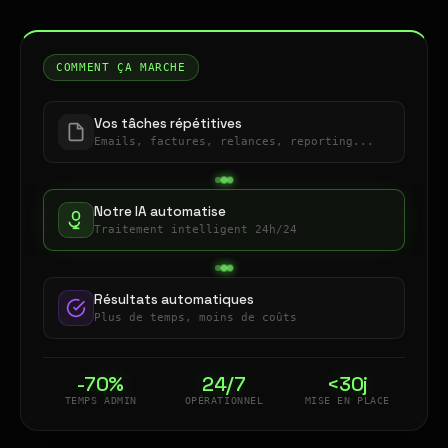
COMMENT ÇA MARCHE
Vos tâches répétitives
Emails, factures, relances, reporting...
Notre IA automatise
Traitement intelligent 24h/24
Résultats automatiques
Plus de temps, moins de coûts
-70%
24/7
<30j
TEMPS ADMIN
OPÉRATIONNEL
MISE EN PLACE