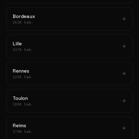
Bordeaux
262K hab.
Lille
237K hab.
Rennes
225K hab.
Toulon
180K hab.
Reims
179K hab.