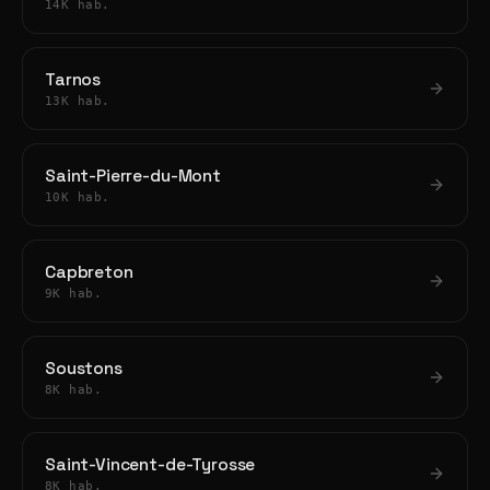
14K hab.
Tarnos
13K hab.
Saint-Pierre-du-Mont
10K hab.
Capbreton
9K hab.
Soustons
8K hab.
Saint-Vincent-de-Tyrosse
8K hab.