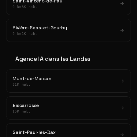
Saint-Vincent-de-Paul
9 km
3K hab.
Rivière-Saas-et-Gourby
9 km
1K hab.
Agence IA dans les Landes
Mont-de-Marsan
31K hab.
Biscarrosse
15K hab.
Saint-Paul-lès-Dax