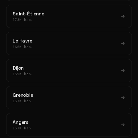
Saint-Étienne
173K hab.
Le Havre
166K hab.
Dijon
159K hab.
Grenoble
157K hab.
Angers
157K hab.