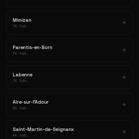
Mimizan
7K hab.
Parentis-en-Born
7K hab.
Labenne
7K hab.
Aire-sur-l'Adour
6K hab.
Saint-Martin-de-Seignanx
6K hab.