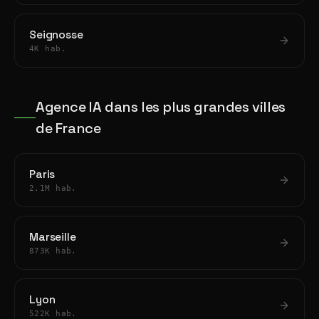
Seignosse
4K hab.
Agence IA dans les plus grandes villes
de France
Paris
2.1M hab.
Marseille
873K hab.
Lyon
522K hab.