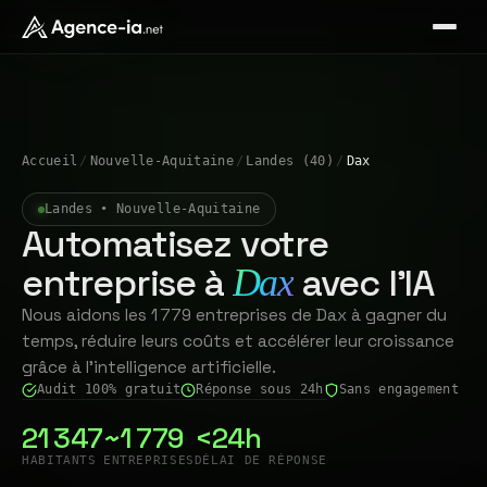
Accueil
/
Nouvelle-Aquitaine
/
Landes (40)
/
Dax
Landes • Nouvelle-Aquitaine
Automatisez votre
entreprise à
avec l'IA
Dax
Nous aidons les 1 779 entreprises de Dax à gagner du
temps, réduire leurs coûts et accélérer leur croissance
grâce à l'intelligence artificielle.
Audit 100% gratuit
Réponse sous 24h
Sans engagement
21 347
~1 779
<24h
HABITANTS
ENTREPRISES
DÉLAI DE RÉPONSE