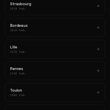
Strasbourg
291K hab.
Bordeaux
262K hab.
Lille
237K hab.
Rennes
225K hab.
Toulon
180K hab.