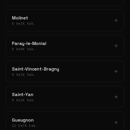
Molinet
8 km
1K hab.
Paray-le-Monial
8 km
9K hab.
Saint-Vincent-Bragny
9 km
1K hab.
Saint-Yan
9 km
1K hab.
Gueugnon
12 km
7K hab.