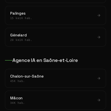
Palinges
15 km
1K hab.
Génelard
20 km
1K hab.
Agence IA en Saône-et-Loire
Chalon-sur-Saône
45K hab.
Mâcon
34K hab.