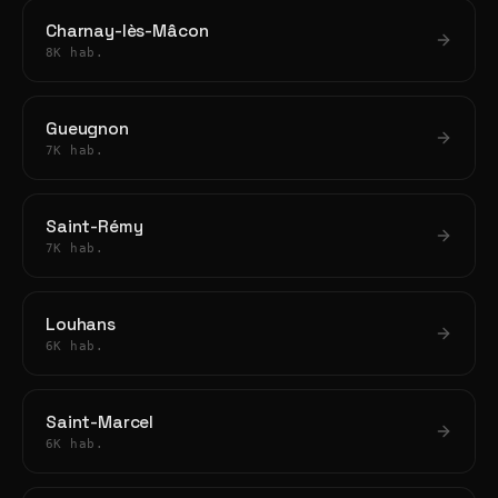
Charnay-lès-Mâcon
8K hab.
Gueugnon
7K hab.
Saint-Rémy
7K hab.
Louhans
6K hab.
Saint-Marcel
6K hab.