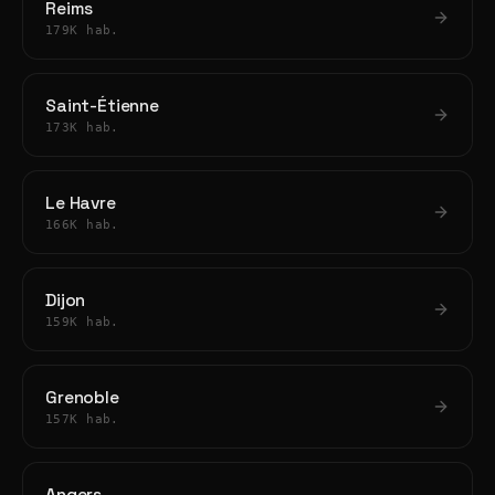
Reims
179K hab.
Saint-Étienne
173K hab.
Le Havre
166K hab.
Dijon
159K hab.
Grenoble
157K hab.