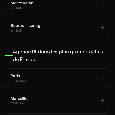
Montchanin
5K hab.
Bourbon-Lancy
5K hab.
Agence IA dans les plus grandes villes
de France
Paris
2.1M hab.
Marseille
873K hab.