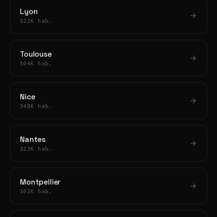
Lyon
522K hab.
Toulouse
504K hab.
Nice
348K hab.
Nantes
323K hab.
Montpellier
302K hab.