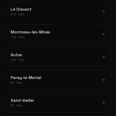
Le Creusot
21K hab.
Montceau-les-Mines
17K hab.
Autun
13K hab.
Paray-le-Monial
9K hab.
Saint-Vallier
9K hab.