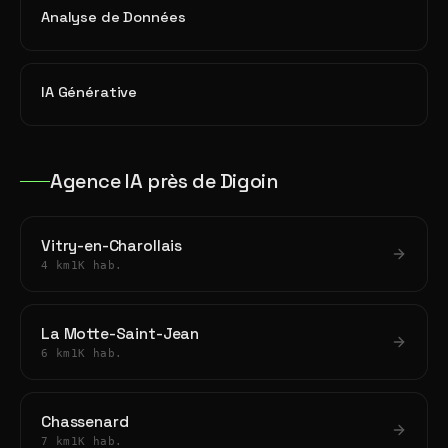
Analyse de Données
IA Générative
Agence IA près de Digoin
Vitry-en-Charollais
4 km
1K hab.
La Motte-Saint-Jean
6 km
1K hab.
Chassenard
7 km
1K hab.