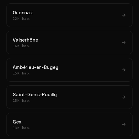
Oyonnax
22K hab.
Valserhône
16K hab.
Ambérieu-en-Bugey
15K hab.
Saint-Genis-Pouilly
15K hab.
Gex
13K hab.