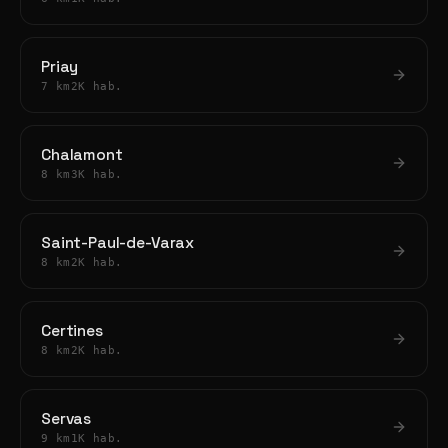
Priay
7 km
2K hab.
Chalamont
8 km
3K hab.
Saint-Paul-de-Varax
8 km
2K hab.
Certines
8 km
2K hab.
Servas
9 km
1K hab.