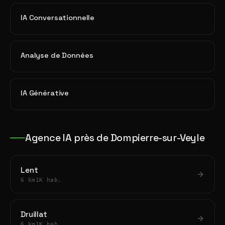
IA Conversationnelle
Analyse de Données
IA Générative
Agence IA près de Dompierre-sur-Veyle
Lent
6 km
1K hab.
Druillat
6 km
1K hab.