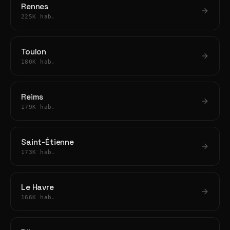
Rennes
225K hab.
Toulon
180K hab.
Reims
179K hab.
Saint-Étienne
173K hab.
Le Havre
166K hab.