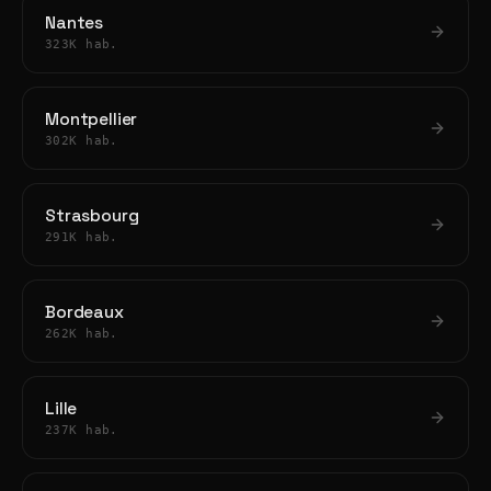
Nantes
323K hab.
Montpellier
302K hab.
Strasbourg
291K hab.
Bordeaux
262K hab.
Lille
237K hab.