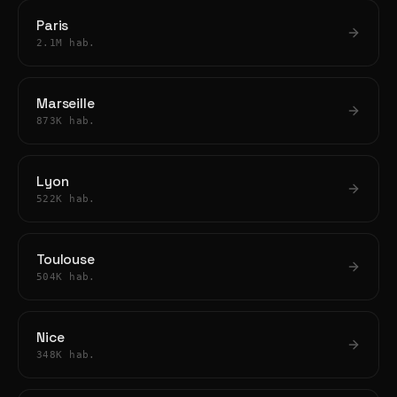
Paris
2.1M hab.
Marseille
873K hab.
Lyon
522K hab.
Toulouse
504K hab.
Nice
348K hab.