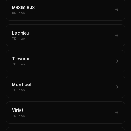
Meximieux
8K hab.
Lagnieu
7K hab.
Trévoux
7K hab.
Montluel
7K hab.
Viriat
7K hab.