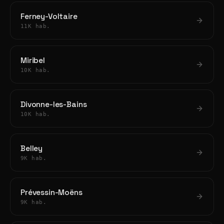
Ferney-Voltaire
11K hab.
Miribel
10K hab.
Divonne-les-Bains
10K hab.
Belley
9K hab.
Prévessin-Moëns
9K hab.