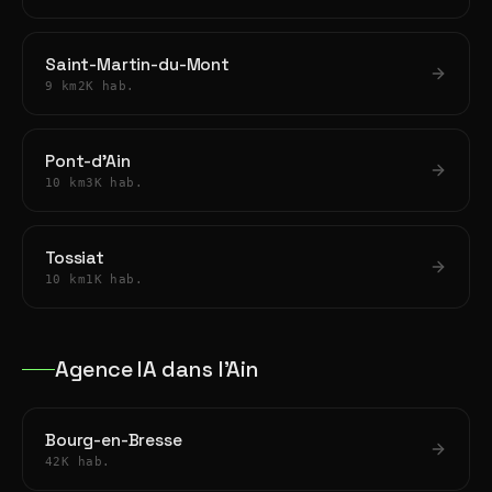
Saint-Martin-du-Mont
9 km
2K hab.
Pont-d'Ain
10 km
3K hab.
Tossiat
10 km
1K hab.
Agence IA dans l'Ain
Bourg-en-Bresse
42K hab.