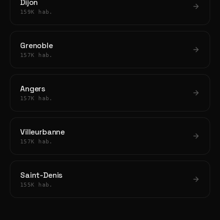
Dijon
159K hab.
Grenoble
157K hab.
Angers
157K hab.
Villeurbanne
157K hab.
Saint-Denis
155K hab.