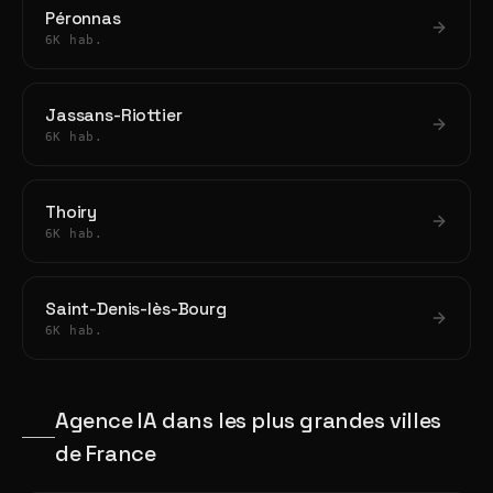
Péronnas
6K hab.
Jassans-Riottier
6K hab.
Thoiry
6K hab.
Saint-Denis-lès-Bourg
6K hab.
Agence IA dans les plus grandes villes
de France