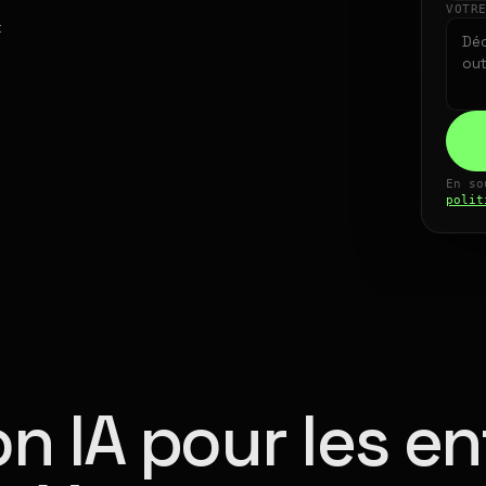
VOTR
t
En so
polit
n IA pour les en