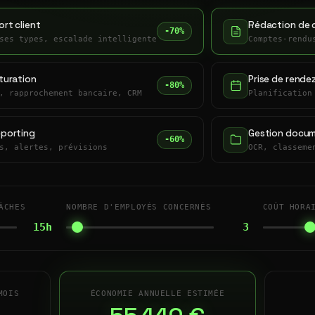
rt client
Rédaction de 
-70%
ses types, escalade intelligente
Comptes-rendu
turation
Prise de rende
-80%
, rapprochement bancaire, CRM
Planification
eporting
Gestion docum
-60%
s, alertes, prévisions
OCR, classeme
ÂCHES
NOMBRE D'EMPLOYÉS CONCERNÉS
COÛT HORA
15h
3
MOIS
ÉCONOMIE ANNUELLE ESTIMÉE