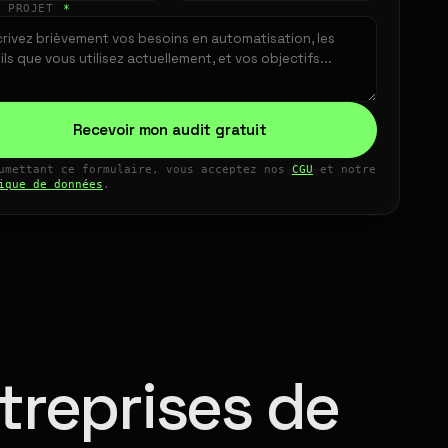
E PROJET
*
Recevoir mon audit gratuit
umettant ce formulaire, vous acceptez nos
CGU
et notre
ique de données
.
treprises de