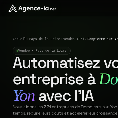
Accueil
/
Pays de la Loire
/
Vendée (85)
/
Dompierre-sur-Y
Vendée • Pays de la Loire
Automatisez vo
entreprise à
Do
avec l'IA
Yon
Nous aidons les 371 entreprises de Dompierre-sur-Yon
temps, réduire leurs coûts et accélérer leur croissance