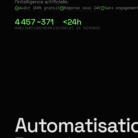
l'intelligence artificielle.
Audit 100% gratuit
Réponse sous 24h
Sans engagemen
4 457
~371
<24h
HABITANTS
ENTREPRISES
DÉLAI DE RÉPONSE
Automatisatio