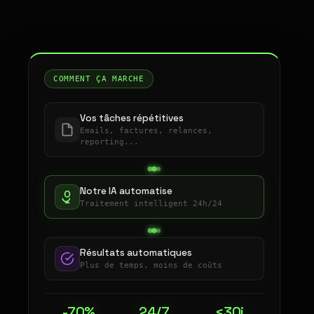
COMMENT ÇA MARCHE
Vos tâches répétitives
Emails, factures, relances,
reporting...
Notre IA automatise
Traitement intelligent 24h/24
Résultats automatiques
Plus de temps, moins de coûts
-70%
24/7
<30j