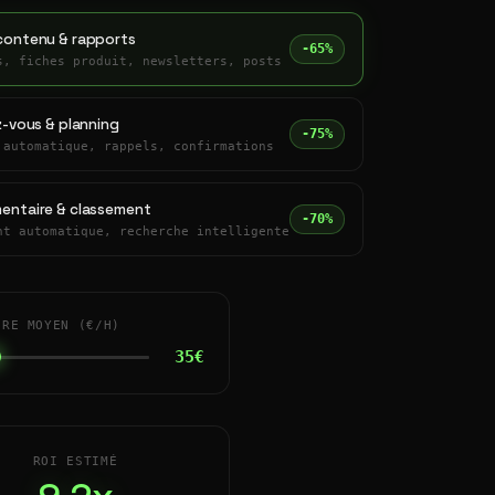
contenu & rapports
-65%
s, fiches produit, newsletters, posts
z-vous & planning
-75%
 automatique, rappels, confirmations
entaire & classement
-70%
nt automatique, recherche intelligente
IRE MOYEN (€/H)
35€
ROI ESTIMÉ