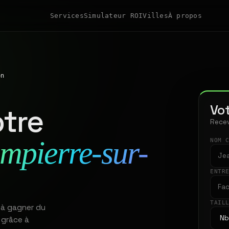
Services
Simulateur ROI
Villes
À propos
on
Vot
tre
Recev
mpierre-sur-
NOM 
ENTR
TAIL
 à gagner du
 grâce à