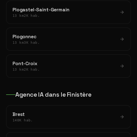
Plogastel-Saint-Germain
13 km
2K hab.
Plogonnec
13 km
3K hab.
Pont-Croix
13 km
2K hab.
Agence IA dans le Finistère
Brest
140K hab.