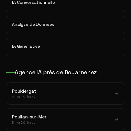
IA Conversationnelle
Analyse de Données
IA Générative
Agence IA près de Douarnenez
Pouldergat
4 km
1K hab.
Poullan-sur-Mer
5 km
1K hab.