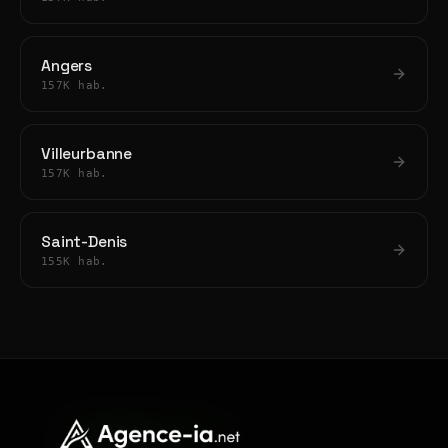
Angers
157K hab.
Villeurbanne
157K hab.
Saint-Denis
155K hab.