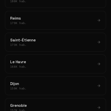
180K hab.
Reims
179K hab.
Saint-Étienne
173K hab.
Le Havre
166K hab.
Dijon
159K hab.
Grenoble
157K hab.