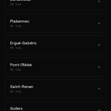
9K hab.
Plabennec
9K hab.
Ergué-Gabéric
9K hab.
Pont-l'Abbé
8K hab.
Saint-Renan
8K hab.
Guilers