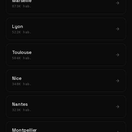
Marseille
873K hab.
Lyon
522K hab.
Toulouse
504K hab.
Nice
348K hab.
Nantes
323K hab.
Montpellier