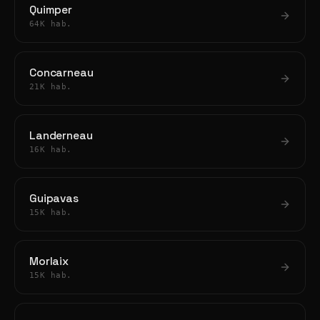
Quimper
64K hab.
Concarneau
21K hab.
Landerneau
16K hab.
Guipavas
15K hab.
Morlaix
15K hab.