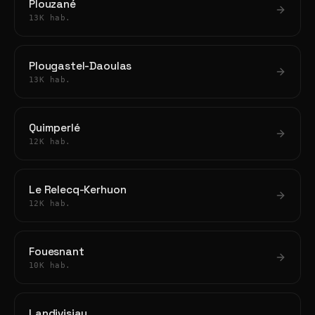
Plouzané
13K hab.
Plougastel-Daoulas
13K hab.
Quimperlé
12K hab.
Le Relecq-Kerhuon
12K hab.
Fouesnant
10K hab.
Landivisiau