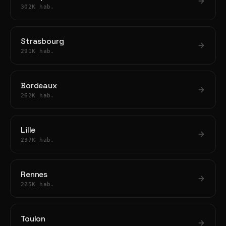
302K hab.
Strasbourg
291K hab.
Bordeaux
262K hab.
Lille
237K hab.
Rennes
225K hab.
Toulon