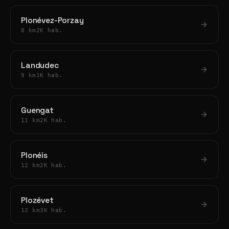
Plonévez-Porzay
8 km
2K hab.
Landudec
9 km
1K hab.
Guengat
11 km
2K hab.
Plonéis
12 km
2K hab.
Plozévet
12 km
3K hab.