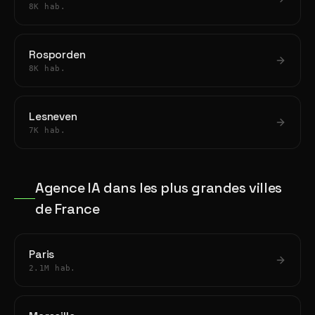
8K hab.
Rosporden
8K hab.
Lesneven
7K hab.
Agence IA dans les plus grandes villes
de France
Paris
2.1M hab.