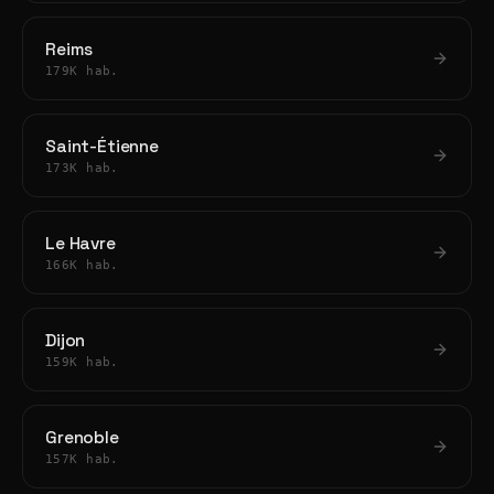
Reims
179K hab.
Saint-Étienne
173K hab.
Le Havre
166K hab.
Dijon
159K hab.
Grenoble
157K hab.