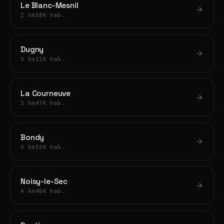
Le Blanc-Mesnil
2 km
58K hab.
Dugny
3 km
11K hab.
La Courneuve
3 km
47K hab.
Bondy
4 km
53K hab.
Noisy-le-Sec
4 km
46K hab.