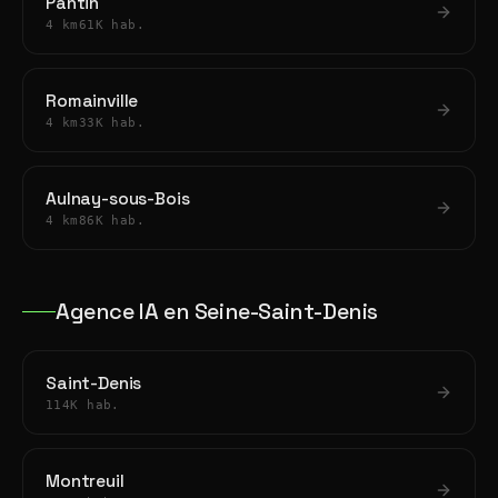
Pantin
4 km
61K hab.
Romainville
4 km
33K hab.
Aulnay-sous-Bois
4 km
86K hab.
Agence IA en Seine-Saint-Denis
Saint-Denis
114K hab.
Montreuil