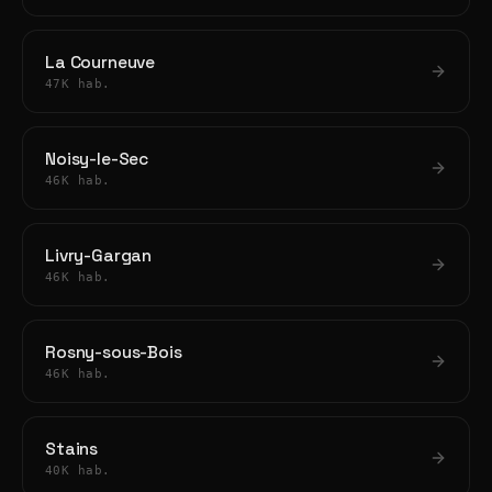
La Courneuve
47K hab.
Noisy-le-Sec
46K hab.
Livry-Gargan
46K hab.
Rosny-sous-Bois
46K hab.
Stains
40K hab.