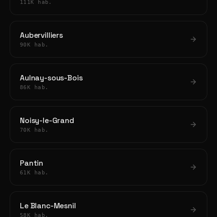
111K hab.
Aubervilliers
90K hab.
Aulnay-sous-Bois
86K hab.
Noisy-le-Grand
70K hab.
Pantin
61K hab.
Le Blanc-Mesnil
58K hab.