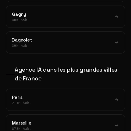
Gagny
40K hab.
Bagnolet
39K hab.
Agence IA dans les plus grandes villes
de France
Paris
2.1M hab.
Marseille
873K hab.