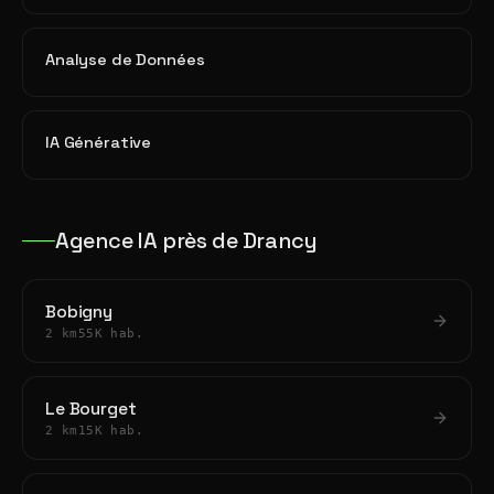
Analyse de Données
IA Générative
Agence IA près de Drancy
Bobigny
2 km
55K hab.
Le Bourget
2 km
15K hab.