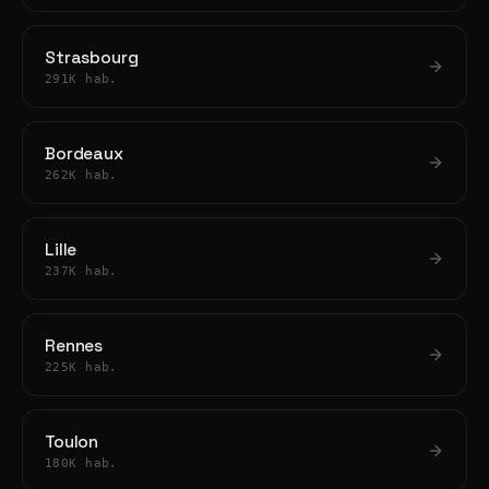
Strasbourg
291K hab.
Bordeaux
262K hab.
Lille
237K hab.
Rennes
225K hab.
Toulon
180K hab.