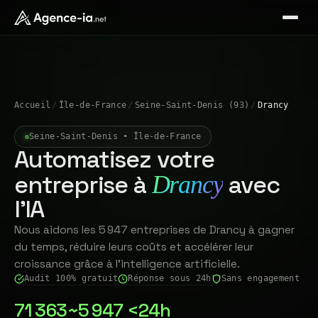
Accueil
/
Île-de-France
/
Seine-Saint-Denis (93)
/
Drancy
Seine-Saint-Denis • Île-de-France
Automatisez votre
entreprise à
avec
Drancy
l'IA
Nous aidons les 5 947 entreprises de Drancy à gagner
du temps, réduire leurs coûts et accélérer leur
croissance grâce à l'intelligence artificielle.
Audit 100% gratuit
Réponse sous 24h
Sans engagement
71 363
~5 947
<24h