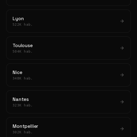
Lyon
522K hab.
Toulouse
504K hab.
Nice
348K hab.
Nantes
323K hab.
Montpellier
302K hab.