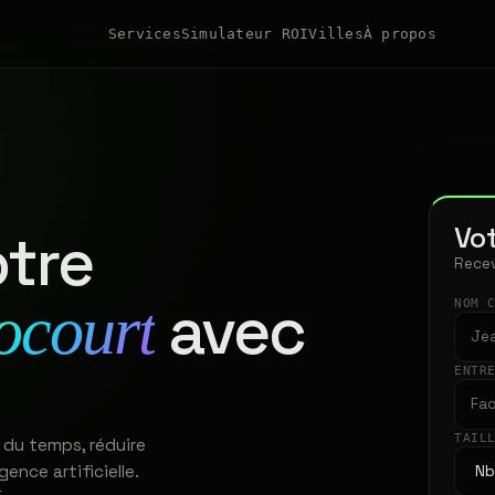
Services
Simulateur ROI
Villes
À propos
Vot
tre
Recev
avec
ocourt
NOM 
ENTR
TAIL
 du temps, réduire
gence artificielle.
t