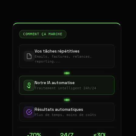
COMMENT ÇA MARCHE
Vos tâches répétitives
Emails, factures, relances,
reporting...
Notre IA automatise
Traitement intelligent 24h/24
Résultats automatiques
Plus de temps, moins de coûts
-70%
24/7
<30j