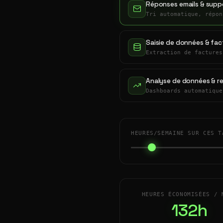
Réponses emails & suppo
Tri automatique, répon
Saisie de données & fac
Extraction de factures
Analyse de données & r
Dashboards automatique
HEURES/SEMAINE SUR CES T
HEURES ÉCONOMISÉES / 
132h