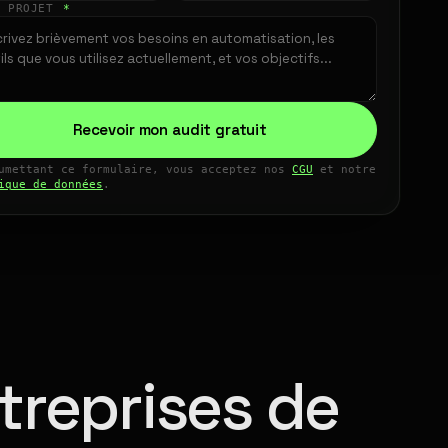
E PROJET
*
Recevoir mon audit gratuit
umettant ce formulaire, vous acceptez nos
CGU
et notre
ique de données
.
treprises de