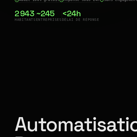
2 943
~245
<24h
HABITANTS
ENTREPRISES
DÉLAI DE RÉPONSE
Automatisatio