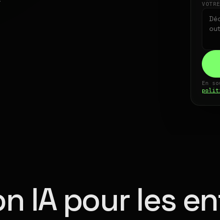
VOTR
En so
polit
n IA pour les en