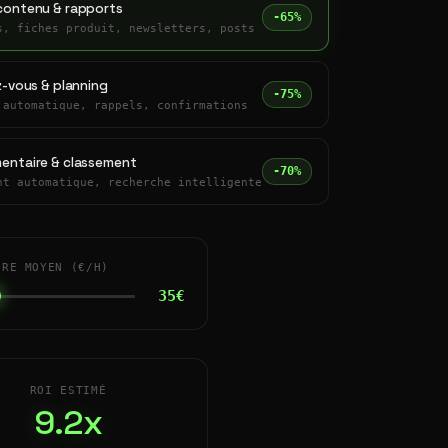
contenu & rapports
-65%
s, fiches produit, newsletters, posts
z-vous & planning
-75%
 automatique, rappels, confirmations
entaire & classement
-70%
nt automatique, recherche intelligente
IRE MOYEN (€/H)
35€
ROI ESTIMÉ
9.2x