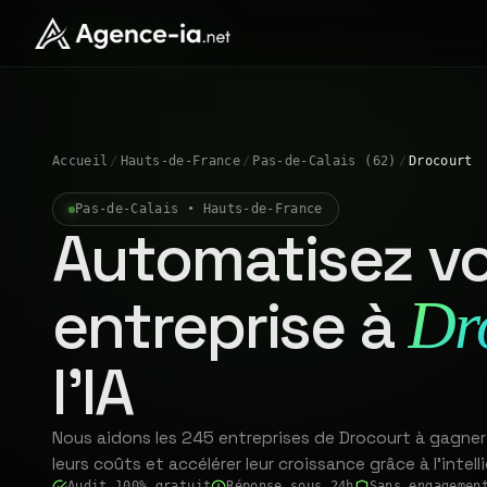
Accueil
/
Hauts-de-France
/
Pas-de-Calais (62)
/
Drocourt
Pas-de-Calais • Hauts-de-France
Automatisez vo
entreprise à
Dr
l'IA
Nous aidons les 245 entreprises de Drocourt à gagner
leurs coûts et accélérer leur croissance grâce à l'intelli
Audit 100% gratuit
Réponse sous 24h
Sans engagemen