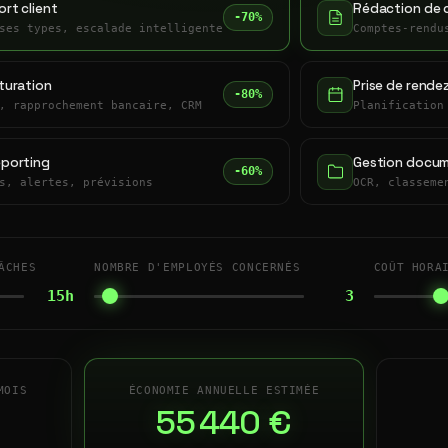
rt client
Rédaction de 
-70%
ses types, escalade intelligente
Comptes-rendu
turation
Prise de rende
-80%
, rapprochement bancaire, CRM
Planification
eporting
Gestion docum
-60%
s, alertes, prévisions
OCR, classeme
ÂCHES
NOMBRE D'EMPLOYÉS CONCERNÉS
COÛT HORA
15h
3
MOIS
ÉCONOMIE ANNUELLE ESTIMÉE
55 440 €