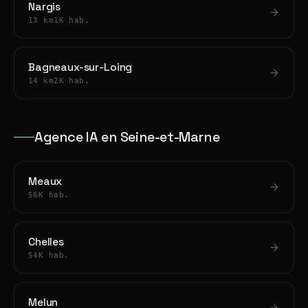
Nargis
13 km
1K hab.
Bagneaux-sur-Loing
14 km
2K hab.
Agence IA en Seine-et-Marne
Meaux
56K hab.
Chelles
54K hab.
Melun