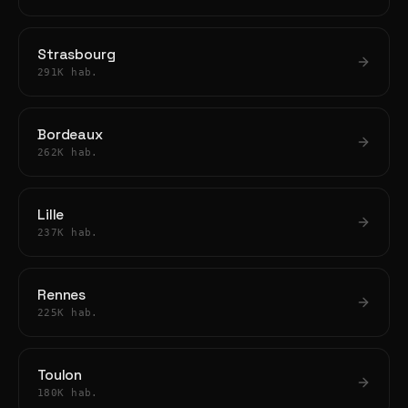
Strasbourg
291K hab.
Bordeaux
262K hab.
Lille
237K hab.
Rennes
225K hab.
Toulon
180K hab.