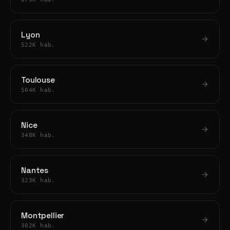
Lyon
522K hab.
Toulouse
504K hab.
Nice
348K hab.
Nantes
323K hab.
Montpellier
302K hab.