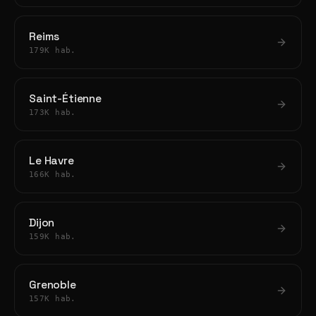
Reims
179K hab.
Saint-Étienne
173K hab.
Le Havre
166K hab.
Dijon
159K hab.
Grenoble
157K hab.