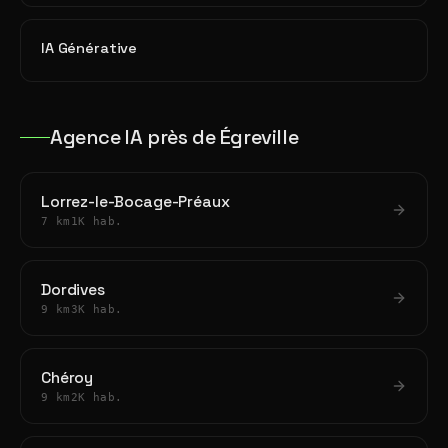
IA Générative
Agence IA près de Égreville
Lorrez-le-Bocage-Préaux
7 km
1K hab.
Dordives
9 km
3K hab.
Chéroy
9 km
2K hab.