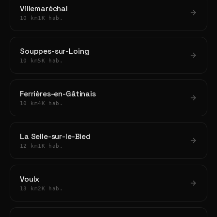
Villemaréchal
10 km
1K hab.
Souppes-sur-Loing
10 km
5K hab.
Ferrières-en-Gâtinais
10 km
4K hab.
La Selle-sur-le-Bied
12 km
1K hab.
Voulx
13 km
2K hab.