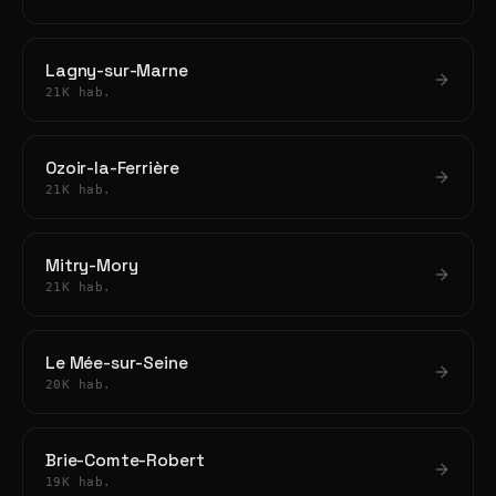
Lagny-sur-Marne
21K hab.
Ozoir-la-Ferrière
21K hab.
Mitry-Mory
21K hab.
Le Mée-sur-Seine
20K hab.
Brie-Comte-Robert
19K hab.