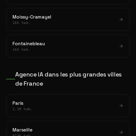
Moissy-Cramayel
18K hab.
Fontainebleau
16K hab.
Agence IA dans les plus grandes villes
de France
Paris
2.1M hab.
Marseille
873K hab.