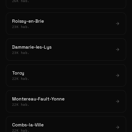
26K hab.
Roissy-en-Brie
23K hab.
Dammarie-les-Lys
23K hab.
Torcy
22K hab.
Montereau-Fault-Yonne
22K hab.
Combs-la-Ville
22K hab.