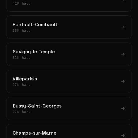
42K hab.
Pontault-Combault
38K hab.
Savigny-le-Temple
31K hab.
Villeparisis
27K hab.
Bussy-Saint-Georges
27K hab.
Champs-sur-Marne