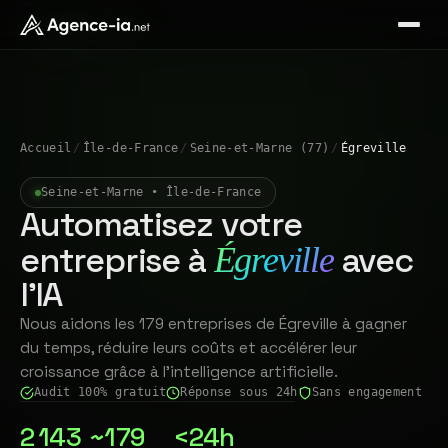
Accueil
/
Île-de-France
/
Seine-et-Marne (77)
/
Égreville
Seine-et-Marne • Île-de-France
Automatisez votre
entreprise à
avec
Égreville
l'IA
Nous aidons les 179 entreprises de Égreville à gagner
du temps, réduire leurs coûts et accélérer leur
croissance grâce à l'intelligence artificielle.
Audit 100% gratuit
Réponse sous 24h
Sans engagement
2 143
~179
<24h