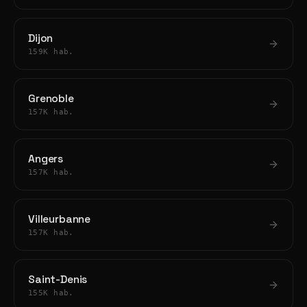
Dijon
159K hab.
Grenoble
157K hab.
Angers
157K hab.
Villeurbanne
157K hab.
Saint-Denis
155K hab.