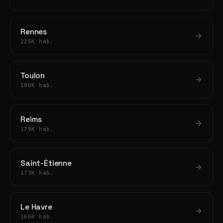
Rennes
225K hab.
Toulon
180K hab.
Reims
179K hab.
Saint-Étienne
173K hab.
Le Havre
166K hab.