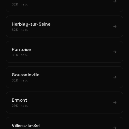
32K hab.
Herblay-sur-Seine
32K hab.
Pontoise
31K hab.
Goussainville
31K hab.
Ermont
29K hab.
Villiers-le-Bel