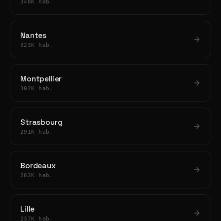
348K hab.
Nantes
323K hab.
Montpellier
302K hab.
Strasbourg
291K hab.
Bordeaux
262K hab.
Lille
237K hab.