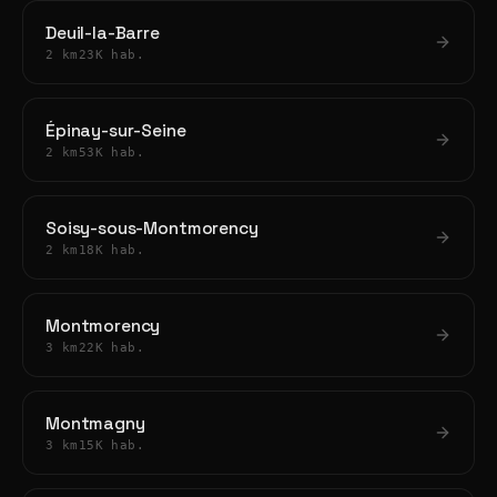
Deuil-la-Barre
2 km
23K hab.
Épinay-sur-Seine
2 km
53K hab.
Soisy-sous-Montmorency
2 km
18K hab.
Montmorency
3 km
22K hab.
Montmagny
3 km
15K hab.