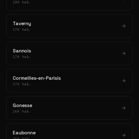
29K hab.
Taverny
27K hab.
Sannois
27K hab.
Cormeilles-en-Parisis
27K hab.
Gonesse
26K hab.
Eaubonne
25K hab.