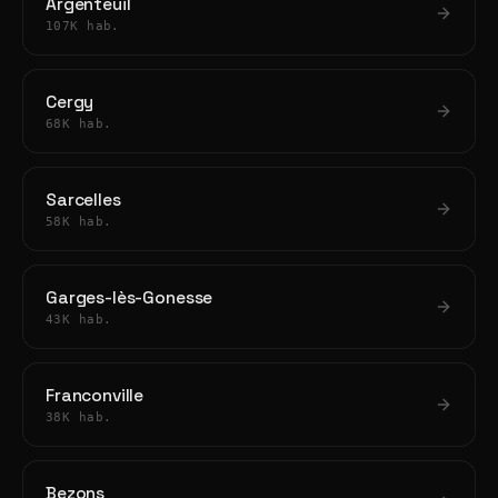
Argenteuil
107K hab.
Cergy
68K hab.
Sarcelles
58K hab.
Garges-lès-Gonesse
43K hab.
Franconville
38K hab.
Bezons