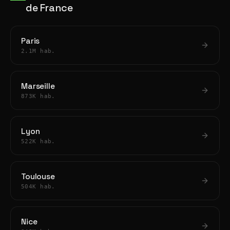
de France
Paris
2.1M hab.
Marseille
873K hab.
Lyon
522K hab.
Toulouse
504K hab.
Nice