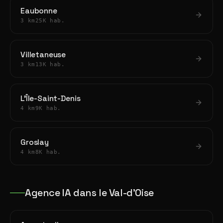
Eaubonne
3 km
25K hab.
Villetaneuse
3 km
13K hab.
L'Île-Saint-Denis
4 km
9K hab.
Groslay
4 km
8K hab.
Agence IA dans le Val-d'Oise