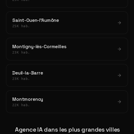
Saint-Ouen-l'Aumône
25K hab.
Montigny-lès-Cormeilles
23K hab.
Deuil-la-Barre
23K hab.
Montmorency
22K hab.
Agence IA dans les plus grandes villes