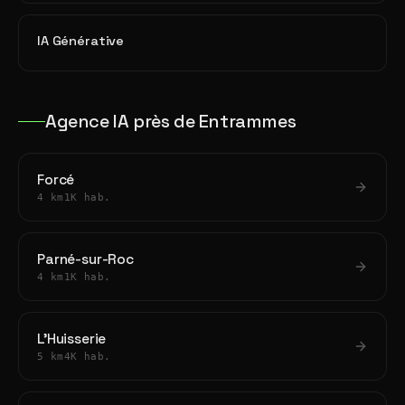
IA Générative
Agence IA près de Entrammes
Forcé
4 km
1K hab.
Parné-sur-Roc
4 km
1K hab.
L'Huisserie
5 km
4K hab.