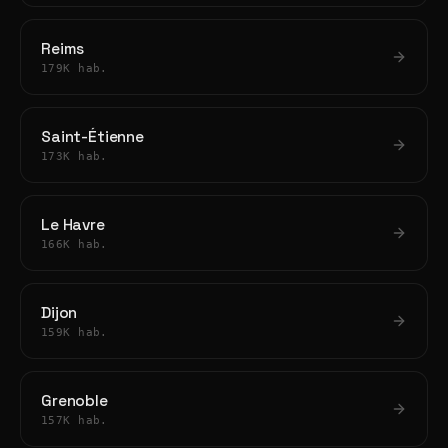
Reims
179K hab.
Saint-Étienne
173K hab.
Le Havre
166K hab.
Dijon
159K hab.
Grenoble
157K hab.