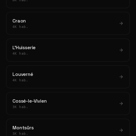
6K hab.
Craon
4K hab.
L'Huisserie
4K hab.
Louverné
4K hab.
Cossé-le-Vivien
3K hab.
Montsûrs
3K hab.