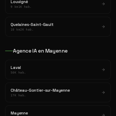
Louvigné
9 km
1K hab.
Quelaines-Saint-Gault
10 km
2K hab.
Agence IA en Mayenne
Laval
50K hab.
Château-Gontier-sur-Mayenne
17K hab.
Mayenne