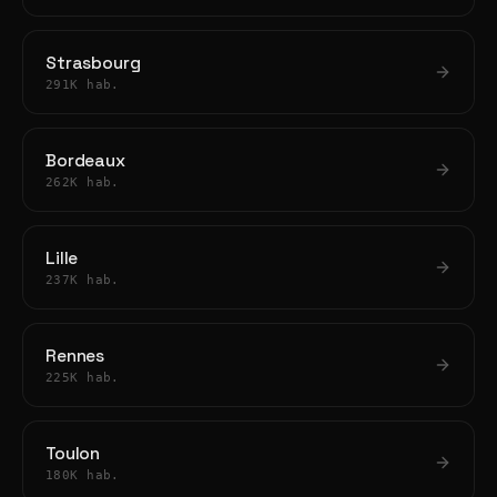
Strasbourg
291K hab.
Bordeaux
262K hab.
Lille
237K hab.
Rennes
225K hab.
Toulon
180K hab.