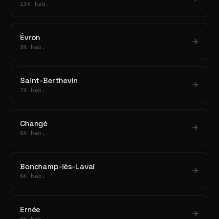
13K hab.
Évron
9K hab.
Saint-Berthevin
7K hab.
Changé
6K hab.
Bonchamp-lès-Laval
6K hab.
Ernée