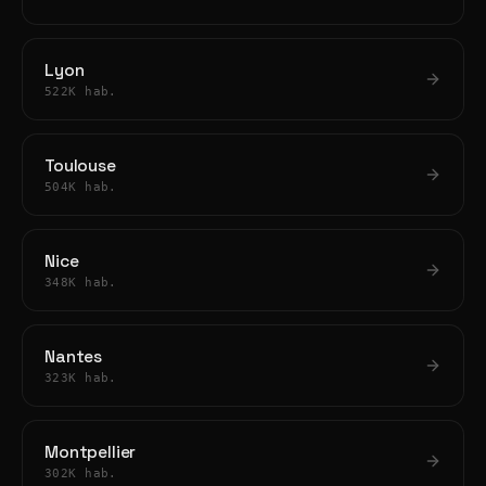
Lyon
522K hab.
Toulouse
504K hab.
Nice
348K hab.
Nantes
323K hab.
Montpellier
302K hab.