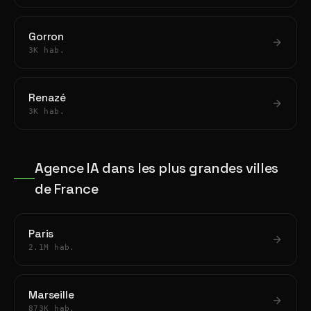
Gorron
3K hab.
Renazé
3K hab.
Agence IA dans les plus grandes villes
de France
Paris
2.1M hab.
Marseille
873K hab.