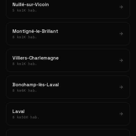
Nuillé-sur-Vicoin
5 km
1K hab.
Montigné-le-Brillant
8 km
1K hab.
Villiers-Charlemagne
8 km
1K hab.
Bonchamp-lès-Laval
8 km
6K hab.
Laval
8 km
50K hab.