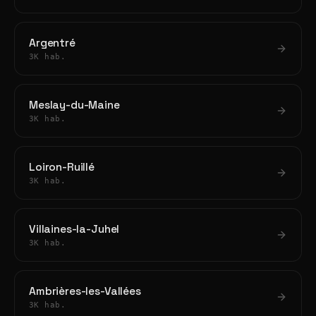
Argentré
3K hab.
Meslay-du-Maine
3K hab.
Loiron-Ruillé
3K hab.
Villaines-la-Juhel
3K hab.
Ambrières-les-Vallées
3K hab.