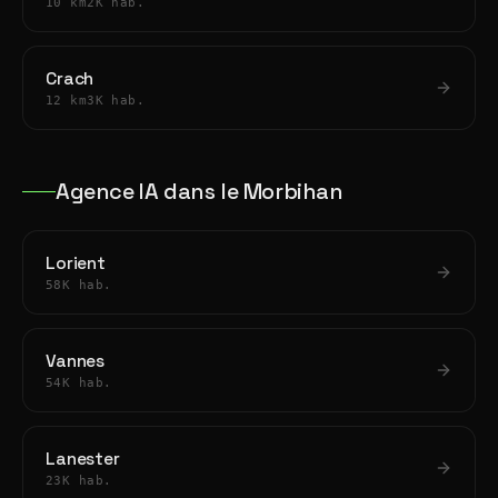
10 km
2K hab.
Crach
12 km
3K hab.
Agence IA dans le Morbihan
Lorient
58K hab.
Vannes
54K hab.
Lanester
23K hab.