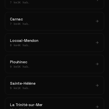
7 km
3K hab.
Carnac
7 km
4K hab.
Locoal-Mendon
8 km
4K hab.
Plouhinec
9 km
5K hab.
Sainte-Hélène
9 km
1K hab.
La Trinité-sur-Mer