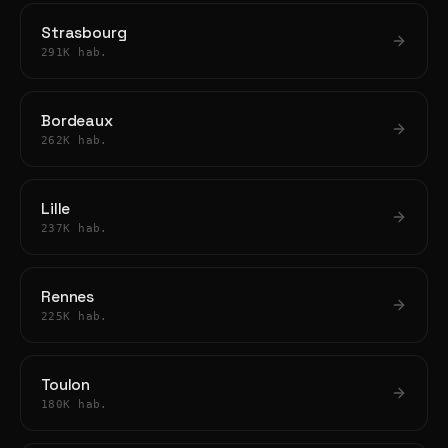
Strasbourg
291K hab.
Bordeaux
262K hab.
Lille
237K hab.
Rennes
225K hab.
Toulon
180K hab.