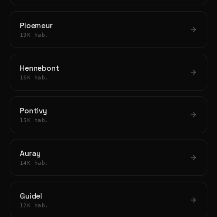
Ploemeur
19K hab.
Hennebont
16K hab.
Pontivy
15K hab.
Auray
14K hab.
Guidel
12K hab.