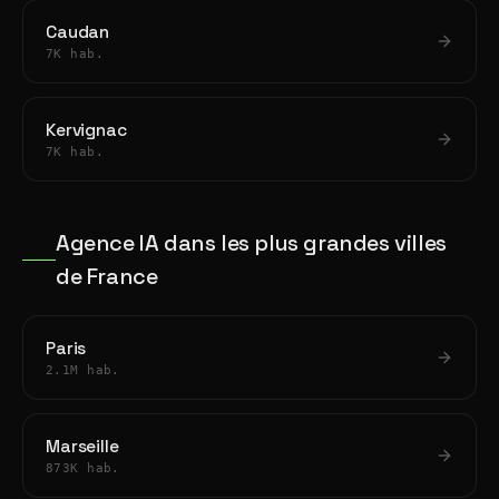
Caudan
7K hab.
Kervignac
7K hab.
Agence IA dans les plus grandes villes
de France
Paris
2.1M hab.
Marseille
873K hab.