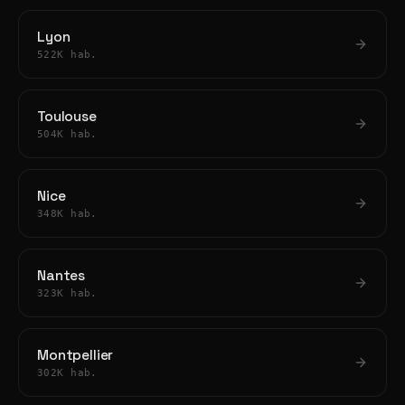
Lyon
522K hab.
Toulouse
504K hab.
Nice
348K hab.
Nantes
323K hab.
Montpellier
302K hab.