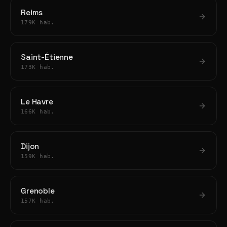
Reims
179K hab.
Saint-Étienne
173K hab.
Le Havre
166K hab.
Dijon
159K hab.
Grenoble
157K hab.