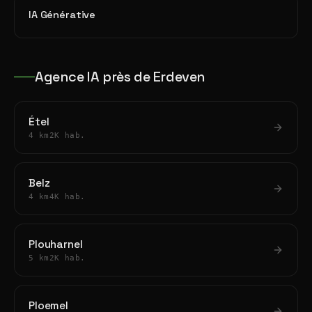
IA Générative
Agence IA près de Erdeven
Étel
4 km
2K hab.
Belz
4 km
4K hab.
Plouharnel
5 km
2K hab.
Ploemel