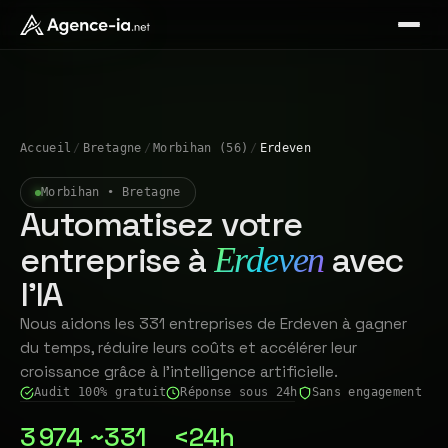
Accueil
/
Bretagne
/
Morbihan (56)
/
Erdeven
Morbihan • Bretagne
Automatisez votre
entreprise à
avec
Erdeven
l'IA
Nous aidons les 331 entreprises de Erdeven à gagner
du temps, réduire leurs coûts et accélérer leur
croissance grâce à l'intelligence artificielle.
Audit 100% gratuit
Réponse sous 24h
Sans engagement
3 974
~331
<24h