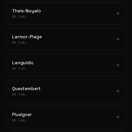
Theix-Noyalo
8K hab.
Larmor-Plage
8K hab.
Languidic
8K hab.
Questembert
8K hab.
Pluvigner
8K hab.