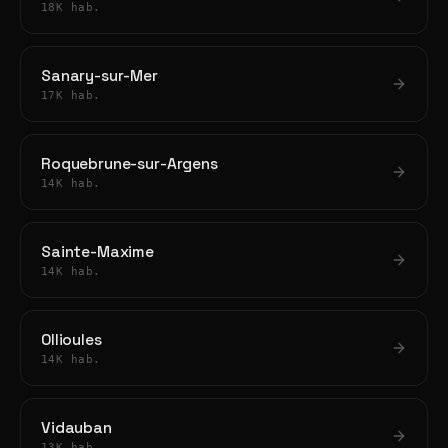
18K hab.
Sanary-sur-Mer
17K hab.
Roquebrune-sur-Argens
14K hab.
Sainte-Maxime
14K hab.
Ollioules
14K hab.
Vidauban
13K hab.