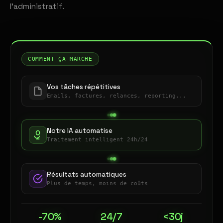
l'administratif.
COMMENT ÇA MARCHE
Vos tâches répétitives
Emails, factures, relances, reporting...
Notre IA automatise
Traitement intelligent 24h/24
Résultats automatiques
Plus de temps, moins de coûts
-70%
24/7
<30j