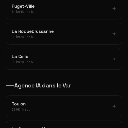
Puget-Ville
8 km
4K hab.
La Roquebrussanne
9 km
2K hab.
La Celle
9 km
2K hab.
Agence IA dans le Var
Toulon
180K hab.