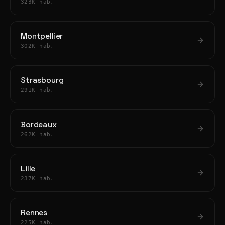
323K hab.
Montpellier
302K hab.
Strasbourg
291K hab.
Bordeaux
262K hab.
Lille
237K hab.
Rennes
225K hab.