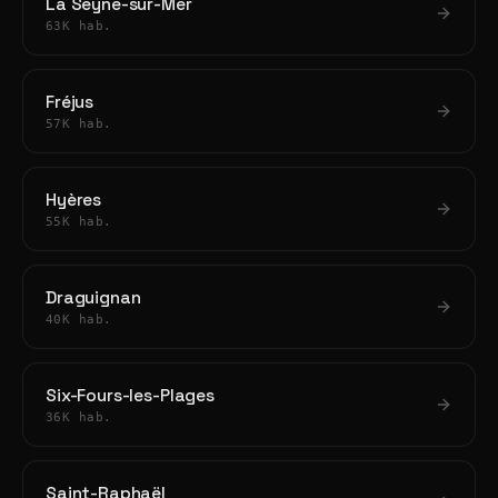
La Seyne-sur-Mer
63K hab.
Fréjus
57K hab.
Hyères
55K hab.
Draguignan
40K hab.
Six-Fours-les-Plages
36K hab.
Saint-Raphaël