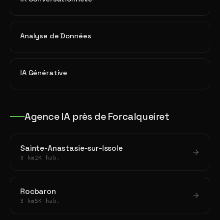
Analyse de Données
IA Générative
Agence IA près de Forcalqueiret
Sainte-Anastasie-sur-Issole
3 km
2K hab.
Rocbaron
3 km
5K hab.