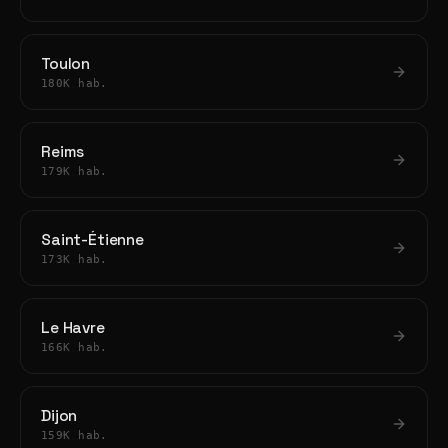
Toulon
180K hab.
Reims
179K hab.
Saint-Étienne
173K hab.
Le Havre
166K hab.
Dijon
159K hab.