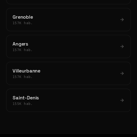
Grenoble
157K hab.
Angers
157K hab.
Villeurbanne
157K hab.
Saint-Denis
155K hab.