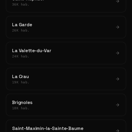
36K hab.
La Garde
26K hab.
La Valette-du-Var
24K hab.
La Crau
19K hab.
Brignoles
18K hab.
Saint-Maximin-la-Sainte-Baume