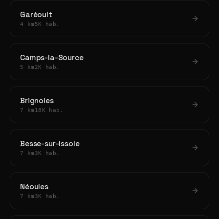
Garéoult
4 km
5K hab.
Camps-la-Source
5 km
2K hab.
Brignoles
7 km
18K hab.
Besse-sur-Issole
7 km
3K hab.
Néoules
7 km
3K hab.