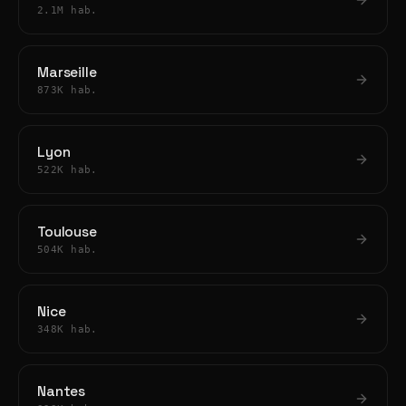
2.1M hab.
Marseille
873K hab.
Lyon
522K hab.
Toulouse
504K hab.
Nice
348K hab.
Nantes