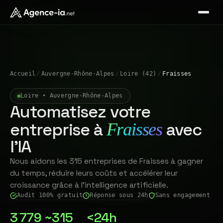
Accueil
/
Auvergne-Rhône-Alpes
/
Loire (42)
/
Fraisses
Loire • Auvergne-Rhône-Alpes
Automatisez votre
entreprise à
avec
Fraisses
l'IA
Nous aidons les 315 entreprises de Fraisses à gagner
du temps, réduire leurs coûts et accélérer leur
croissance grâce à l'intelligence artificielle.
Audit 100% gratuit
Réponse sous 24h
Sans engagement
3 779
~315
<24h