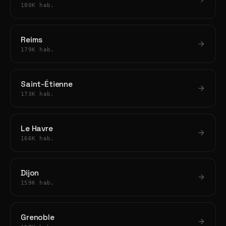
180K hab.
Reims
179K hab.
Saint-Étienne
173K hab.
Le Havre
166K hab.
Dijon
159K hab.
Grenoble