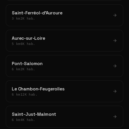
Saint-Ferréol-d'Auroure
3 km
2K hab.
Aurec-sur-Loire
5 km
6K hab.
Pont-Salomon
6 km
2K hab.
Le Chambon-Feugerolles
6 km
12K hab.
Saint-Just-Malmont
6 km
4K hab.