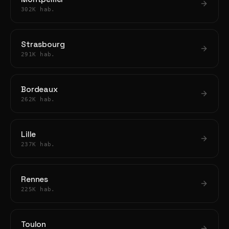
302K hab.
Strasbourg
291K hab.
Bordeaux
262K hab.
Lille
237K hab.
Rennes
225K hab.
Toulon