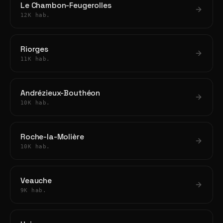
Le Chambon-Feugerolles
12K hab.
Riorges
11K hab.
Andrézieux-Bouthéon
10K hab.
Roche-la-Molière
10K hab.
Veauche
9K hab.