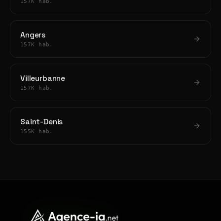
157K hab.
Angers
157K hab.
Villeurbanne
157K hab.
Saint-Denis
155K hab.