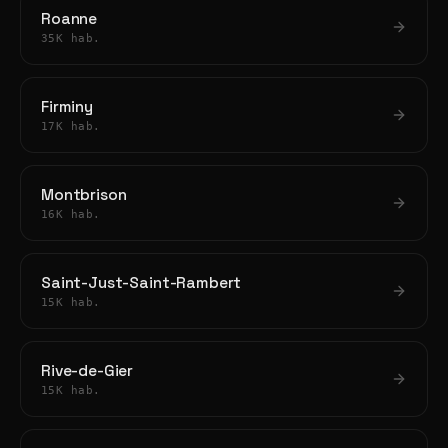
Roanne
35K hab.
Firminy
17K hab.
Montbrison
16K hab.
Saint-Just-Saint-Rambert
15K hab.
Rive-de-Gier
15K hab.