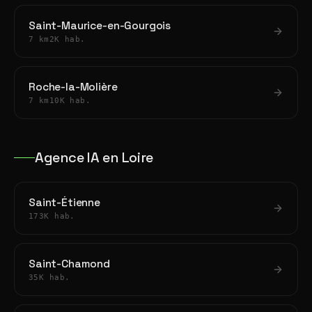
Saint-Maurice-en-Gourgois
7 km
2K hab.
Roche-la-Molière
7 km
10K hab.
Agence IA en Loire
Saint-Étienne
173K hab.
Saint-Chamond
35K hab.