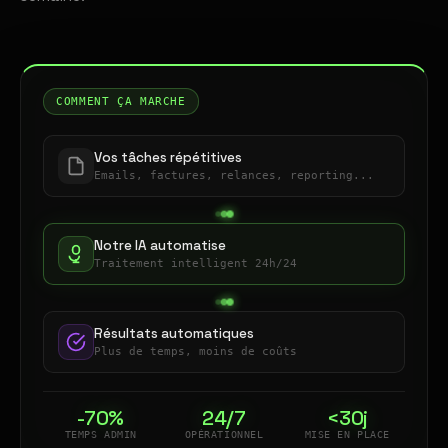
COMMENT ÇA MARCHE
Vos tâches répétitives
Emails, factures, relances, reporting...
Notre IA automatise
Traitement intelligent 24h/24
Résultats automatiques
Plus de temps, moins de coûts
-70%
24/7
<30j
TEMPS ADMIN
OPÉRATIONNEL
MISE EN PLACE