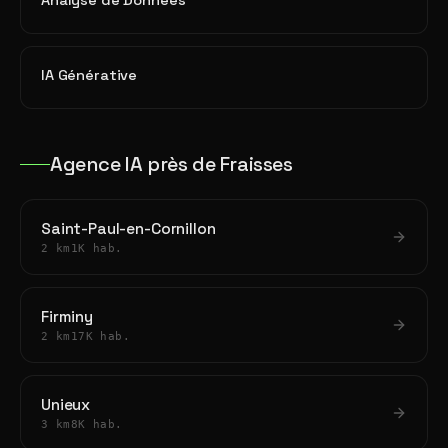
Analyse de Données
IA Générative
Agence IA près de Fraisses
Saint-Paul-en-Cornillon
2 km
1K hab.
Firminy
2 km
17K hab.
Unieux
3 km
8K hab.