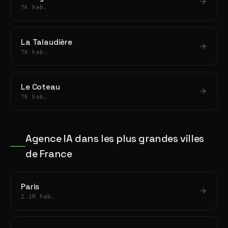
7K hab.
La Talaudière
7K hab.
Le Coteau
7K hab.
Agence IA dans les plus grandes villes
de France
Paris
2.1M hab.