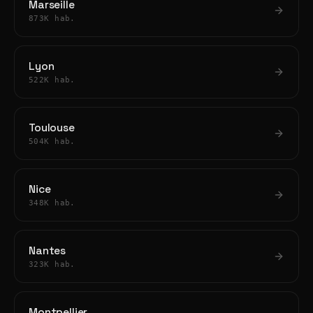
Marseille
873K hab.
Lyon
522K hab.
Toulouse
504K hab.
Nice
348K hab.
Nantes
323K hab.
Montpellier