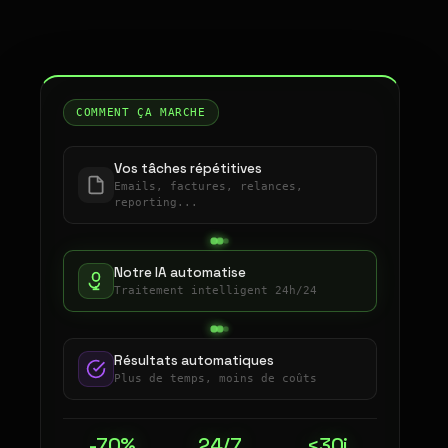
COMMENT ÇA MARCHE
Vos tâches répétitives
Emails, factures, relances,
reporting...
Notre IA automatise
Traitement intelligent 24h/24
Résultats automatiques
Plus de temps, moins de coûts
-70%
24/7
<30j