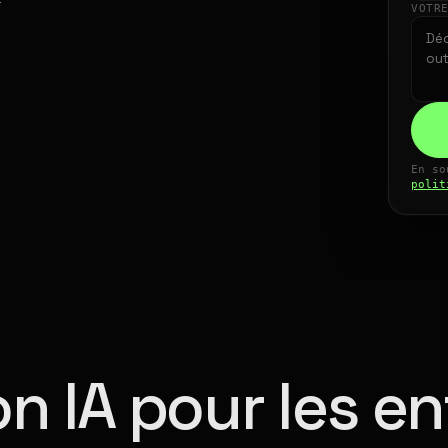
VOTR
En so
polit
n IA pour les en