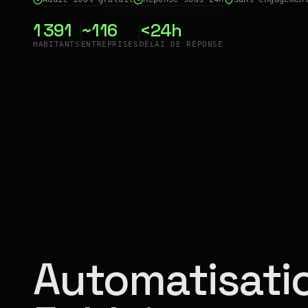
1 391
~116
<24h
HABITANTS
ENTREPRISES
DÉLAI DE RÉPONSE
Automatisatio