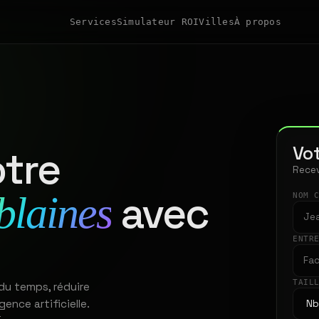
Services
Simulateur ROI
Villes
À propos
Vot
tre
Recev
avec
blaines
NOM 
ENTR
TAIL
 du temps, réduire
gence artificielle.
t