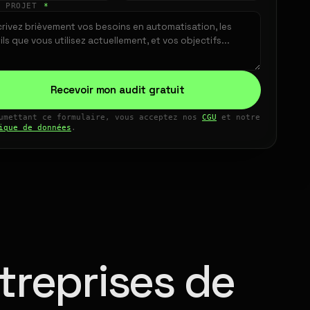
E PROJET
*
Recevoir mon audit gratuit
umettant ce formulaire, vous acceptez nos
CGU
et notre
ique de données
.
treprises de