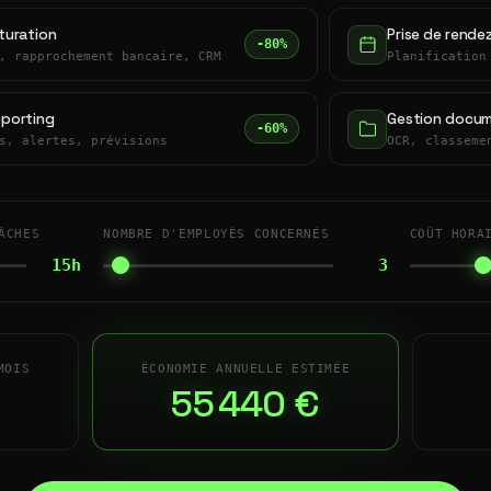
turation
Prise de rende
-80%
, rapprochement bancaire, CRM
Planification
eporting
Gestion docum
-60%
s, alertes, prévisions
OCR, classeme
ÂCHES
NOMBRE D'EMPLOYÉS CONCERNÉS
COÛT HORA
15h
3
MOIS
ÉCONOMIE ANNUELLE ESTIMÉE
55 440 €