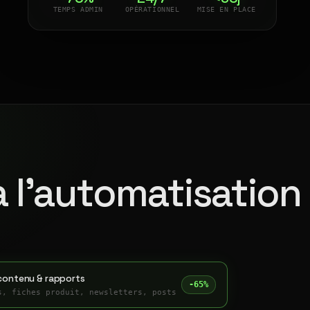
TEMPS ADMIN
OPÉRATIONNEL
MISE EN PLACE
à l'automatisation
contenu & rapports
-65%
s, fiches produit, newsletters, posts