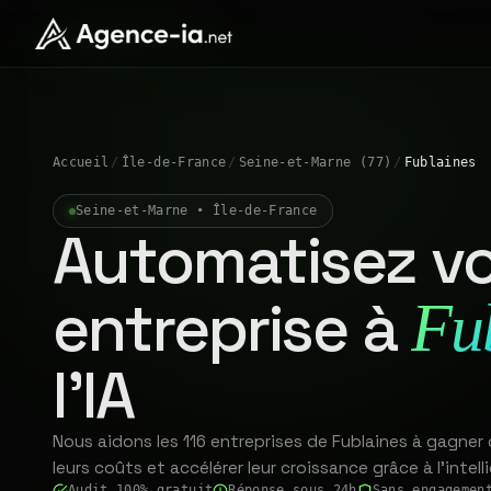
Accueil
/
Île-de-France
/
Seine-et-Marne (77)
/
Fublaines
Seine-et-Marne • Île-de-France
Automatisez vo
entreprise à
Fu
l'IA
Nous aidons les 116 entreprises de Fublaines à gagner
leurs coûts et accélérer leur croissance grâce à l'intelli
Audit 100% gratuit
Réponse sous 24h
Sans engagemen