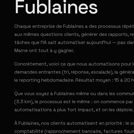
Fublaines
Chaque entreprise de Fublaines a des processus répét
aux mêmes questions clients, générer des rapports, rel
tâches que l'IA sait automatiser aujourd'hui — pas dan
Marne ont tout à y gagner.
Concrètement, voici ce que nous automatisons pour les
demandes entrantes (tri, réponse, escalade), la générat
le reporting hebdomadaire. Résultat moyen : 15 à 20 h
Que vous soyez à Fublaines même ou dans les commun
(3.3 km), le processus est le même : on commence par u
automatisations à plus fort impact, et on les déploie.
À Fublaines, nos clients automatisent en priorité : le su
comptabilité (rapprochement bancaire, factures fourni