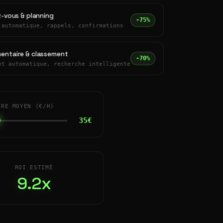
z-vous & planning
-75%
 automatique, rappels, confirmations
entaire & classement
-70%
nt automatique, recherche intelligente
IRE MOYEN (€/H)
35€
ROI ESTIMÉ
9.2x