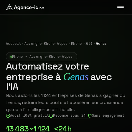
Accueil
/
Auvergne-Rhône-Alpes
/
Rhône (69)
/
Genas
Rhône • Auvergne-Rhône-Alpes
Automatisez votre
entreprise à
avec
Genas
l'IA
Nous aidons les 1 124 entreprises de Genas à gagner du
temps, réduire leurs coûts et accélérer leur croissance
grâce à l'intelligence artificielle.
Audit 100% gratuit
Réponse sous 24h
Sans engagement
13 483
~1 124
<24h