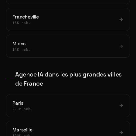
Francheville
15K hab.
Mions
14K hab.
Agence IA dans les plus grandes villes
de France
Paris
2.1M hab.
Marseille
873K hab.