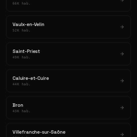
66K hab.
Vaulx-en-Velin
52K hab.
Saint-Priest
49K hab.
Caluire-et-Cuire
44K hab.
Bron
43K hab.
Villefranche-sur-Saône