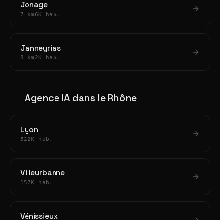
Jonage
7 km
6K hab.
Janneyrias
8 km
2K hab.
Agence IA dans le Rhône
Lyon
522K hab.
Villeurbanne
157K hab.
Vénissieux