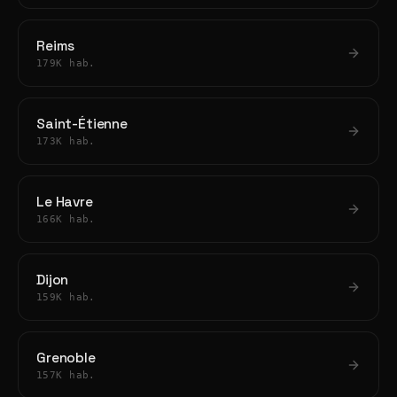
Reims
179K hab.
Saint-Étienne
173K hab.
Le Havre
166K hab.
Dijon
159K hab.
Grenoble
157K hab.