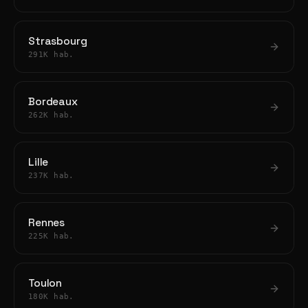
Strasbourg
291K hab.
Bordeaux
262K hab.
Lille
237K hab.
Rennes
225K hab.
Toulon
180K hab.