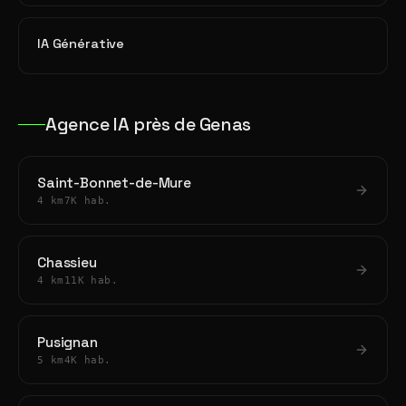
IA Générative
Agence IA près de Genas
Saint-Bonnet-de-Mure
4 km
7K hab.
Chassieu
4 km
11K hab.
Pusignan
5 km
4K hab.