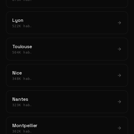
Lyon
522K hab.
Toulouse
504K hab.
Nice
348K hab.
Nantes
323K hab.
Montpellier
302K hab.