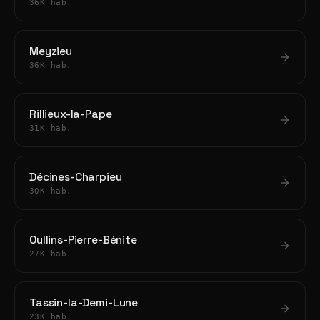
36K hab.
Meyzieu
36K hab.
Rillieux-la-Pape
31K hab.
Décines-Charpieu
30K hab.
Oullins-Pierre-Bénite
27K hab.
Tassin-la-Demi-Lune
23K hab.