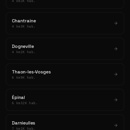
4 km
2K hab.
Chantraine
4 km
3K hab.
Dogneville
4 km
2K hab.
Thaon-les-Vosges
6 km
9K hab.
Épinal
6 km
32K hab.
Darnieulles
7 km
1K hab.