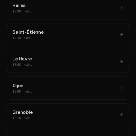
Reims
179K hab.
Saint-Étienne
173K hab.
Le Havre
166K hab.
Dijon
159K hab.
Grenoble
157K hab.