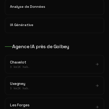
Analyse de Données
IA Générative
Agence IA près de Golbey
Chavelot
3 km
1K hab.
Uxegney
3 km
2K hab.
Les Forges