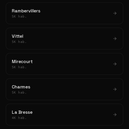
Rambervillers
5K hab.
Vittel
5K hab.
Mirecourt
5K hab.
Charmes
5K hab.
La Bresse
4K hab.