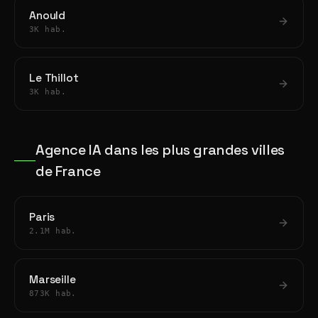
Anould
3K hab.
Le Thillot
3K hab.
Agence IA dans les plus grandes villes
de France
Paris
2.1M hab.
Marseille
873K hab.