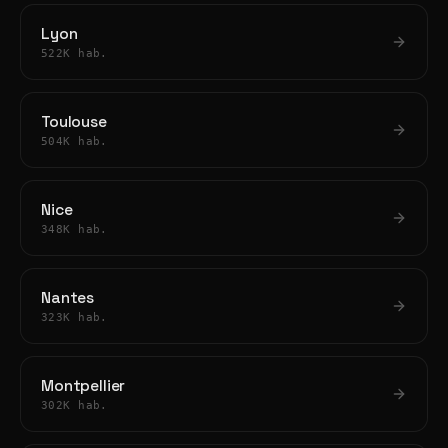
Lyon
522K hab.
Toulouse
504K hab.
Nice
348K hab.
Nantes
323K hab.
Montpellier
302K hab.