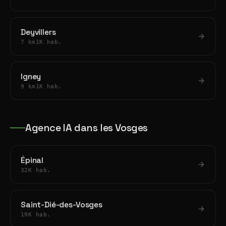
Deyvillers
7 km
1K hab.
Igney
9 km
1K hab.
Agence IA dans les Vosges
Épinal
32K hab.
Saint-Dié-des-Vosges
19K hab.