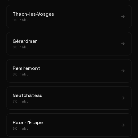
Thaon-les-Vosges
9K hab.
Gérardmer
8K hab.
Remiremont
8K hab.
Neufchâteau
7K hab.
Raon-l'Étape
6K hab.