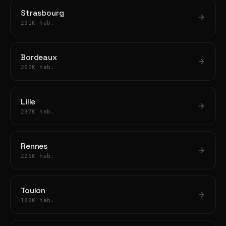
Strasbourg
291K hab.
Bordeaux
262K hab.
Lille
237K hab.
Rennes
225K hab.
Toulon
180K hab.