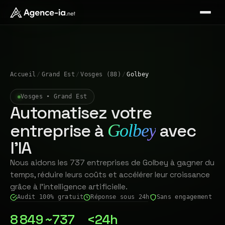
Accueil
/
Grand Est
/
Vosges (88)
/
Golbey
Vosges • Grand Est
Automatisez votre
entreprise à
avec
Golbey
l'IA
Nous aidons les 737 entreprises de Golbey à gagner du
temps, réduire leurs coûts et accélérer leur croissance
grâce à l'intelligence artificielle.
Audit 100% gratuit
Réponse sous 24h
Sans engagement
8 849
~737
<24h